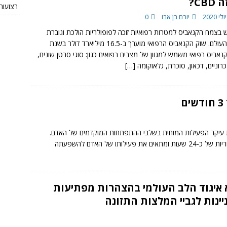
CB?
רצועות TRX מקוריות או חי
יורם בן אבו
0
 בצמח הקנאביס למטרות רפואיות זוכה לפופולריות הולכת וגוברת
ברחבי העולם. שוק הקנאביס הרפואי מוערך ב-16.5 מיליארד דולר בשנת
201.קנאביס רפואי משמש למגוון של מצבים רפואים כגון: סוגי סרטן שונים,
רוניים, דכאון, סוכרת, גלאוקומה
[…]
את עיקר הפעילות המוחית בשלבי ההתפתחות המוקדמים של האדם.
המקצב הצירקדי (מחזוריות הערות והשינה) פועל במחזוריות של כ-24 שעות ומתאים את פעילותו של האדם להשפעתה
 איגוד הלב העולמי בהצהרות מפתיעות
יינות לגביי המלצות התזונה