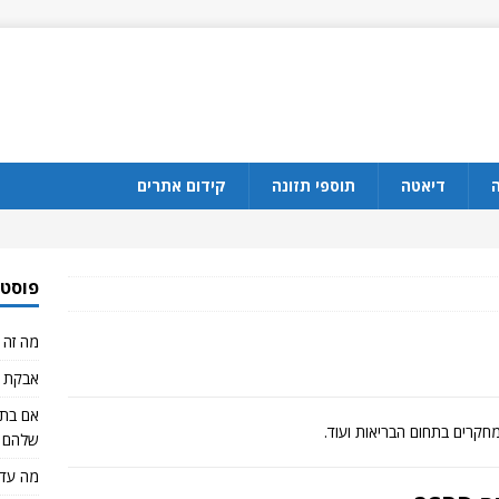
ה
דיאטה
תוספי תזונה
קידום אתרים
פוסטי
מה זה CBD?
אבקת ח
מחקרים בתחום הבריאות ועוד.
שלהם 
מה עדי