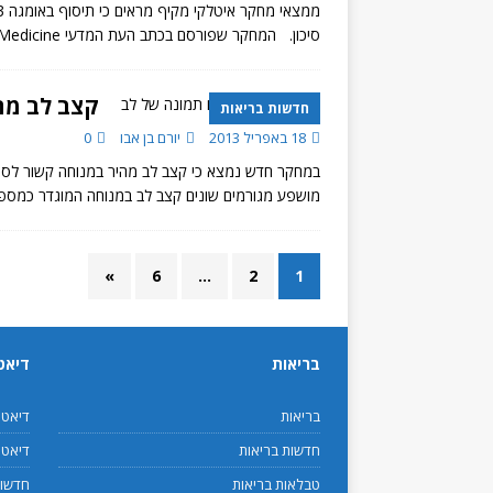
סיכון. המחקר שפורסם בכתב העת המדעי New England Journal of Medicine נחשב למחקר
קצב לב מה
חדשות בריאות
18 באפריל 2013
יורם בן אבו
0
במחקר חדש נמצא כי קצב לב מהיר במנוחה קשור לסיכ
מושפע מגורמים שונים קצב לב במנוחה המוגדר כמספר
»
6
…
2
1
בריאות
דיאט
בריאות
דיאט
חדשות בריאות
דיאטנ
טבלאות בריאות
חדשות