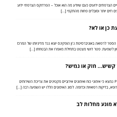
ים הצרפתים ידועים כעם שיודע מה הוא אוכל – הפרדוקס הצרפתי ידוע
ם רזים יותר וסובלים פחות מהתקפי
[…]
ת כן או לא?
טר דושי חוקר מבית הספר לרפואה באוניברסיטת ג'ון הופקינס יוצא נגד מדיניותו של המרכז
[…]
 קשיש… חזק או גמיש?
במחקר מעניין שפורסם בכתב העת המדעי PLOS ONE נמצא כי אימוני כוח ואימונים אירוביים מקטינים את צריכת השירותים
רופא, בדיקות רפואיות וכדומה. לסוג האימונים הללו יש השפעה רבה
[…]