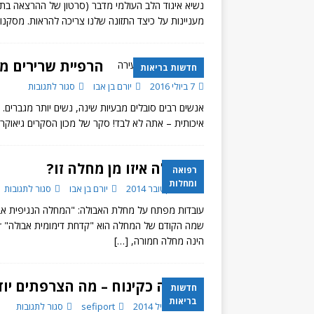
נשיא איגוד הלב העולמי מדבר (סרטון של ההרצאה בתח
מעניינות על כיצד התזונה שלנו צריכה להראות. מסקנו
הרפיית שרירים מ
חדשות בריאות
7 ביולי 2016
יורם בן אבו
סגור לתגובות
אנשים רבים סובלים מבעיות שינה, נשים יותר מגברים
איכותית – אתה לא לבד! סקר של מכון הסקרים גיאוקרטוגרפיה מצא כי כ- %
אבולה איזו מן מחלה זו?
רפואה
ומחלות
15 באוקטובר 2014
יורם בן אבו
סגור לתגובות
הינה מחלה חמורה,
[…]
גבינה כקינוח – מה הצרפתים יוד
חדשות
בריאות
27 באפריל 2014
sefiport
סגור לתגובות