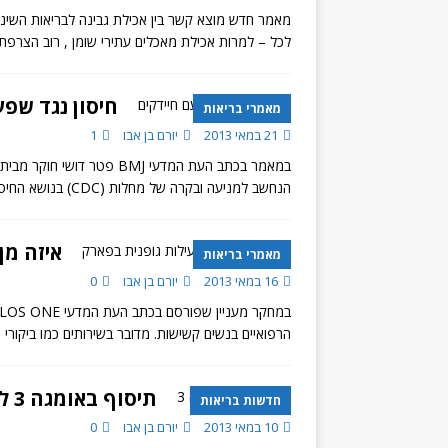
מאמר חדש מוצא קשר בין אכילת גבינה לבריאות השיני
לכל – למרות אכילת מאכלים עתירי שומן , רוב הצרפתי
חיסון נגד שפע
מאמרי בריאות
21 במאי 2013
יורם בן אבו
1
במאמר בכתב העת המדעי BMJ פ
הנחשב למניעה ובקרה של מחלות (CDC) בנושא החיסון לשפעת. פטר דושי מצטט בתחילת מאמרו את הבטחתו
איזה מן
מאמרי בריאות
16 במאי 2013
יורם בן אבו
0
הרפואיים בנשים קשישות. מדובר בשירותים כמו ביקורי 
תיסוף באומגה 3 לא מונע מחלות לב
חדשות בריאות
10 במאי 2013
יורם בן אבו
0