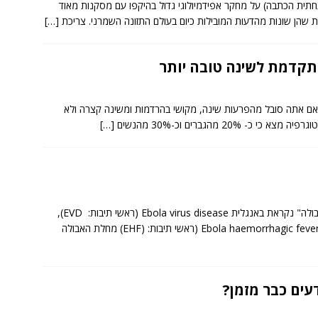
תית הכתבה) על מחקר אפידמיולוגי גדול בהיקפו עם מסקנות מאוד
ת שהן שונות מהדעות המובילות כיום בעולם התזונה השמרני. צריכת
[…]
תקדמת לשינה טובה יותר
. אם אתה סובל מהפרעות שינה, מקושי בהרדמות ומשינה קצרה ולא
20 מהגברים וכ-30% מהנשים
[…]
עובדות מפתח על מחלת האבולה: "המחלה הנגיפית אבולה" נקראת באנגלית Ebola virus disease (ראשי תיבות: EVD),
שמה הקודם של המחלה הוא "קדחת דימומית אבולה" Ebola haemorrhagic fever (ראשי תיבות: (EHF) מחלת האבולה
עים כבר מזמן?