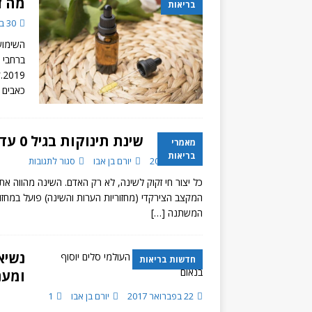
מה זה D
בריאות
30 ביולי 2020
השימוש
9
כאבים כ
שינת תינוקות בגיל 0 עד 3 חודשים
מאמרי
בריאות
4 ביוני 2018
יורם בן אבו
סגור לתגובות
כל יצור חי זקוק לשינה, לא רק האדם. השינה מהווה 
המשתנה
[…]
נשיא
חדשות בריאות
ומענ
22 בפברואר 2017
יורם בן אבו
1