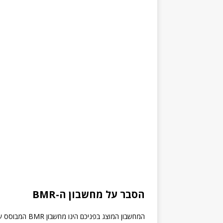
הסבר על מחשבון ה-BMR
המחשבון המוצג בפניכם הינו מחשבון BMR המבוסס על נוסחת חישוב BMR לפי Mifflin