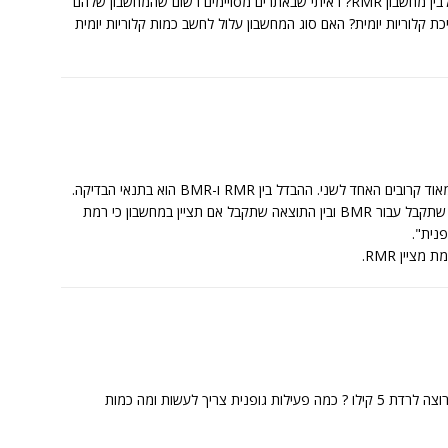
אני מעוניין לדעת מה בעצם ההבדל בין מחשבון BMR לבין מחשבון RMR? ראיתי שבאתרים מסויימים רשום שהמחשבון שלהם
חשב צריכת קלוריות יומית? האם סוג המחשבון עלול לחשב כמות קלוריות יומית
כפי שציינתי, המונחים RMR ו-BMR הם מונחים מאוד קרובים האחד לשני. ההבדל בין RMR ו-BMR הוא בתנאי הבדיקה.
אפשר להניח שה-RMR יהיה איפשהו בין התוצאה שתקבל עבור BMR ובין התוצאה שתקבל אם תציין במחשבון כי רמת
נית".
היי הגובה שלי הוא 1.64 והמשקל 62.5 . אני רוצה לרדת 5 קילו ? כמה פעילות גופנית צריך לעשות ומה כמות