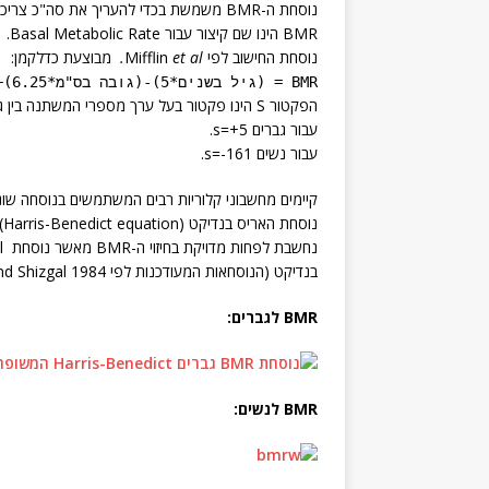
נוסחת ה-BMR משמשת בכדי להעריך את סה"כ צריכת האנרגיה של הגוף במצב של מנוחה מוחלטת.
BMR הינו שם קיצור עבור Basal Metabolic Rate.
נוסחת החישוב לפי Mifflin
et al.
מבוצעת כדלקמן:
BMR = (גיל בשנים*5)-(גובה בס"מ*6.25)+(משקל בק"ג*10)+s
הפקטור S הינו פקטור בעל ערך מספרי המשתנה בין גברים לנשים.
עבור גברים s=+5.
עבור נשים s=-161.
בנדיקט (הנוסחאות המעודכנות לפי Roza and Shizgal 1984):
BMR לגברים:
BMR לנשים: