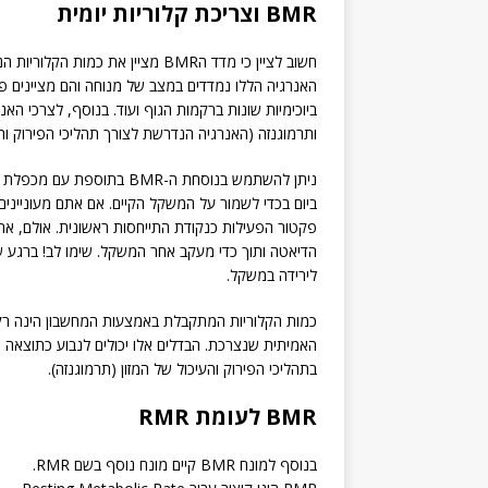
BMR וצריכת קלוריות יומית
חשוב לציין כי מדד הBMR מציין את 
האנרגיה הללו נמדדים במצב של מנוחה והם מציינים פע
ביוכימיות שונות ברקמות הגוף ועוד. בנוסף, לצרכי האנ
ותרמוגנזה (האנרגיה הנדרשת לצורך תהליכי הפירוק והע
ניתן להשתמש בנוסחת ה-BMR
פקטור הפעילות כנקודת התייחסות ראשונית. אולם, את
הדיאטה ותוך כדי מעקב אחר המשקל. שימו לב! ברגע ש
לירידה במשקל.
כמות הקלוריות המתקבלת באמצעות המחשבון הינה רק ה
האמיתית שנצרכת. הבדלים אלו יכולים לנבוע כתוצאה 
בתהליכי הפירוק והעיכול של המזון (תרמוגנזה).
BMR לעומת RMR
בנוסף למונח BMR קיים מונח נוסף בשם RMR.