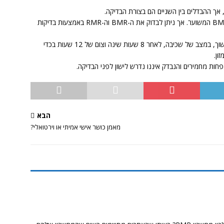
הנוסחאות שציינתי קודם לכן, הן אמצעי לחזות את ה-BMR המשוער. אך ניתן לבדוק את ה-BMR וה-RMR באמצעות בדיקות
את בדיקת ה-BMR מבצעים בחדר חשוך, במצב של שכיבה, לאחר 8 שעות שינה וצום של 12 שעות בכדי
ון.
הבא
מאמן כושר אישי אמיתי או וירטואלי?