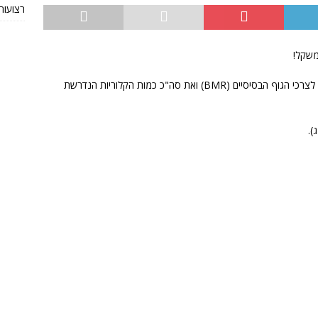
רצועות TRX מקוריות או חי
משקל!
מחשבון קלוריות זה מחשב את כמות האנרגיה הנדרשת לצרכי הגוף הבסיסיים (BMR) ואת סה"כ כמות הקלוריות הנדרשת
).