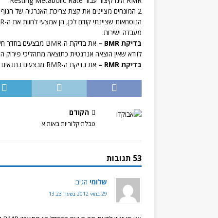
RMR הינו קיצור עבור Resting Metabolic Rate.
2 המונחים מציינים את קצת צריכת האנרגיה של הגוף, אך ההבדלים בין השניים הם בצורת הבדיקה.
מעבדה ישירות.
בדיקת BMR –
לוודא שאין הוצאה אנרגטית כתוצאה מתהליכי פירוק המז
בדיקת RMR –
את בדיקת ה-RMR מבצעים בתנאים פחות מחמירים והנבדק איננו נדרש לישון לפני הבדיקה.
הקודם
טבלת קלוריות באות א
53 תגובות
שלומי
הגיב:
29 במאי 2012 בשעה 13:23