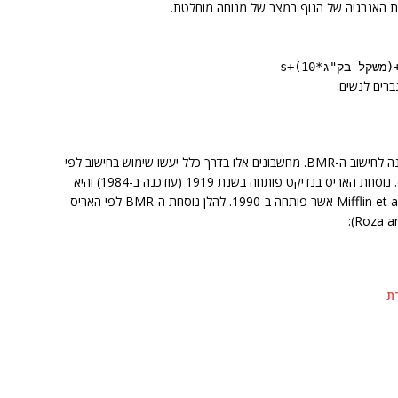
קיימים מחשבוני קלוריות רבים המשתמשים בנוסחה שונה לחישוב ה-BMR. מחשבונים אלו בדרך כלל יעשו שימוש בחישוב לפי
נוסחת האריס בנדיקט (Harris-Benedict equation). נוסחת האריס בנדיקט פותחה בשנת 1919 (עודכנה ב-1984) והיא
נחשבת לפחות מדויקת בחיזוי ה-BMR מאשר נוסחת Mifflin et al אשר פותחה ב-1990. להלן נוסחת ה-BMR לפי האריס