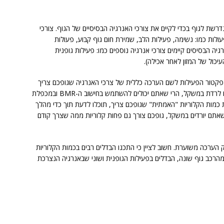
כמות הקלוריות הנדרשת לגוף בכדי לקיים את צורכי האנרגיה הבסיסיים של הגוף. צורכי
ולות כמו: נשימה, פעילות הלב, שמירת חום גוף קבוע, פעולות
רגיה הבסיסים קיימים צורכי אנרגיה נוספים כמו: פעילות גופנית
יכול של המזון לאחר אכילה).
 בתוספת עם מכפלת פקטור הפעילות לשם הערכה כללית של צרכי האנרגיה שגופכם צריך
ביום בכדי לשמור על המשקל הקיים. אם אתם מעוניינים לרדת במשקל, הרי שאתם יכולים להשתמש בחישוב ה-BMR ובמכפלת
 כמות הקלוריות "האמתית" שגופכם צריך, תוכלו לדעת תוך כדי מהלך
אתם יורדים במשקל, גופכם צורך גם פחות קלוריות ממה שצרך קודם
ערכה משוערת. חשוב לציין כי התכנו הבדלים רבים בכמות הקלוריות
מהרכב גוף שונה, הבדלים בפעילות הגופנית ושוני שבאנרגיה הנצרכת