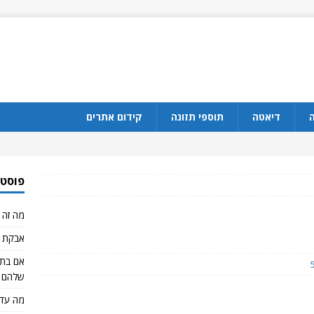
ה
דיאטה
תוספי תזונה
קידום אתרים
פוסטי
מה זה CBD?
אבקת ח
שלהם 
מה עדי