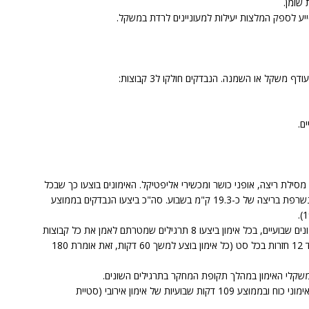
שומן.
 מסילת ריצה, אופני כושר ומכשירי אליפטיקל. האימונים בוצעו כך שבכל
אימון תישרף כמות קלוריות הדומה לכמות הקלוריות שנשרפת בריצה של כ-19.3 ק"מ בשבוע. סה"כ ביצעו הנבדקים בממוצע
אימוני הכוח בוצעו באופן הבא: המתאמנים ביצעו 3 אימונים שבועיים, בכל אימון ביצעו 8 תרגילים שמטרתם לאמן את כל קבוצות
השרירים העיקריות. ובכל תרגיל בוצעו 3 סטים של 8 עד 12 חזרות בכל סט (כל אימון בוצע למשך 60 דקות, זאת אומרת 180
במשקלי האימון במהלך תקופת המחקר בתרגילים השונים.
קבוצת האימון המשולב ביצעה 180 דקות שבועיות של אימוני כוח ובממוצע 109 דקות שבועיות של אימון אירובי (סטיית