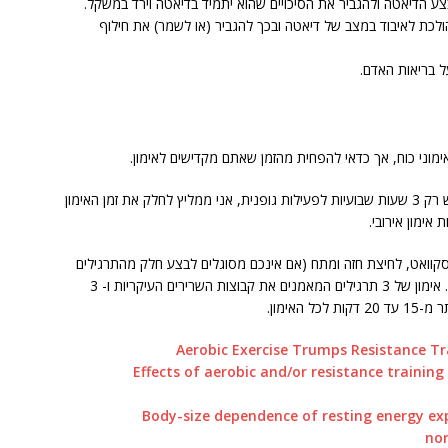
צע הדיאטה ולהגביר את הסיכויים שהוא יתמיד בדיאטה וירד במשקל.
ולכת לאיבוד במצב של דיאטה ובכך להגביר (או לשמר) את חילוף
ל בריאות האדם.
מוני כוח, אך כדאי להפחית מהזמן שאתם מקדישים לאימון.
לאלו שמעוניינים לרדת במשקל ולדוגמה יכולים להקדיש רק 3 שעות שבועיות לפעילות גופנית, אני ממליץ לחלק את זמן האימון
: סקוואט, לחיצת חזה ומתח (אם אינכם מסוגלים לבצע חלק מהתרגילים
ניתן למצוא תרגילים חלופיים עם התנגדות נמוכה יותר). אימון של 3 תרגילים המאמנים את קבוצות השרירים העיקריות ו- 3
Aerobic Exercise Trumps Resistance Tr
Effects of aerobic and/or resistance trainin
Body-size dependence of resting energy ex
non