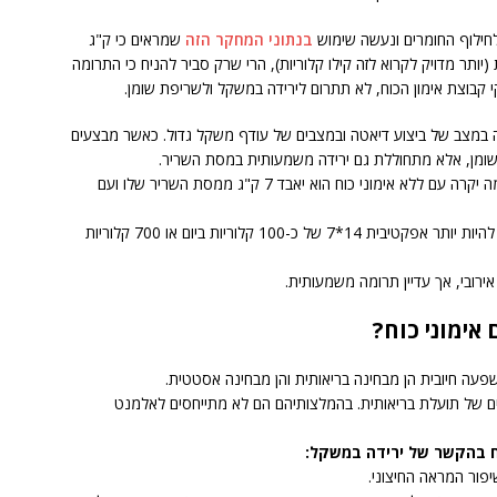
חילוף החומרים ונעשה שימוש
בנתוני המחקר הזה
שמראים כי ק"ג
ת שריר תורמת לשריפה של כ-14קלוריות (יותר מדויק לקרוא לזה קילו קלוריות), הרי שרק סביר להניח כי התרומה
ולה במצב של ביצוע דיאטה ובמצבים של עודף משקל גדול. כאשר מבצעים
שומן, אלא מתחוללת גם ירידה משמעותית במסת השריר.
מה יקרה כאשר אדם יצטרך לרדת 15 ק"ג ממשקלו? מה יקרה עם ללא אימוני כוח הוא יאבד 7 ק"ג ממסת השריר שלו ועם
במקרה שכזה התרומה של שימור מסת השרירים יכולה להיות יותר אפקטיבית 14*7 של כ-100 קלוריות ביום או 700 קלוריות
ירובי, אך עדיין תרומה משמעותית.
אימוני כוח?
השפעה חיובית הן מבחינה בריאותית והן מבחינה אסטטית.
עים של תועלת בריאותית. בהמלצותיהם הם לא מתייחסים לאלמנט
וח בהקשר של ירידה במשקל:
יפור המראה החיצוני.