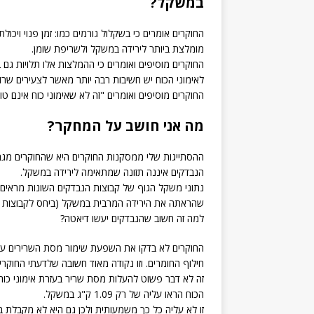
במשקל?
החוקרים אומרים כי בשקלול גורמים כמו: זמן פנוי ויכ
מומלצת ביותר לירידה במשקל ולשריפת שומן.
החוקרים מוסיפים ואומרים כי ההמלצות אלו תלויות גם 
לאימוני הכוח יש חשיבות רבה יותר מאשר לצעירים שר
החוקרים מוסיפים ואומרים "זה לא שאימוני כוח אינם טו
מה אני חושב על המחקר?
ההסתייגות שלי ממסקנות החוקרים היא שהחוקרים מגב
הנבדקים איננה תזונה שמתאימה לירידה במשקל.
נתוני משקל הגוף של קבוצות הנבדקים השונות מראים כ
שהראתה את הירידה המרבית במשקל (ביחס לקבוצות האחרות), ירדו
למה זה חשוב שהנבדקים יעשו דיאטה?
החוקרים לא בדקו את השפעת שימור מסת השרירים על
חילוף החומרים. וזו נקודה מאוד חשובה שלדעתי החוקרי
זה לא דבר פשוט להעלות מסת שריר בעזרת אימוני כוח
הכוח הראו עליה של רק 1.09 ק"ג במשקל.
זו לא עליה כל כך משמעותית ולכן גם היא לא מקבלת ב