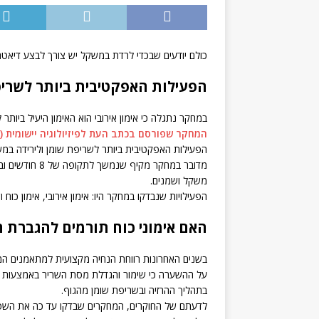
כולם יודעים שבכדי לרדת במשקל יש צורך לבצע דיאטה ו
הפעילות האפקטיבית ביותר לשרי
במחקר נתגלה כי אימון אירובי הוא האימון היעיל ביותר 
המחקר שפורסם בכתב העת לפיזיולוגיה יישומית (Journal of Applied Physiology)
הפעילות האפקטיבית ביותר לשריפת שומן ולירידה במש
משקל ושמנים.
הפעילויות שנבדקו במחקר היו: אימון אירובי, אימון כוח וש
האם אימוני כוח תורמים להגברת ח
בשנים האחרונות רווחת הנחיה מקצועית למתאמנים המע
על ההשערה כי שימור והגדלת מסת השריר באמצעות אי
בתהליך ההרזיה ובשריפת שומן מהגוף.
לדעתם של החוקרים, המחקרים שבדקו עד כה את השפעת 