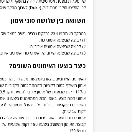
של פעילות גופנית אפקטיבית לירידה במשקל ולשריפת 
לכן החליטו חוקרי מרכז דיוק (Duke) לערוך מחקר שיסייע לספק המלצות יעילות למעוניינים לרדת במשקל.
השוואה בין שלושה סוגי אימון
במחקר השתתפו 234 נבדקים גברים ונשים במצב של עודף משקל או השמנה. הנבדקים חולקו ל3 קבוצות:
1) קבוצה שביצעה אימוני כוח.
2) קבוצה שביצעה אימונים אירוביים.
3) קבוצה שביצעה שילוב של אימוני כוח ואימונים אירוביים.
כיצד בוצעו האימונים השונים?
האימונים האירוביים בוצעו באמצעות מכשירי כושר כמו:
כ-117 דקות שבועיות של אימון אירובי (סטיית תקן: 19.5).
דקות שבועיות).
אימוני הכוח בוצעו באופן פרוגרסיבי כך שתהיה עליה 
תקן:29.6).