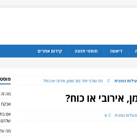
ה
דיאטה
תוספי תזונה
קידום אתרים
פוסטי
ילות גופנית
מה שורף יותר טוב שומן, אירובי או כוח?
מה זה CBD?
, אירובי או כוח?
אבקת ח
עילות גופנית
6
שלהם 
מה עדי