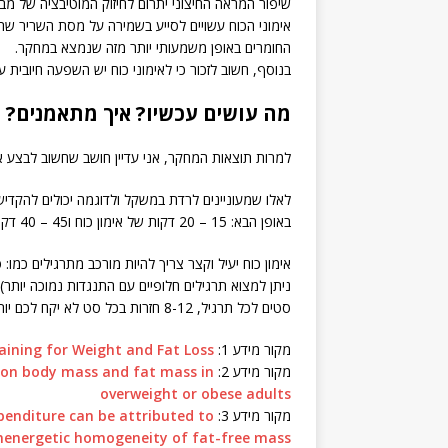
שיפור המראה החיצוני יתרום לחיזוק המוטיבציה של מב
אימוני הכוח עשויים לסייע בשמירה על מסת השריר שה
החומרים באופן משמעותי יותר מזה שנמצא במחקר.
בנוסף, חשוב לזכור כי לאימוני כוח יש השפעה חיובית ע
מה עושים עכשיו? איך מתאמנים?
למרות תוצאות המחקר, אני עדיין חושב שחשוב לבצע אי
באופן הבא: 15 – 20 דקות של אימון כוח ו45 – 40 דקות אימון אירובי.
אימון כוח יעיל וקצר צריך להיות מורכב מתרגילים כמו
סטים לכל תרגיל, 8-12 חזרות בכל סט לא יקח לכם יותר מ-15 עד 20 דקות לכל האימון.
מקור מידע 1:
aining for Weight and Fat Loss
מקור מידע 2:
g on body mass and fat mass in
overweight or obese adults
מקור מידע 3:
penditure can be attributed to
energetic homogeneity of fat-free mass