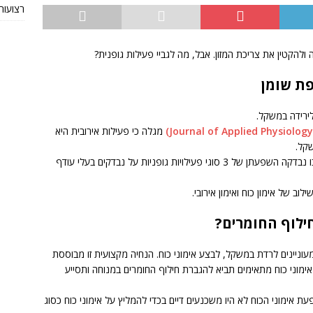
רצועות TRX מקוריות או חי
להקטין את צריכת המזון. אבל, מה לגביי פעילות גופנית?
פת שומן
לירידה במשקל.
מגלה כי פעילות אירובית היא
קל.
מדובר במחקר מקיף שנמשך לתקופה של 8 חודשים ובו נבדקה השפעתן של 3 סוגי פעילויות גופניות על נבדקים בעלי עודף
ילוב של אימון כוח ואימון אירובי.
ילוף החומרים?
וניינים לרדת במשקל, לבצע אימוני כוח. הנחיה מקצועית זו מבוססת
מוני כוח מתאימים תביא להגברת חילוף החומרים במנוחה ותסייע
אימוני הכוח לא היו משכנעים דיים בכדי להמליץ על אימוני כוח כסוג