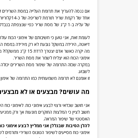
אם ננסה להעריך את תרומת העלייה במסת השרירים ל
אחד של רקמ
של עליה ב-1 ק"ג של מסת שריר כפי שנצפתה בנבדקי קבוצת אימון הכוח, לא תתרום לירידה במשקל ולשריפת שומן.
לעומת זאת, אני טוען כי חשיבותם של אימוני הכוח ע
דיאטה, הירידה במשקל נובעת לא רק מירידה במסת ה
אימוני הכוח הוא יצליח לשמר את מסת השריר.
לשבוע.
זו אומנם לא תרומה משמעותית כמו התרומה של אימון א
מה עושים? מבצעים או לא מבצעים 
אני חושב שכדאי ורצוי לבצע אימוני כוח. לאימוני כוח 
חשוב לציין כי המלצות החוקרים מונעות אך ורק ממני
האסטטי של שיפור המראה.
להלן הסיבות שבגללן אני ממליץ לבצע אימוני כ
אימוני כוח מסייעים לשיפור הטונוס השרירי ותורמים לש