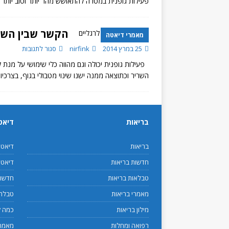
פעילות גופנית במטרה להתאושש מהר יותר וטוב יותר 
הקשר שבין השמנ
מאמרי דיאטה
25 במרץ 2014
nirfink
סגור לתגובות
פעילות גופנית יכולה וגם מהווה כלי שימושי על מנת
השריר וכתוצאה ממנה ישנו שינוי מטבולי בגוף, בצרכי
בריאות
דיאט
בריאות
דיאט
חדשות בריאות
דיאטנ
טבלאות בריאות
חדשות
מאמרי בריאות
טבלת 
מילון בריאות
כמה ק
רפואה ומחלות
מאמרי