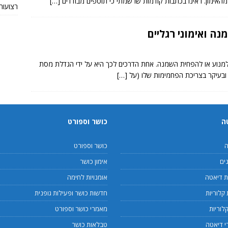
מהאימון. ראינו בכתבות קודמות שרשמתי כי תוספים מבודדים
[…]
רצועות TRX מקוריות או חי
ה ואימוני רגליים
 למנוע או להפחית השמנה. אחת הדרכים לכך היא על ידי הגדלת מסת
ו ובעיקר בצריכת הפחמימות שלו (על
[…]
ה
כושר וספורט
ה
כושר וספורט
ים
אימון כושר
 דיאטה
אומנויות לחימה
קלוריות
חדשות כושר ופעילות גופנית
לוריות
מאמרי כושר וספורט
 דיאטה
טבלאות כושר