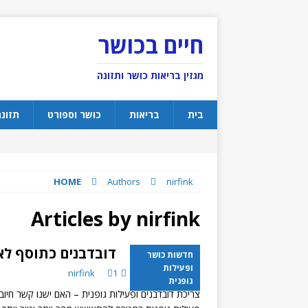
חיים בכושר
מגזין בריאות כושר ותזונה
בית
בריאות
כושר וספורט
תזונ
HOME
Authors
nirfink
Articles by
nirfink
דובדבנים כתוסף לאי
חדשות כושר
ופעילות
3 באפריל 2014
1
nirfink
גופנית
צריכת דובדבנים ופעילות גופנית – האם ישנו קשר חיוב