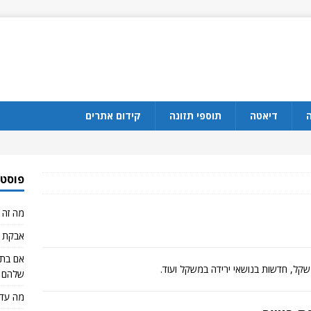
ה
דיאטה
תוספי תזונה
קידום אתרים
פוסטי
מה זה CBD?
אבקת ח
שקל, חדשות בנושאי ירידה במשקל ועוד.
שלהם 
מה עדי