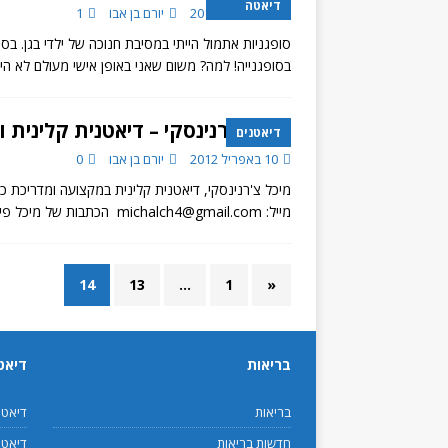
דיאטה
10 באפריל 2012
יורם בן אבו
1
סופגניות אתמול הייתי במסיבת חנוכה של ילדי בגן. בסי
בסופגנייה! למה? משום שאני באופן אישי מעולם לא היי
מיכל צ'רנינסקי – דיאטנית קלינית 
דיאטנים
10 באפריל 2012
יורם בן אבו
0
מיכל צ'רנינסקי, דיאטנית קלינית במקצועה ומדריכת כו
מייל: michalch4@gmail.com הכתבות של מיכל פירמידת המזון החדשה
14
13
…
1
«
בריאות
דיאט
בריאות
דיאט
חדשות בריאות
דיאטנ