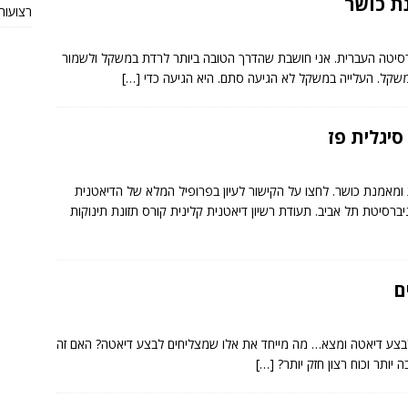
נת כושר
רצועות TRX מקוריות או חי
יברסיטה העברית. אני חושבת שהדרך הטובה ביותר לרדת במשקל ולשמור
משקל. העלייה במשקל לא הגיעה סתם. היא הגיעה כדי
[…]
יגלית פז
 ומאמנת כושר. לחצו על הקישור לעיון בפרופיל המלא של הדיאטנית
יברסיטת תל אביב. תעודת רשיון דיאטנית קלינית קורס תזונת תינוקות
ם
בצע דיאטה ומצא… מה מייחד את אלו שמצליחים לבצע דיאטה? האם זה
 יותר וכוח רצון חזק יותר?
[…]