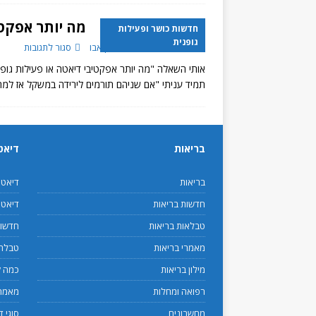
מה יותר אפקטי
חדשות כושר ופעילות
גופנית
22 ביוני 2016
יורם בן אבו
סגור לתגובות
אותי השאלה "מה יותר אפקטיבי דיאטה או פעילות גו
תמיד עניתי "אם שניהם תורמים לירידה במשקל אז למ
בריאות
דיאט
בריאות
דיאט
חדשות בריאות
דיאטנ
טבלאות בריאות
חדשות
מאמרי בריאות
טבלת 
מילון בריאות
כמה ק
רפואה ומחלות
מאמרי
מחשבונים
סוגי ד