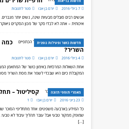
הרפיית שרירים מ
חדשות בריאות
7 ביולי 2016
יורם בן אבו
סגור לתגובות
אנשים רבים סובלים מבעיות שינה, נשים יותר מגברים
איכותית – אתה לא לבד! סקר של מכון הסקרים גיאוקרטוגרפיה מצא כי כ- %
כמה ח
חדשות כושר ופעילות גופנית
השריר?
4 ביולי 2016
יורם בן אבו
סגור לתגובות
אחת השאלות המרכזיות באימון כושר של המתאמן המצו
המקובלת כיום היא שבכדי לשפר את מסת השריר מספר החזרות הר
קסיליטול – תחל
מאמרי תוספי תזונה
23 ביוני 2016
יורם בן אבו
1
כל המידע בארבעה משפטים: אחד מתחליפי הסוכר שנחש
שמופק ממקור טבעי אבל עובר תהליך עיבוד לא טבעי. הוא מכיל 40% פחות קלוריות מסוכר, בעל אינדקס 
[…]