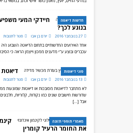
במדעי החיים, יועץ, מאמן כושר אישי וכתב בנושאי ברי
חיידקי המעי משפיע
חדשות דיאטה
בנוגע לכך?
27 בנובמבר 2016
יורם בן אבו
סגור לתגובות
עכברים ובוצע ע"י מדענים ממכון וייצמן הראה כי הסיב
דיאטת צ
סוגי דיאטות
13 בנובמבר 2016
יורם בן אבו
סגור לתגובות
לא מתחבר לדיאטות מסובכות או דיאטות שמונעות ממנ
שדורשות חישובים שונים כמו נקודות, קלוריות, חלבוני
אבל
[…]
קינמו
מאמרי תוספי תזונה
את החומר הרעיל קומרין