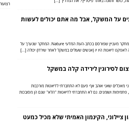
אות, כושר ותזונה באתר פיטלייף. את המדריך
[…]
רצועות TRX מקוריות או חי
ים על המשקל, אבל מה אתם יכולים לעשות
אחד האירועים החדשותיים בתחום הדיאטה השבוע היה מחקר מעניין שפורסם בכתב-העת המדעי Nature. המחקר שנערך על
ה לאפקט דיאטת היו יו (אנשים שעולים במשקל לאחר שירדו) יכולה
[…]
ום לסירוגין לירידה קלה במשקל
י מאכלים שאני אוהב אף פעם לא התחברתי לדיאטות מורכבות
ם, פחמימות ושומנים. גם לא התחברתי לדיאטות "הלא" שגם הן מסובכות
ן ציילוני, הקינמון האמיתי שלא מכיל כמעט