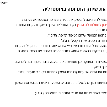
רצועות TRX מקוריות או חי
את שיווק התרופה באוסטרליה
 במשקל) החליטה להפסיק את מכירת התרופה באוסטרליה בעקבות
כון למחלות לב ושבץ
בקרב הסובלים מעודף משקל ובעקבות החמרת
בתרופה.
 ברופא המטפל שלהם לטיפול תרופתי חלופי".
שמים נוספים של רדוקטיל לחולים".
שהה מנהל התרופות האירופאי את השימוש בתרופת הרדוקטיל בעקבות
התוצאות המקדימות שנתקבלו ממחקר שהקיף כ-10,000 נבדקים והראה כי שימוש בתרופה עשוי להגביר את הסיכון למחלות
T) מוסר כי: התוצאות הסופיות מן המחקר אכן מאששות את הטענה בדבר סיכון מוגבר לאירועים
ודף משקל.
ות את היחס של עלות (הגברת הסיכון למחלות לב) מול תועלת (ירידה
בשימוש נכון יש לנטילת התרופה יש השפעה חיובית גם בהשוואת הסיכון
ק לאחר שיחות עם מנהל התרופות האוסטרלי (TGA).