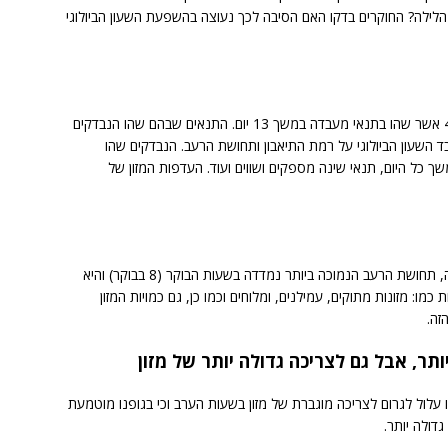
לילה? החוקרים בדקו האם הסיבה לכך נעוצה בהשפעת השעון הביולוגי
במחקר השתתפו 12 נבדקים שמנים, בגילאי 20 עד 42 אשר שהו בתנאי מעבדה במשך 13 יום. התנאים שבהם שהו הנבדקים
 השעון הביולוגי על רמת התיאבון ותחושת הרעב. הנבדקים שהו
משך כל היום, תנאי שינה מספקים ושווים ועוד. העדפות המזון של
החוקרים מצאו כי עבור אנשים שנוהגים לישון שנת לילה, תחושת הרעב הנמוכה ביותר נמדדה בשעות הבוקר (8 בבוקר) והיא
 לסוגי מזונות כמו: מזונות מתוקים, עמילנים, ומלוחים וכמו כן, גם כמויות המזון
זה.
ותר, אבל גם לצריכה גדולה יותר של מזון
ו עלול לגרום לצריכה מוגברת של מזון בשעות הערב וכי בגופנו מוטמעת
דולה יותר.