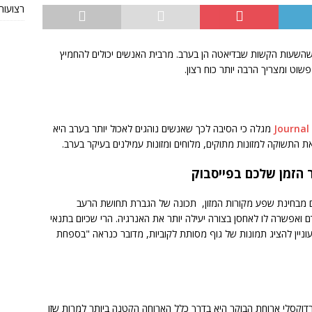
רצועות TRX מקוריות או חי
השעות הקשות שבדיאטה הן בערב. מרבית האנשים יכולים להחמיץ
שוט ומצריך הרבה יותר כוח רצון.
מגלה כי הסיבה לכך שאנשים נוהגים לאכול יותר בערב היא
ת התשוקה למזונות מתוקים, מלוחים ומזונות עמילנים בעיקר בערב.
 הזמן שלכם בפייסבוק
לים מבחינת שפע מקורות המזון, תכונה של הגברת תחושת הרעב
ם ואפשרה לו לאחסן בצורה יעילה יותר את האנרגיה. הרי שכיום בתנאי
ניין להציג תמונות של גוף מסותת לקוביות, מדובר כנראה "בספחת
רדוקסלי ארוחת הבוקר היא בדרך כלל הארוחה הקטנה ביותר למרות שזו