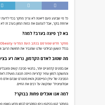
כל מי שביצע פעם דיאטה לא צריך מחקר בכדי לדעת ש
ארוחת בוקר, אבל לצמצם את כמות המזון בערב זה לא פ
בא לך פיצה בערב? למה?
מחקר חדש שפורסם בכתב העת המדעי Journal Obesity
בגלל השעון הביולוגי שלנו שמגביר את תחושת הרעב וא
מה שטוב לאדם הקדמון, נראה רע בציר
אם בזמנים קדמוניים יותר, בתנאי סביבה קשים ומוגב
והתשוקה למזון עתיר קלוריות הייתה תכונה מועילה לאד
הסביבה של עידן הפייסבוק והאינסטגרם שבהם אדם מעו
אבולוציונית" שמקשה על רבים את החיים.
למה אנו אוכלים פחות בבוקר?
במחקר קטן בהיקפו ניסו החוקרים לבחון מדוע באופן פ