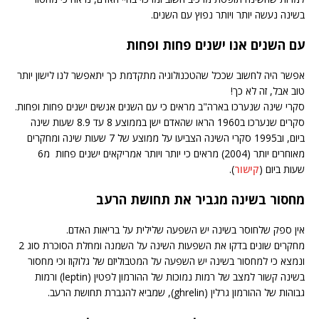
בשינה נעשה יותר ויותר נפוץ עם השנים.
עם השנים אנו ישנים פחות ופחות
אפשר היה לחשוב שככל שהטכנולוגיה מתקדמת כך יתאפשר לנו לישון יותר
טוב אבל, זה לא כך!
סקרי שינה שנערכו בארה"ב מראים כי עם השנים אנשים ישנים פחות ופחות.
סקרים שנערכו ב1960 הראו שהאדם ישן בממוצע 8 עד 8.9 שעות שינה
ביום, וב1995 סקרי השינה הצביעו על ממוצע של 7 שעות שינה ומחקרים
מאוחרים יותר (2004) מראים כי יותר ויותר אמריקאים ישנים פחות מ6
שעות ביום (
קישור
).
מחסור בשינה מגביר את תחושת הרעב
אין ספק שלחוסר בשינה יש השפעה שלילית על בריאות האדם.
מחקרים שונים בדקו את השפעות השינה על השמנה ומחלת הסוכרת סוג 2
ונמצא כי למחסור בשינה יש השפעה על המטבוליזם של גלוקוז וכי מחסור
בשינה קשור למצב של רמות נמוכות של ההורמון לפטין (leptin) ורמות
גבוהות של ההורמון גרלין (ghrelin), שמביא להגברת תחושת הרעב.