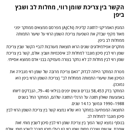
הקשר בין צריכת שומן רווי, מחלות לב ושבץ
ביפן
המגזין האמריקני לתזונה קלינית (AJCN) מפרסם ממצאים ממחקר יפני
מאוד מקיף שבדק את השפעת צריכת השומן הרווי על שיעור התמותה
ממחלות לב ביפן.
מחקרים אפידמיולוגים שונים הראו תוצאות מעורבות לגביי הקשר שבין צריכת
שומן רווי לבין סיכון מוגבר למחלות לב איסכמיות ושבץ. אולם, קשר בין צריכת
שומן רווי לבין מחלות לב לא נחקר בצורה מעמיקה בבני אדם ממוצא אסייתי.
מטרת המחקר הייתה לבדוק "האם צריכת מרובה של שומן רווי מגבירה את
הסיכון ואת שיעורי התמותה ממחלות לב" (צריכת השומן הרווי ביפן היא
נמוכה).
המחקר בדק 58,453 גברים ונשים יפנים בגילאי 40–79, הנבדקים דיווחו
באמצעות שאלון תזונה על הרגלי התזונה שלהם, המחקר החל בשנים
1988–1990 ונמשך כ14.1 שנים.
התוצאה המפתיעה במחקר היא שלא נמצא קשר בין צריכת השומן הרווי לבין
סיכון מוגבר למחלות לב.
בנוסף נמצא קשר הפוך בין צריכת שומן רווי לבין סיכון לשבץ מוחי. זאת
אומרת, אנשים שצרכו פחות שומן רווי היו בעלי סיכון מוגבר לשבץ מוחי, אולם