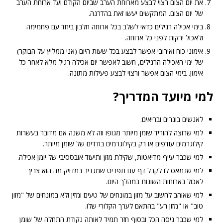
את יום הצום רצוי לבצע מארוחת הערב שביום הקודם ועד ארוחת הערב
של יום הצום. המתקשים יעשו זאת בהדרגה.
בימי אכילה רגילים כדאי לשלב בכל ארוחה חלבון ביחד עם פחמימה
ולאכול ירקות לפני כל ארוחה.
אימוני כוח ואירובי אפשר לבצע בכל שעות היום (אני ממליץ על הבוקר)
של ימי האכילה הרגילים, חשוב לאפשר יום אכילה רגיל מלא לאחר כל
אימון. בימי הצום אפשר ורצוי לבצע פעילות מתונה.
למי מיועד המדריך?
לאנשים בוגרים ובריאים.
למי שרוצה להוריד שומן מיותר מגופו וזה לא משנה אם מדובר בעשרות
קילוגרמים עודפים או רק בקילוגרמים בודדים של שומן מיותר.
למי שכבר עייף מדיאטות, שקילת מזון ותיעוד אובססיבי של יומן אכילה.
למי שנמאס לו לקבל דף עם תפריט שמגדיר במדויק מה הוא צריך
לאכול בארוחות השונות במהלך היום.
למי שאוהב לחשוב על מזון במונחים של טעים ומזין ולא במונחים של "מזון
טוב" או "מזון רע" בהתאם לערך הקלורי שלו.
למי שכבר ניסה הכל ובסוף חזר תמיד לאותה נקודת התחלה של שומן