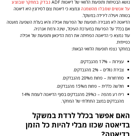
נושא הבטיחות ותופעות הלוואי של דיאטות ADF
נבדק במחקר שבוצע
על אנשים שסבלו מהשמנה
ונמצא כי דיאטת צום לסירוגין היא דיאטה
בטוחה ויעילה לירידה במשקל.
הדיאטה לא מגבירה תופעות של הפרעות אכילה והיא בעלת השפעה מועטה
אם בכלל על הפרעות במערכת העיכול, שינה ורמת אנרגיה.
עוד נמצא כי הדיאטה הפחיתה את רמת הדיכאון ותופעות של אכילה
כפייתית.
במחקר נצפו תופעות הלוואי הבאות:
עצירות – 17% מהנבדקים.
צבירת נוזלים – 2% מהנבדקים.
סחרחורות – פחות מ20% מהנבדקים.
חולשה כללית – פחות מ15% מהנבדקים.
ריח רע מהפה – כ29% מהנבדקים בסוף הדיאטה לעומת 14%
מהנבדקים במצב התחלתי של המחקר.
האם אפשר בכלל לרדת במשקל
בדיאטה שכזו מבלי להיות כל הזמן
בדיאטה?