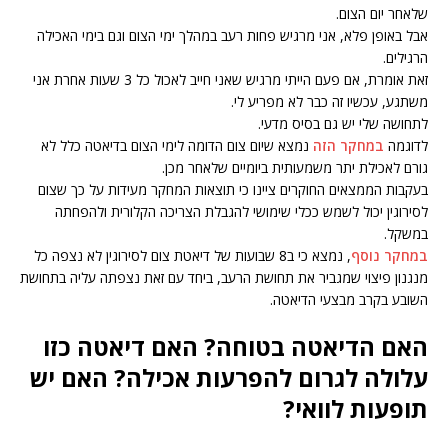
שלאחר יום הצום.
אבל באופן פלא, אני מרגיש פחות רעב במהלך ימי הצום וגם בימי האכילה
הרגילים.
זאת אומרת, אם פעם הייתי מרגיש שאני חייב לאכול כל 3 שעות אחרת אני
משתגע, עכשיו זה כבר לא מפריע לי.
לתחושה שלי יש גם בסיס מדעי.
לדוגמה
במחקר הזה
נמצא שיום צום הדומה לימי הצום בדיאטה כלל לא
גורם לאכילת יתר משמעותית ביומיים שלאחר מכן.
בעקבות הממצאים החוקרים ציינו כי תוצאות המחקר מעידות על כך שצום
לסירוגין יכול לשמש ככלי שימושי להגבלת הצריכה הקלורית ולהפחתה
במשקל.
במחקר נוסף
, נמצא כי ב8 שבועות של דיאטת צום לסירוגין לא נצפה כל
מנגנון פיצוי שמגביר את תחושת הרעב, ביחד עם זאת נצפתה עליה בתחושת
השובע בקרב מבצעי הדיאטה.
האם הדיאטה בטוחה? האם דיאטה כזו
עלולה לגרום להפרעות אכילה? האם יש
תופעות לוואי?