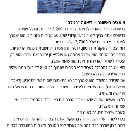
אופציה ראשונה – דיאטה "רגילה"
בדיאטה הרגילה יאמרו לו אתה צריך רק 3,200 קלוריות ובגלל שאתה
בדיאטה אתה צריך ליצור גרעון קלורי של 500 קלוריות ביום ולכן הוא יצטרך
לאכול לפי תפריט שלל 2,7000 קלוריות ליום.
הוא יצטרך לשקול את המזון, לתעד יומן אכילה ולחשב את כמות הקלוריות,
החלבונים והפחמימות שבכל ארוחה (או שהדיאטן יחשב זאת עבורו והוא רק
יצטרך לשקול ו/או למדוד את המזון שהוא אוכל).
הוא יצטרך להתרגל לאכול לפי תפריט שנמוך בכ-800 קלוריות ממה שהיה
רגיל אליו עד כה (לא פשוט).
עם הירידה במשקל הוא יצטרך לבצע התאמות שונות של התפריט (לאכול
אפילו פחות) בכדי שיתאים לירידה במשקל ולחילוף החומרים החדש של גופו.
זה קשה ומשתלם.
כל מי שעשה את זה יודע שצריך הרבה כוח רצון בכדי להתמיד בדרך ומי
שמתמיד מצליח.
ולאחר שמצליחים, זה לא נגמר.
בכדי לשמור על הישג הירידה במשקל, אתם תצטרכו להמשיך לגייס את
הכוח רצון שלכם בכדי להמשיך לאכול לפי מסגרת תזונתית המוגבלת בכמות