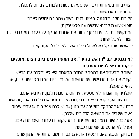
רצוי לבחור במקורות חלבון שמספקים כמות חלבון רבה ביחס לתכולת
הפחמימות או השומנים.
מקורות חלבון לדוגמה: ביצים, דגים, בשר (צמחונים יכולים לאכול
טופו/שעועית לבנה/ועדשים עם סלט ירקות).
המתקשים יתרגלו עם הזמן לדחות את ארוחת הבוקר עד לערב ותאמינו לי גם
הצורך לאכול יפחת.
לי אישית יותר קל לא לאכול כלל מאשר לאכול כל פעם קצת.
לא נכנסים עם "הראש בקיר", אם ממש רעבים ביום הצום, אוכלים
ירקות וכדאי להיות עסוקים
חשוב לי להעביר את המסר שמטרת הדיאטה היא לא "ללכת עם הראש
בקיר". אם אתם מרגישים שהמחשבות על מזון ביום הצום מפריעות לכם, אז
כדאי שתאכלו.
איכלו ירקות ואם זה לא מספיק, אז הוסיפו מנת חלבון, זה ירגיע אתכם.
ביום הצום העסיקו את עצמכם בעבודה או בתחביב או בכל דבר אחר, זה יעזור
לכם שלא להתמקד בחשיבה על מזון (אם יש לכם אפשרות אז עדיף עיסוק
פעיל שיגביר את ההוצאה הקלורית שלכם).
יצא לכם להיות במצב כזה שהייתם נורא שקועים בעבודה ושכחתם לאכול
ואפילו לא הרגשתם שאתם רעבים?
זו בדיוק הסיבה שאם תעסיקו את עצמכם, תחשבו פחות על המזון שחסר