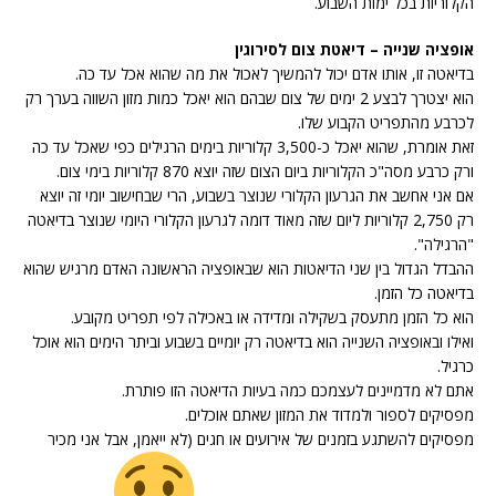
הקלוריות בכל ימות השבוע.
אופציה שנייה – דיאטת צום לסירוגין
בדיאטה זו, אותו אדם יכול להמשיך לאכול את מה שהוא אכל עד כה.
הוא יצטרך לבצע 2 ימים של צום שבהם הוא יאכל כמות מזון השווה בערך רק
לכרבע מהתפריט הקבוע שלו.
זאת אומרת, שהוא יאכל כ-3,500 קלוריות בימים הרגילים כפי שאכל עד כה
ורק כרבע מסה"כ הקלוריות ביום הצום שזה יוצא 870 קלוריות בימי צום.
אם אני אחשב את הגרעון הקלורי שנוצר בשבוע, הרי שבחישוב יומי זה יוצא
רק 2,750 קלוריות ליום שזה מאוד דומה לגרעון הקלורי היומי שנוצר בדיאטה
"הרגילה".
ההבדל הגדול בין שני הדיאטות הוא שבאופציה הראשונה האדם מרגיש שהוא
בדיאטה כל הזמן.
הוא כל הזמן מתעסק בשקילה ומדידה או באכילה לפי תפריט מקובע.
ואילו ובאופציה השנייה הוא בדיאטה רק יומיים בשבוע וביתר הימים הוא אוכל
כרגיל.
אתם לא מדמיינים לעצמכם כמה בעיות הדיאטה הזו פותרת.
מפסיקים לספור ולמדוד את המזון שאתם אוכלים.
מפסיקים להשתגע בזמנים של אירועים או חגים (לא ייאמן, אבל אני מכיר