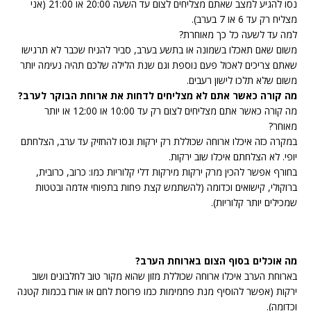
נסו להגיע למצב שאתם מצליחים לצום עד השעה 20:00 או 21:00 (אני
מצליח רק עד 6 או 7 בערב).
למה עד לשעה כל כך מאוחרת?
משום שאם תאכלו בשמונה או בתשע בערב, סביר להניח שכבר לא תרגישו
שאתם צריכים לאכול פעם נוספת וגם שנת הלילה שלכם תהיה נעימה יותר
משום שלא תלכו לישון רעבים.
מה קורה כאשר אתם לא מצליחים לדחות את ארוחת הבוקר לערב?
מה קורה כאשר אתם מצליחים לצום רק עד 10:00 או 12:00 או יותר
מאוחר?
במקרה כזה איכלו ארוחה שכוללת רק ירקות ונסו להחזיק עד ערב, הצלחתם
יופי. לא הצלחתם איכלו שוב ירקות.
בחורף אפשר להכין מרק ירקות מירקות דלי קלוריות כמו: כרוב, כרובית,
ברוקולי, קישואים וכדומה (להשתמש קצת פחות בתפוחי אדמה ובטטות
שמכילים יותר קלוריות).
מה אוכלים בסוף הצום בארוחת הערב?
בארוחת הערב איכלו ארוחה שכוללת מזון שהוא מקור טוב לחלבונים ושוב
ירקות (אפשר להוסיף מנת פחמימות כמו פרוסת לחם או אורז בכמות קטנה
וכדומה).