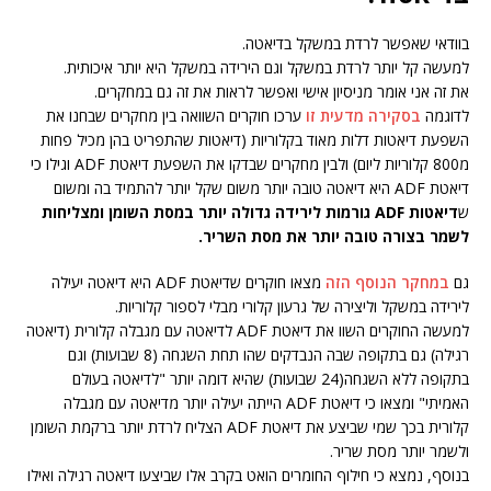
בוודאי שאפשר לרדת במשקל בדיאטה.
למעשה קל יותר לרדת במשקל וגם הירידה במשקל היא יותר איכותית.
את זה אני אומר מניסיון אישי ואפשר לראות את זה גם במחקרים.
לדוגמה
בסקירה מדעית זו
ערכו חוקרים השוואה בין מחקרים שבחנו את
השפעת דיאטות דלות מאוד בקלוריות (דיאטות שהתפריט בהן מכיל פחות
מ800 קלוריות ליום) ולבין מחקרים שבדקו את השפעת דיאטת ADF וגילו כי
דיאטת ADF היא דיאטה טובה יותר משום שקל יותר להתמיד בה ומשום
ש
דיאטות ADF גורמות לירידה גדולה יותר במסת השומן ומצליחות
לשמר בצורה טובה יותר את מסת השריר.
גם
במחקר הנוסף הזה
מצאו חוקרים שדיאטת ADF היא דיאטה יעילה
לירידה במשקל וליצירה של גרעון קלורי מבלי לספור קלוריות.
למעשה החוקרים השוו את דיאטת ADF לדיאטה עם מגבלה קלורית (דיאטה
רגילה) גם בתקופה שבה הנבדקים שהו תחת השגחה (8 שבועות) וגם
בתקופה ללא השגחה(24 שבועות) שהיא דומה יותר "לדיאטה בעולם
האמיתי" ומצאו כי דיאטת ADF הייתה יעילה יותר מדיאטה עם מגבלה
קלורית בכך שמי שביצע את דיאטת ADF הצליח לרדת יותר ברקמת השומן
ולשמר יותר מסת שריר.
בנוסף, נמצא כי חילוף החומרים הואט בקרב אלו שביצעו דיאטה רגילה ואילו