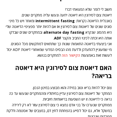
חשוב לי לומר שלא המצאתי דבר!
דיאטת צום לסירוגין היא דיאטה ידועה ונעשו עליה מחקרים שונים.
באנגלית הדיאטה נקראת:
intermittent fasting
ומאחר ויש כל מיני
סוגים שונים של דיאטות צום לסירוגין אז אם להיות יותר ספציפי הדיאטה שלי
היא מהסוג שנקרא
alternate day fasting
ובמחקרים שונים שבדקו
אותה היא זכתה לכינוי החביב והקצר
ADF
.
אני ביצעתי בדיאטה התאמות שונות כך שתתאים למתקשים מכל הסוגים.
מי שמעוניין להתעדכן ולדעת מהו הבסיס המדעי שמאחורי דיאטת ADF יכול
לעשות זאת באמצעות
הקישור הזה
למחקרים בנושא.
האם דיאטת צום לסירוגין היא דיאטה
בריאה?
צום יכול להיות בריא וטוב במידה והוא מבוצע במינון הנכון.
המחקר של דיאטות צום לסירוגין עדיין בחיתוליו ומהמחקרים שנעשו עד כה
נראה כי לדיאטה זו יש השפעות בריאותיות חיוביות.
ממחקרים שנערכו על בני אדם נמצא כי צום לסירוגין עוזר לא רק לירידה
במשקל אלא, גם יכול לסייע בהפחתת לחץ דם, במצבים של אסטמה ודלקת
מפרקים שגרונית.