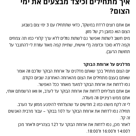
איך מתחילים וכיצד מבצעים את ימי
הצום?
אם אתם רוצים לרדת במשקל, כדאי שתתחילו עם 3 ימי צום בשבוע.
הצום הוא כמובן רק של מזון.
מים חשוב לשתות ואפשר גם לשתות נוזלים ללא ערך קלורי כמו תה צמחים
וקפה ללא סוכר וכדומה (לי אישית, שתיית קפה מאוד עוזרת לי להתגבר על
תחושת הרעב).
מדלגים על ארוחת הבוקר
יום הצום מתחיל בכך שאתם מדלגים על ארוחת הבוקר שלכם וזה אומר
שאתם בעצם מתחילים את הצום מהארוחה האחרונה שביום הקודם.
נסו לדחות את ארוחת הבוקר למועד מאוחר ככל האפשר.
אם אתם מצליחים לדחות את ארוחת הבוקר עד לערב, אז וואו הרשמתם אותי,
אתם ממש רציניים וזה מעולה.
לי זה לקח משהו כמו 2 חודשים עד שהצלחתי להימנע ממזון עד הערב.
תחילה נסו לדחות את ארוחת הבוקר עד ל10 בבוקר – עבור מרבית האנשים
זה קל.
לאחר מכן, נסו לדחות את ארוחת הבוקר עד ל12 בצהריים ולאחר מכן
ל14:00 ול16:00 ול18:00.