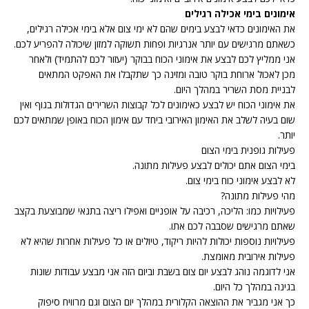
אימונים בימי אכילה רגילים
את האימונים כדאי לבצע בימים שהם לא ימי צום אלא בימי אכילה רגילים,
כשאתם מרגישים עם יותר אנרגיות ופחות תשוקה למזון שיכולה להפריע לכם.
אני ממליץ לכם לבצע את אימוני הכוח בבוקר (יעזור לכם להתמיד) ולאחר
מכן לאכול ארוחת בוקר טובה ומזינה כך שתקבלו את האפקט המתאים
לבניית מסת השריר במהלך היום.
את אימוני הכוח יש לבצע כאימונים לכל קבוצות השרירים הגדולות בגוף ואין
שום בעיה לשלב את האימון האירובי ביחד עם אימון הכוח באופן שמתאים לכם
יותר.
פעילות גופנית בימי הצום
בימי הצום אתם יכולים לבצע פעילות מתונה.
לא לבצע אימוני כוח בימי צום.
מהי פעילות מתונה?
פעילויות כמו: הליכה, רכיבה על אופניים ואפילו ריצה בתנאי שמבוצעת בקצב
שאתם מרגישים שסבבה לכם אתו.
פעילויות נוספות יכולות להיות ריקוד, טיולים או כל פעילות אחרות שהיא לא
פעילות אירובית מאומצת.
אני לדוגמה נוהג לבצע יום צום בשבת וביום הזה אני מבצע עבודות שונות
בגינה במהלך כל היום.
כך אני מגביר את ההוצאה הקלורית במהלך יום הצום וגם מרוויח סיפוק