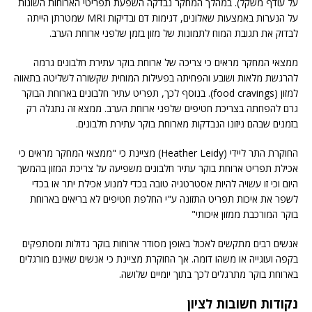
על עודף משקל). במהלך המחקר נבדקה השפעת תפריטי הארוחות השונות
על הנערות באמצעות שאלונים, דגימות דם ובדיקות MRI שמטרתן הייתה
לבדוק את תגובת המוח לתמונות של מזון בזמן שלפני ארוחת הערב.
ממצאי המחקר מראים כי צריכה של ארוחת בוקר עתירת חלבונים גרמה
להרגשת מלאות ושובע והפחיתה בפעילות המוחית שקשורה לשליטה בתאווה
למזון (food cravings). בנוסף לכך, תפריט עתיר חלבונים בארוחת הבוקר
גרם להפחתה בצריכת חטיפים שלפני ארוחת הערב. ממצא זה נתגלה רק
בזמנים שבהם ניזונו הנבדקות מארוחת בוקר עתירת חלבונים.
החוקרת התר ליידי (Heather Leidy) מציינת כי "ממצאי המחקר מראים כי
אכילת תפריט ארוחת בוקר עתיר חלבונים משפיעה על צריכת המזון בהמשך
היום וכי זו עשויה להיות אסטרטגיה טובה בכדי למנוע אכילת יתר או בכדי
לשפר את איכות תפריט התזונה ע"י החלפת חטיפים לא בריאים בארוחת
בוקר המורכבת ממזון איכותי"
אנשים רבים מתקשים לאכול באופן מסודר ארוחות בוקר גדולות ומסתפקים
בקפה ועוגייה או משהו דומה. אך החוקרת מציינת כי אנשים שאינם מורגלים
בארוחת בוקר מתרגלים לכך בתוך יומיים שלושה.
נקודות חשובות לציון