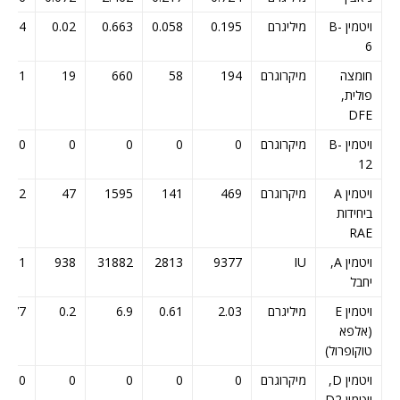
ויטמין B-
מיליגרם
0.195
0.058
0.663
0.02
0.554
6
חומצה
מיקרוגרם
194
58
660
19
551
פולית,
DFE
ויטמין B-
מיקרוגרם
0
0
0
0
0
12
ויטמין A
מיקרוגרם
469
141
1595
47
1332
ביחידות
RAE
ויטמין A,
IU
9377
2813
31882
938
6631
יחבל
ויטמין E
מיליגרם
2.03
0.61
6.9
0.2
5.77
(אלפא
טוקופרול)
ויטמין D,
מיקרוגרם
0
0
0
0
0
ויטמין D2