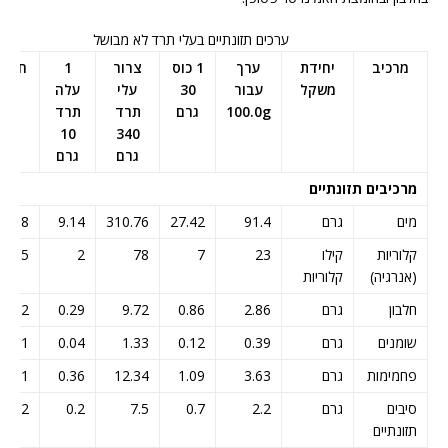
ערכים תזונתיים בעלי תרד לא מבושל
מרכיב
יחידת
ערך
1 כוס
צרור
1
חביל
משקל
עבור
30
עלי
עלה
עלי
100.0g
גרם
תרד
תרד
תרד
284
10
340
גרם
גרם
גרם
מרכיבים תזונתיים
מים
גרם
91.4
27.42
310.76
9.14
59.58
קלוריות
קילו
23
7
78
2
65
(אנרגיה)
קלוריות
חלבון
גרם
2.86
0.86
9.72
0.29
8.12
שומנים
גרם
0.39
0.12
1.33
0.04
1.11
פחמימות
גרם
3.63
1.09
12.34
0.36
10.31
סיבים
גרם
2.2
0.7
7.5
0.2
6.2
תזונתיים