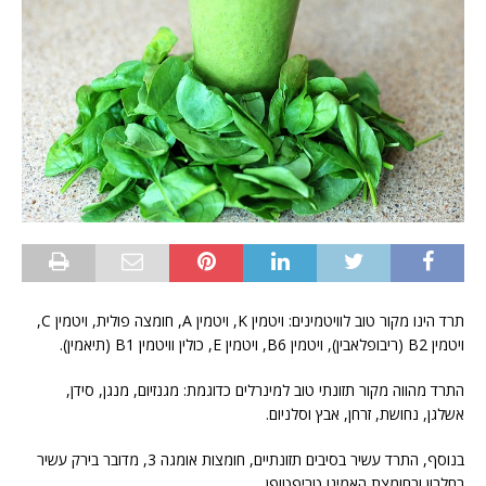
תרד הינו מקור טוב לוויטמינים: ויטמין K, ויטמין A, חומצה פולית, ויטמין C,
ויטמין B2 (ריבופלאבין), ויטמין B6, ויטמין E, כולין וויטמין B1 (תיאמין).
התרד מהווה מקור תזונתי טוב למינרלים כדוגמת: מגנזיום, מנגן, סידן,
אשלגן, נחושת, זרחן, אבץ וסלניום.
בנוסף, התרד עשיר בסיבים תזונתיים, חומצות אומגה 3, מדובר בירק עשיר
בחלבון ובחומצת האמינו טריפטופן.