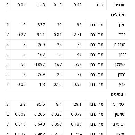
סוכרים
גרם
0.42
0.13
1.43
0.04
1.19
מינרלים
סידן
מיליגרם
99
30
337
10
281
ברזל
מיליגרם
2.71
0.81
9.21
0.27
7.7
מגנזיום
מיליגרם
79
24
269
8
224
זרחן
מיליגרם
49
15
167
5
139
אשלגן
מיליגרם
558
167
1897
56
1585
נתרן
מיליגרם
79
24
269
8
224
אבץ
מיליגרם
0.53
0.16
1.8
0.05
1.51
ויטמינים
ויטמין C
מיליגרם
28.1
8.4
95.5
2.8
79.8
תיאמין
מיליגרם
0.078
0.023
0.265
0.008
0.222
ריבופלבין
מיליגרם
0.189
0.057
0.643
0.019
0.537
ניאצין
מיליגרם
0.724
0.217
2.462
0.072
2.056