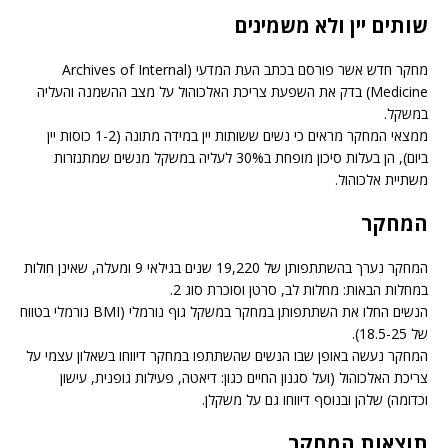
שותים יין ולא משמינים
מחקר חדש אשר פורסם בכתב העת המדעי (Archives of Internal
Medicine) בדק את השפעת צריכת האלכוהול על מצב ההשמנה והעליה
במשקל.
ממצאי המחקר מראים כי נשים ששותות יין במידה מתונה (1-2 כוסות יין
ביום), הן בעלות סיכון מופחת ב30% לעליה במשקל מנשים שמתנזרות
משתיית אלכוהול.
המחקר
המחקר נערך בהשתתפותן של 19,220 שנים בגילאי 9 ומעלה, שאינן חולות
במחלות הבאות: מחלות לב, סרטן וסוכרת סוג 2.
הנשים החלו את השתתפותן במחקר במשקל גוף נורמלי (BMI נורמלי בטווח
של 18.5-25).
המחקר נעשה באופן שבו הנשים שהשתתפו במחקר דיווחו בשאלון עצמי על
צריכת האלכוהול (ועל סגנון החיים כגון: דיאטה, פעילות גופנית, עישון
וכדומה) שלהן ובנוסף דיווחו גם על משקלן.
תוצאות המחקר