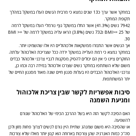
במחקר אשר ערך כ13 שנים נמצא כי מרבית הנשים העלו במשקל במהלך
תקופת המחקר.
7942 נשים (41.3%) אשר החלו במשקל גוף נורמלי העלו במשקל לרמה
של BMI>= 25 ו732 נשים (3.8%) הראו עליה במשקל לרמה של BMI >=
30.
אך הנשים אשר התנזרו ממשקאות אלכוהוליים היו אלו שהשמינו יותר.
במחקר נמצא כי רמת העלייה במשקל ירדה ככל שצריכת האלכוהול עלתה.
החוקרים ציינו כי אין הם יכולים להסיק מסקנות לגביי צרכני אלכוהול כבדים
משום שלא השתתפו במחקר נשים שצרכו אלכוהול במידה רבה וכמו כן,
צרכני האלכוהול הכבדים היו בעלות סגנון חיים שונה מאוד מסגנון החיים של
יתר המשתתפות.
סיבות אפשריות לקשר שבין צריכת אלכוהול
ומניעת השמנה
האם הסיבה לקשר הזה היא בשל ההרכב הכימי של האלכוהול שגורם
להשפעה.
או שהסיבה היא משום שמנהג שתיית היין גורם לנשים לצרוך פחות מזון ולכן
סה"כ כמות האנרגיה שהן צורכות בארוחה הוא קטן יותר מאלו שלא צורכות