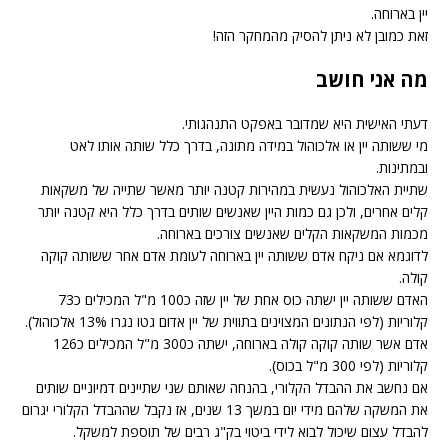
יין בארוחה.
זאת כמובן לא ניתן להסיק מהמחקר הזה!
מה אני חושב
דעתי האישית היא שמדובר באפקט התנהגותי.
מי ששותה יין או אלכוהול במידה מתונה, בדרך כלל שותה אותו לאט
ובמתינות.
שתיית האלכוהול נעשית במהירות קטנה יותר מאשר שתייה של משקאות
קלים אחרים, ולכן גם כמות היין שאנשים שותים בדרך כלל היא קטנה יותר
מכמות המשקאות הקלים שאנשים צורכים בארוחה.
לדוגמא אם ניקח אדם ששותה יין בארוחה לעומת אדם אחר ששותה קוקה
קולה.
האדם ששותה יין ישתה כוס אחת של יין שזה כ100 מ"ל המכילים כ73
קלוריות (לפי הנתונים המצוינים בתווית של יין אדום גטו נגרו 13% אלכוהול).
אדם אשר שותה קוקה קולה בארוחה, ישתה כ300 מ"ל המכילים כ126
קלוריות (לפי 300 מ"ל בכוס).
אם נחשב את ההבדל הקלורי, בהנחה שאותם שני שתיינים דמיוניים שותים
את המשקה שלהם מידי יום במשך 13 שנים, אז נקבל שההבדל הקלורי יגרום
להבדל עצום שיכול לבוא לידי ביטוי בק"ג רבים של תוספת למשקל.