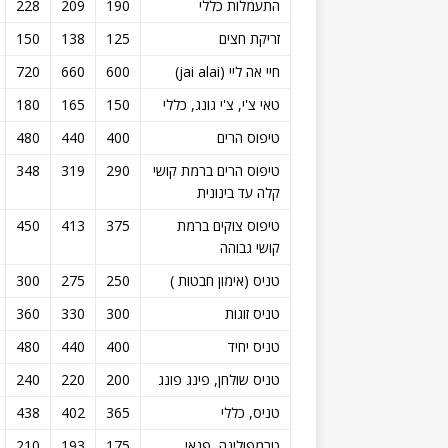
התעמלות כללי
190
209
228
זריקת חצים
125
138
150
חיי אה ליי (jai alai)
600
660
720
טאי צ'י, צ'י גונג, כללי
150
165
180
טיפוס הרים
400
440
480
טיפוס הרים ברמת קושי
290
319
348
קלה עד בינונית
טיפוס צוקים ברמת
375
413
450
קושי גבוהה
טניס (אימון חבטות )
250
275
300
טניס זוגות
300
330
360
טניס יחיד
400
440
480
טניס שולחן, פינג פונג
200
220
240
טניס, כללי
365
402
438
טרמפולינה, פנאי
175
193
210