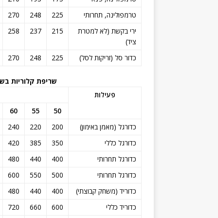
טרמפולינה, תחרותי
225
248
270
ירי בקשת (לא למטרת
215
237
258
ציד)
כדור סל (זריקות לסל)
225
248
270
שריפת קלוריות בשע
פעילות
60
55
50
כדורגל (מאמן באימון)
200
220
240
כדורגל כללי
350
385
420
כדורגל תחרותי
400
440
480
כדורגל תחרותי
500
550
600
כדוריד (משחק קבוצתי)
400
440
480
כדוריד כללי
600
660
720