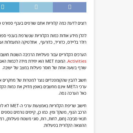
רוצים לדעת כמה קלוריות אתם שורפים בענף ספורט כמ
להלן מידע אודות כמות הקלוריות שנשרפת בענפי ספורט 
רולר בליידס, כדוריד, כדורעף, אתלטיקה התעמלות ועו
הערכים הקלוריים עבור פעילויות הרכיבה השונות חושבו לפי ערכי ה-T
Activities
שורף בשעה אחת של חוסר פעילות במצב של ישיבה.
חשוב להבין שהקומפנדיום נוצר למטרות של מחקרים אפ
ערכי הMET אינם מחשבים באופן מדויק את כמו
כאל הערכה גסה.
חישוב שרי
הרכב הגוף, משקל ומין. כמו כן, קיימים גורמים נוספי
תנאי סביבה (חום, לחות, רוח, סוגי משטח פעילות), רמ
ההוצאה הקלורית בפעילות.