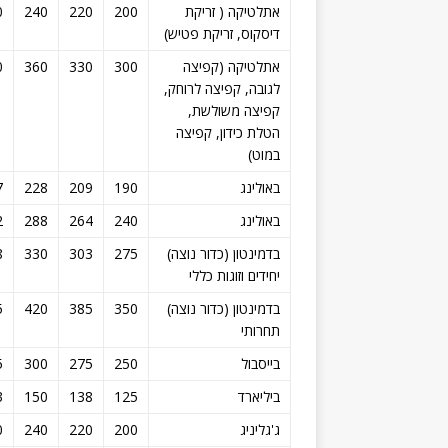
אתלטיקה ( זריקת
200
220
240
0
דיסקוס, זריקת פטיש)
אתלטיקה (קפיצה
300
330
360
0
לגובה, קפיצה לרוחק,
קפיצה משולשת,
הטלת כידון, קפיצה
במוט)
באולינג
190
209
228
7
באולינג
240
264
288
2
בדמינטון (כדור נוצה)
275
303
330
8
יחידים וזוגות כללי
בדמינטון (כדור נוצה)
350
385
420
5
תחרותי
בייסבול
250
275
300
5
ביליארד
125
138
150
3
ג'גליניג
200
220
240
0