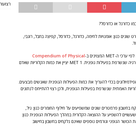
רצועות TRX מקוריות או חי
ו כדורגל או כדורסל?
שונים כגון: אומנויות לחימה, כדורגל, כדורסל, קפיצה בחבל, רוגבי,
ד.
ME המצוינים ב-
Compendium of Physical
. המונח MET הוא יחידת מידה לכמות האנרגיה שנשרפת בפעילות גופנית. MET 1 יציין את כמות הקלוריות שאדם
ידמיולוגים בכדי להעריך את כמות הפעילות הגופנית שאנשים מבצעים.
ת הקלוריות האמתית שנשרפת בפעילות הגופנית, ולכן רצוי להתייחס לנתונים
פת הקלוריות באמצעות ערכי ה-MET לא לוקח בחשבון פרמטרים שונים שמשפיעים על חילוף החומרים כגון: גיל,
ם שעשויים להשפיע על ההוצאה הקלורית במהלך הפעילות הגופנית כגון:
ת הכושר הגופני וגורמים נוספים שאינם נלקחים בחשבון בחישוב