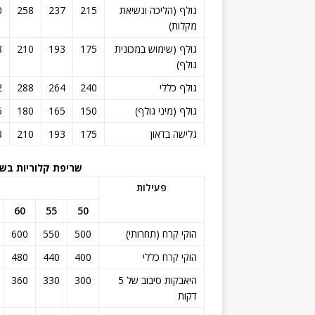
גולף (הליכה ונשיאת
215
237
258
0
מקלות)
גולף (שימוש במכונית
175
193
210
8
גולף)
גולף כללי
240
264
288
2
גולף (מיני גולף)
150
165
180
5
גלישה בדאון
175
193
210
8
שריפת קלוריות בשע
פעילות
60
55
50
הוקי קרח (תחרותי)
500
550
600
הוקי קרח כללי
400
440
480
היאבקות סיבוב של 5
300
330
360
דקות