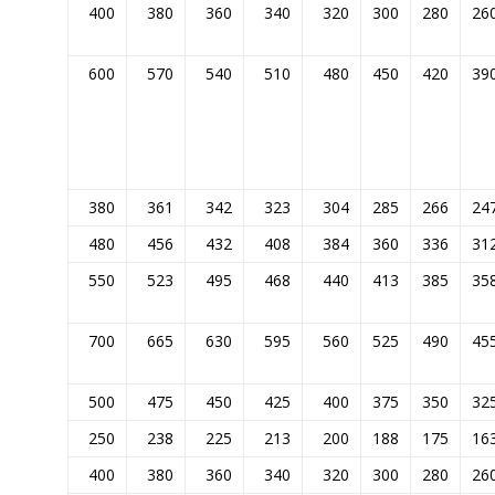
400
380
360
340
320
300
280
26
600
570
540
510
480
450
420
39
380
361
342
323
304
285
266
24
480
456
432
408
384
360
336
31
550
523
495
468
440
413
385
35
700
665
630
595
560
525
490
45
500
475
450
425
400
375
350
32
250
238
225
213
200
188
175
16
400
380
360
340
320
300
280
26