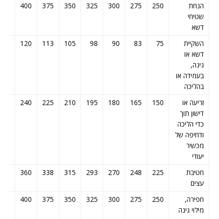
הנחת
250
275
300
325
350
375
400
425
שטיחי
דשא
השקיית
75
83
90
98
105
113
120
128
דשא או
גינה,
בעמידה או
בהליכה
זריעה או
150
165
180
195
210
225
240
255
דישון תוך
כדי הליכה
ודחיפה של
מכשיר
יעודי
חטיבת
225
248
270
293
315
338
360
383
עצים
חפירה,
250
275
300
325
350
375
400
425
מילוי גינה