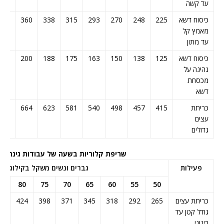
עד קשה
כיסוח דשא
225
248
270
293
315
338
360
383
מאמץ קל
עד מתון
כיסוח דשא
125
138
150
163
175
188
200
213
נהיגה על
מכסחת
דשא
כריתת
415
457
498
540
581
623
664
706
עצים
גדולים
שריפת קלוריות בשעה של עבודות גינה
פעילות
גברים ונשים משקל בקילוגרם
5
80
75
70
65
60
55
50
כריתת עצים
265
292
318
345
371
398
424
51
גודל קטן עד
בינוני