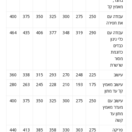
בחצר,
מאמץ קל
עבודה עם
250
275
300
325
350
375
400
25
את חפירה
עבודה עם
290
319
348
377
406
435
464
93
כלי גינון
כבדים
כדוגמת
מסור
שרשרת
עישוב
225
248
270
293
315
338
360
83
עישוב מאמץ
175
193
210
228
245
263
280
98
קל עד מתון
עישוב עם
250
275
300
325
350
375
400
25
מעדר מאמץ
מתון עד
קשה
פריקה
275
303
330
358
385
413
440
68