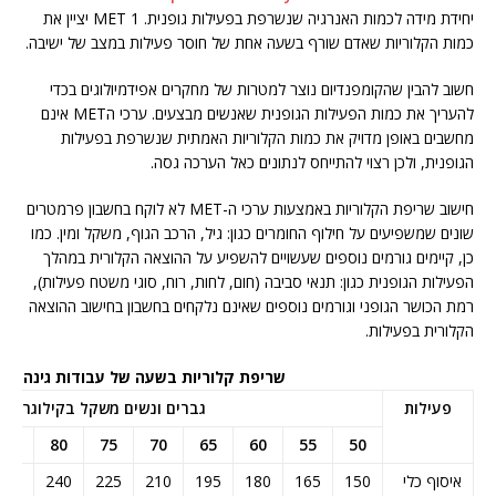
יחידת מידה לכמות האנרגיה שנשרפת בפעילות גופנית. MET 1 יציין את
כמות הקלוריות שאדם שורף בשעה אחת של חוסר פעילות במצב של ישיבה.
חשוב להבין שהקומפנדיום נוצר למטרות של מחקרים אפידמיולוגים בכדי
להעריך את כמות הפעילות הגופנית שאנשים מבצעים. ערכי הMET אינם
מחשבים באופן מדויק את כמות הקלוריות האמתית שנשרפת בפעילות
הגופנית, ולכן רצוי להתייחס לנתונים כאל הערכה גסה.
חישוב שריפת הקלוריות באמצעות ערכי ה-MET לא לוקח בחשבון פרמטרים
שונים שמשפיעים על חילוף החומרים כגון: גיל, הרכב הגוף, משקל ומין. כמו
כן, קיימים גורמים נוספים שעשויים להשפיע על ההוצאה הקלורית במהלך
הפעילות הגופנית כגון: תנאי סביבה (חום, לחות, רוח, סוגי משטח פעילות),
רמת הכושר הגופני וגורמים נוספים שאינם נלקחים בחשבון בחישוב ההוצאה
הקלורית בפעילות.
שריפת קלוריות בשעה של עבודות גינה
פעילות
גברים ונשים משקל בקילוגרם
85
80
75
70
65
60
55
50
איסוף כלי
150
165
180
195
210
225
240
255