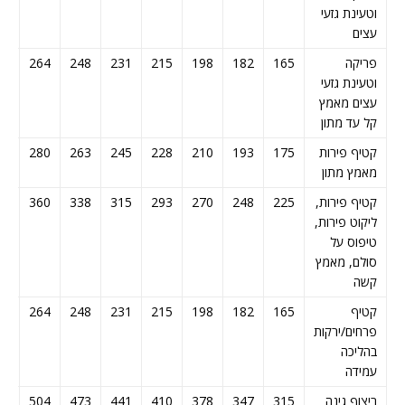
וטעינת גזעי
עצים
פריקה
165
182
198
215
231
248
264
81
וטעינת גזעי
עצים מאמץ
קל עד מתון
קטיף פירות
175
193
210
228
245
263
280
98
מאמץ מתון
קטיף פירות,
225
248
270
293
315
338
360
83
ליקוט פירות,
טיפוס על
סולם, מאמץ
קשה
קטיף
165
182
198
215
231
248
264
81
פרחים/ירקות
בהליכה
עמידה
ריצוף גינה
315
347
378
410
441
473
504
36