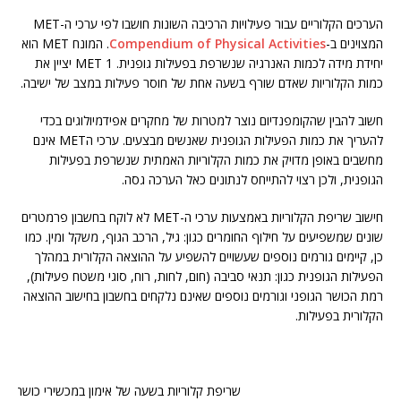
הערכים הקלוריים עבור פעילויות הרכיבה השונות חושבו לפי ערכי ה-MET
המצוינים ב-
Compendium of Physical Activities
. המונח MET הוא
יחידת מידה לכמות האנרגיה שנשרפת בפעילות גופנית. MET 1 יציין את
כמות הקלוריות שאדם שורף בשעה אחת של חוסר פעילות במצב של ישיבה.
חשוב להבין שהקומפנדיום נוצר למטרות של מחקרים אפידמיולוגים בכדי
להעריך את כמות הפעילות הגופנית שאנשים מבצעים. ערכי הMET אינם
מחשבים באופן מדויק את כמות הקלוריות האמתית שנשרפת בפעילות
הגופנית, ולכן רצוי להתייחס לנתונים כאל הערכה גסה.
חישוב שריפת הקלוריות באמצעות ערכי ה-MET לא לוקח בחשבון פרמטרים
שונים שמשפיעים על חילוף החומרים כגון: גיל, הרכב הגוף, משקל ומין. כמו
כן, קיימים גורמים נוספים שעשויים להשפיע על ההוצאה הקלורית במהלך
הפעילות הגופנית כגון: תנאי סביבה (חום, לחות, רוח, סוגי משטח פעילות),
רמת הכושר הגופני וגורמים נוספים שאינם נלקחים בחשבון בחישוב ההוצאה
הקלורית בפעילות.
שריפת קלוריות בשעה של אימון במכשירי כושר שונ