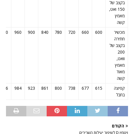
בקצב של
150 ואט,
מאמץ
קשה
מכשיר
600
660
720
780
840
900
960
1020
חתירה
בקצב של
200
וואט,
מאמץ
מאוד
קשה
קפיצה
615
677
738
800
861
923
984
1046
בחבל
הקודם
ויטמין D לשיפור יעילות השרירים