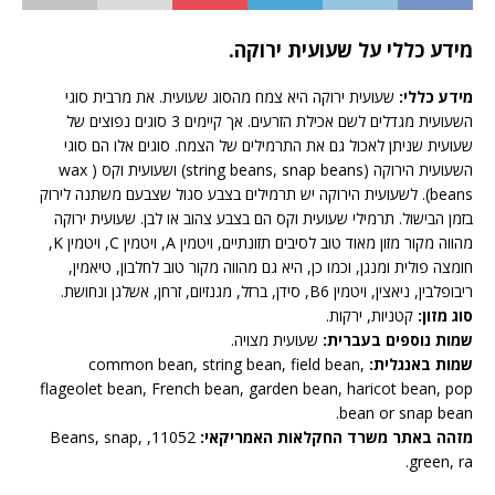
מידע כללי על שעועית ירוקה.
מידע כללי:
שעועית ירוקה היא צמח מהסוג שעועית. את מרבית סוגי
השעועית מגדלים לשם אכילת הזרעים. אך קיימים 3 סוגים נפוצים של
שעועית שניתן לאכול גם את התרמילים של הצמח. סוגים אלו הם סוגי
השעועית הירוקה (string beans, snap beans) ושעועית וקס ( wax
beans). לשעועית הירוקה יש תרמילים בצבע סגול שצבעם משתנה לירוק
בזמן הבישול. תרמילי שעועית וקס הם בצבע צהוב או לבן. שעועית ירוקה
מהווה מקור מזון מאוד טוב לסיבים תזונתיים, ויטמין A, ויטמין C, ויטמין K,
חומצה פולית ומנגן, וכמו כן, היא גם מהווה מקור טוב לחלבון, טיאמין,
ריבופלבין, ניאצין, ויטמין B6, סידן, ברזל, מגנזיום, זרחן, אשלגן ונחושת.
סוג מזון:
קטניות, ירקות.
שמות נוספים בעברית:
שעועית מצויה.
שמות באנגלית:
common bean, string bean, field bean,
flageolet bean, French bean, garden bean, haricot bean, pop
bean or snap bean.
מזהה באתר משרד החקלאות האמריקאי:
11052, Beans, snap,
green, ra.