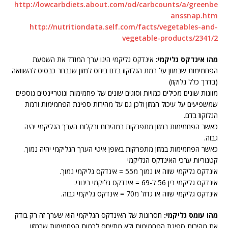
http://lowcarbdiets.about.com/od/carbcounts/a/greenbe
anssnap.htm
http://nutritiondata.self.com/facts/vegetables-and-
vegetable-products/2341/2
מהו אינדקס גליקמי:
אינדקס גליקמי הינו ערך המודד את השפעת
הפחמימות שבמזון על רמת הגלוקוז בדם ביחס למזון שנבחר כבסיס להשוואה
(בדרך כלל גלוקוז)
מזונות שונים מכילים כמויות וסוגים שונים של פחמימות ונוטריינטים נוספים
שמשפיעים על עיכול המזון ולכן גם על מהירות ספיגת הפחמימות ורמת
הגלוקוז בדם.
כאשר הפחמימות במזון מתפרקות במהירות ובקלות הערך הגליקמי יהיה
גבוה.
כאשר הפחמימות במזון מתפרקות באופן איטי הערך הגליקמי יהיה נמוך.
קטגוריות ערכי האינדקס הגליקמי
אינדקס גליקמי שווה או נמוך מ55 = אינדקס גליקמי נמוך.
אינדקס גליקמי בין 56 ל-69 = אינדקס גליקמי בינוני.
אינדקס גליקמי שווה או גדול מ70 = אינדקס גליקמי גבוה.
מהו עומס גליקמי:
חסרונות של האינדקס הגליקמי הוא שערך זה רק בודק
את מהירות ספיגת הפחמימות ולא מתייחס לכמות הפחמימות שבמזון.