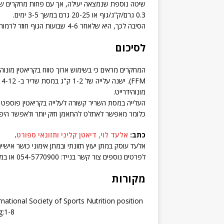
0.3 גרם/ק"ג/גוף או 20-25 גרם במשך 3-5 ימים.
הסיבה לכך, היא שלאחר 4-6 שבועות הגוף חוזר לרמות קריאטין בשריר שהיו לפני תחילת השימוש בתוסף.
לסיכום
M
מונוהידרייט.
העלייה במסת השריר קשורה לעלייה בקריאטין פוספט 
כלומר מאפשר לאתלט להתאמן חזק יותר ולאפשר היפרט
כתב:
אלעד לוי, דיאטן קליני ותזונאי ספורט
.
אלעד עוסק במתן יעוץ תזונתי ובמתן אימוני כושר אישיים
לפרטים נוספים צור קשר בנייד: 054-5770900 או במייל:
מקורות
rnational Society of Sports Nutrition position
:1-8.