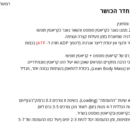
רצועות TRX מקוריות או חי
חדר הכושר
מתיונין.
יה שמיוצרת בזמן פעילות קצרה ועצימה.
ין יכולת לייצר אנרגיה (להפוך ADP חזרה ל-
ATP
) בכמות
 הרבה מחקרים המראים שאכן הוא יעיל הינו קריאטין מונוהידרייט.
קריאטין מונוהידרייט נמצא יעיל בהעלאת מסת גוף כחוש (Lean Body Mass), ביכולת להתאמן בעצימות גבוהה יותר, מגדיל
השיטה היעילה ביותר לשימוש בקריאטין מונוהידרייט היא שיטת "ההעמסה" (Loading). בשיטה זו צורכים 0.3 גרם/ק"ג/גוף/יום
– במידה וצורכים יחד עם הקריאטין פוספט חלבון ו/או פחמימות, זמן ההעמסה יכול להיות 2-3 ימים (יעיל כמו ההעמסה של 5-7