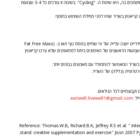
שיטה נוספת שנמצאה יעילה, אך עם פחות מחקרים שתומכים בה, היא שיטת ה- "Cycling". בשיטה זו צורכים כל 3-4 שבועות
המחקרים מראים כי בשימוש ארוך טווח בקריאטין מונוהידרייט ישנה עלייה של פי שתיים במסת גוף ו/או ב- Fat Free Mass)
FF). ישנה עלייה של 1-2 ק"ג במסת שריר ב- 4-12 שבועות הראשונים של האימונים ביחס למתאמנים שלא צרכו קריאטין
בשריר המאפשר להתמודד עם מאמצים גבוהים יותר.
רופיה (גדילה) של השריר.
 וקבוצתיים לכל הגילאים.
.
eatwell.livewell1@gmail.com
Reference: Thomas.W.B, Richard.B.K, Jeffrey R.S et al. " Inte
stand: creatine supplementation and exercise" Jissn 2007 Pg