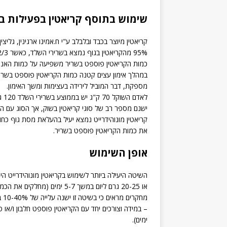
שימוש בתוסף קריאטין בפעילות ב
קריאטין מיוצר בכבד ובלבלב ע"י ח.אמינו ארגינין, גליצין ו
95% מהקריאטין בגוף נמצא בשרירי השלד, כאשר 2/3 ממנו נאגר כקריאטין פוספט והשאר נאגר כקריאטין חופשי.
כמות הקריאטין פוספט בשריר משפיעה על כמות האנרג
במהלך אימון עצים קטנה כמות הקריאטין פוספט בשריר ולגוף א
מספקת, דבר המוביל לירידה בעצימות ומשך האימון.
לאדם השוקל 70 ק"ג יש בממוצע בשרירי השלד 120 גרם של קריאטין פוספט + קריאטין חופשי.
ישנם מספר רב של סוגי קריאטין בשוק, אך הסוג עם הכי
את כמות הקריאטין פוספט בשריר.
אופן השימוש
או 20-25 גרם ליום במשך 5-7 ימים (מחלקים את הכמות הכללית ל-4 מנות ביום). לאחר מכן צורכים 3-5 גרם ליום.
מחקרים מראים כי בשיטה זו ישנה עלייה של 10-40% בקריאטין ובקריאטין פוספט בשריר.
ימים).