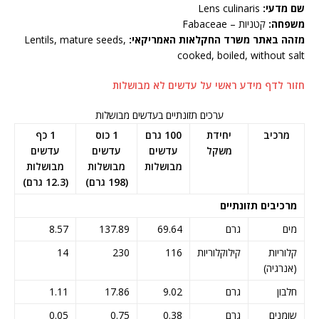
שם מדעי:
Lens culinaris
משפחה:
קטניות – Fabaceae
מזהה באתר משרד החקלאות האמריקאי:
Lentils, mature seeds,
cooked, boiled, without salt
חזור לדף מידע ראשי על עדשים לא מבושלות
ערכים תזונתיים בעדשים מבושלות
מרכיב
יחידת
100 גרם
1 כוס
1 כף
משקל
עדשים
עדשים
עדשים
מבושלות
מבושלות
מבושלות
(198 גרם)
(12.3 גרם)
מרכיבים תזונתיים
מים
גרם
69.64
137.89
8.57
קלוריות
קילוקלוריות
116
230
14
(אנרגיה)
חלבון
גרם
9.02
17.86
1.11
שומנים
גרם
0.38
0.75
0.05