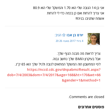
אני בן 14 הגובה שלי הוא 1.70 והמשקל שלי הוא 80.9
אני צריך להרזות ואם כן בכמה כדי לי להרזות
אשמח שתגיבו. בניה!!!
יורם בן אבו
הגיב:
4 ביולי 2017 בשעה 20:26
צריך לראות מה מבנה הגוף שלך.
אבל בעיקרון הBMI שלך נחשב גבוה.
לפי המחשבון הזה המשקל המתאים לגובה ולגיל שלך הוא 65 ק"ג.
https://nccd.cdc.gov/dnpabmi/Result.aspx?
dob=7/4/2003&dom=7/4/2017&age=168&ht=170&wt=66
&gender=1&method=1
Comments are closed.
פוסטים אחרונים