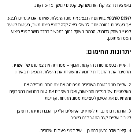
באמצעות ריצה קלה או משחקים קטנים למשך 5-15 דקות.
חימום ספציפי:
בחימום זה נבצע את סוג הפעילות שאותה אנו עומדים לבצע,
אך בעצימות נמוכה יותר. למשל: ריצה קלה לפניי ריצת משך, בעיטות לשער
לפניי משחק כדורגל, הרמת משקל נמוך במכשיר בחדר כושר לפניי ביצוע
הסט המתוכנן.
יתרונות החימום:
1. עלייה בטמפרטורת הרקמות והגוף – מפחיתה את צמיגותו של השריר,
מקטינה את ההתנגדות לתנועה ומשפרת את היעילות המכאנית באימון.
2. עליית טמפרטורת השרירים מפחיתה את צמיגותם ומגדילה את
האלסטיות של הגידים והרצועות, ואלו משפרים את טווח התנועה במפרקים
ומפחיתים את הסיכון לפציעות מסוג מתיחות וקריעות.
3. הזרמת דם מוגברת לשרירים הפועלים וע"י כך הגברת זרימת החמצן
לשריר ועליית קצב המטבוליזם בשריר.
4. קיצור שלב גרעון החמצן – יעיל לפני פעילות אירובית.