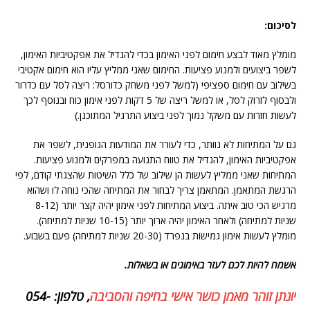
לסיכום:
מומלץ מאוד לבצע חימום לפני האימון בכדי להגדיל את אפקטיביות האימון,
לשפר ביצועים ולמנוע פציעות. החימום שאני ממליץ עליו הוא חימום אקטיבי
בשילוב עם חימום ספציפי (למשל לפני משחק כדורסל: ריצה לסל עם כדרור
ולבסוף לזרוק לסל, או למשל ריצה של 5 דקות לפני אימון כוח ובנוסף לכך
לעשות חזרות עם משקל נמוך לפני ביצוע התרגיל המתוכנן.)
גם על המתיחות לא נוותר, כדי לעורר את המודעות הגופנית, לשפר את
אפקטיביות האימון, להגדיל את טווח התנועה במפרקים ולמנוע פציעות.
המתיחות שאני ממליץ לעשות הן שילוב של כלל השיטות שהצגתי קודם, לפי
הרגשת המתאמן. המתאמן צריך לבחור את המתיחה שהכי נוחה לו ושהוא
מרגיש הכי טוב איתה. ביצוע המתיחות לפני אימון יהיה קצר יותר (8-12
שניות למתיחה) ולאחר האימון יהיה ארוך יותר (10-15 שניות למתיחה).
מומלץ לעשות אימון גמישות בנפרד (20-30 שניות למתיחה) פעם בשבוע.
אשמח להיות לכם לעזר באימונים או בשאלות.
יונתן זוהר מאמן כושר אישי בחיפה והסביבה
, טלפון:
054-