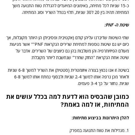
כ-15 שניות לכל מתיחה, באימונים המיועדים להגדלת טווח התנועה משך
המתיחה תהיה בין 20 ל30 שניות, תלוי בגודל השריר וסוג המתיחה.
שיטת ה-
PNF
:
שתי השיטות שדיברנו עליהן קודם (אקטיבית ופסיבית) הן היותר מקובלות, אך
כיום יש גם שיטות נוספות למתיחת שרירים הנקראות PNF"" אשר מגיעות
מעולם הפיזיותרפיה והן משלבות בהן גם כיווצים של השרירים. אדבר על
שיטה אחת הנקראת "החזק שחרר" שנחשבת ליותר מקובלת:
בשיטה זו אנו נכווץ בצורה איזומטרית (סטטית) את השריר למשך 6-8 שניות
ולאחר מכן נרפה אותו למשך 2-4 שניות ולבסוף נמתח אותו למשך 6-8
שניות. נחזור על כך 3-4 פעמים.
כמובן שהבסיס הוא לדעת למה בכלל עושים את
המתיחות, אז למה באמת?
להלן היתרונות בביצוע מתיחות:
1. מגדילות את טווח התנועה במפרק