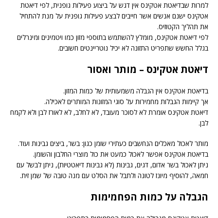
למרות שבדיאטת אטקינס אין דגש על ביצוע פעילות גופנית, לפי דיאטת
אטקינס ישנם אנשים אשר חייבים לבצע פעילות גופנית על מנת להתחיל
את תהליך הקטוזיס.
לפי דיאטת אטקינס, מומלץ להשתמש בתוספי מזון כמו ויטמינים ומינרלים
בגלל החשש שתפריט התזונה לא יכיל נוטריינטים חשובים.
דיאטת אטקינס – מותר ואסור
בדיאטת אטקינס אין הגבלה משמעותית של כמות המזון.
אך קיימות הגבלות מחמירות על סוגי המזונות המותרים לאכילה.
דיאטת אטקינס אומרת לא לסוכר מעובד, לא לחלב, לא לאורז לבן ולא לקמח
לבן.
מותר לאכול מאכלים הנחשבים כעתירי שומן כגון: בשר, ביצים גבינות ועוד.
בדיאטת אטקינס אפשר לאכול כמעט את כול מוצרי החלבון והשומן.
ניתן לאכול בשר אדום, דגים, גבינות (לא גבינות דיאטטיות), ניתן לבשל עם
חמאה, להוסיף מיונז לטונה ולתבל את הסלט עם מנה טובה של שמן זית.
הגבלה על כמות הפחמימות