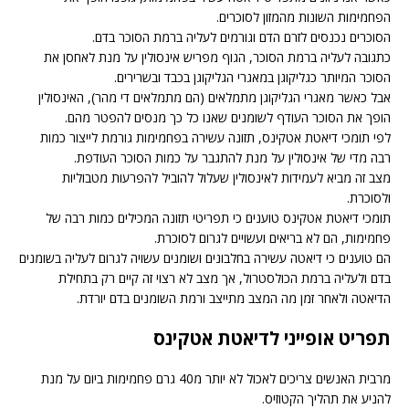
הפחמימות השונות מהמזון לסוכרים.
הסוכרים נכנסים לזרם הדם וגורמים לעליה ברמת הסוכר בדם.
כתגובה לעליה ברמת הסוכר, הגוף מפריש אינסולין על מנת לאחסן את
הסוכר המיותר כגליקוגן במאגרי הגליקוגן בכבד ובשרירים.
אבל כאשר מאגרי הגליקוגן מתמלאים (הם מתמלאים די מהר), האינסולין
הופך את הסוכר העודף לשומנים שאנו כל כך מנסים להפטר מהם.
לפי תומכי דיאטת אטקינס, תזונה עשירה בפחמימות גורמת לייצור כמות
רבה מדי של אינסולין על מנת להתגבר על כמות הסוכר העודפת.
מצב זה מביא לעמידות לאינסולין שעלול להוביל להפרעות מטבוליות
ולסוכרת.
תומכי דיאטת אטקינס טוענים כי תפריטי תזונה המכילים כמות רבה של
פחמימות, הם לא בריאים ועשויים לגרום לסוכרת.
הם טוענים כי דיאטה עשירה בחלבונים ושומנים עשויה לגרום לעליה בשומנים
בדם ולעליה ברמת הכולסטרול, אך מצב לא רצוי זה קיים רק בתחילת
הדיאטה ולאחר זמן מה המצב מתייצב ורמת השומנים בדם יורדת.
תפריט אופייני לדיאטת אטקינס
מרבית האנשים צריכים לאכול לא יותר מ40 גרם פחמימות ביום על מנת
להניע את תהליך הקטוזיס.