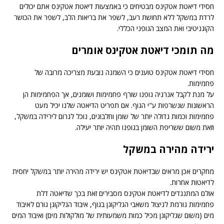
חסידי דיאטת אטקינס מבטיחים כי באמצעות דיאטת אטקינס אתם יכולים
לרדת במשקל ללא תחושת רעב, לשפר את בריאות הלב, לשפר את הכושר
הקוגניטיבי ואת המצב הגופני הכללי.
מה תומכי דיאטת אטקינס אומרים
חסידי דיאטת אטקינס טוענים כי השמנה נובעת מצריכה מרובה של
פחמימות.
על מנת לקבל אנרגיה גופנו שורף פחמימות ושומנים, אך הפחמימות הן
הראשונות שנשרפות ע"י הגוף. אם תפריט הדיאטה שלנו יכיל מעט
פחמימות וכמות גדולה יותר של שומן וחלבונים, נוכל לגרום לירידה במשקל,
וזאת משום ששריפת השומן בגופנו תהיה יותר יעילה.
ירידה מהירה במשקל
מחקרים אכן מראים שבדיאטת אטקינס יש ירידה מהירה יותר במשקל יחסית
לדיאטות אחרות.
אולם המתנגדים לדיאטת אטקינס מסבירים זאת בכך שדיאטה דלת
פחמימות גורמת לניצול משאבי הגליקוגן בגוף, איבוד הגליקוגן גורם לאיבוד
מים (משום שגליקוגן מכיל כמות משמעותית של מולקולות מים) ואיבוד המים