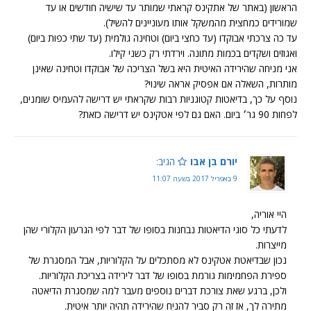
הראשון (באתר של אתקינס קראתי שמותר עד שישיה חודשים או עד
שמורידים כמחצית מהמשקל אותו מעוניינים להשיל).
עד כה צרכתי אבוקדו (עד כחצי ביום) וטחינה גולמית (עד שתי כפות ביום)
ואגוזים ושקדים בכמות מתונה. וירדתי רק כשני קילו.
אני מניחה שהירידה האיטית היא בשל הצריכה של אבוקדו וטחינה שאינן
מותרות, השאלה אם אפסיק אראה שינוי?
נוסף על כך, בדיאטות קטוגניות רבות שקראתי יש דרישה להעמיס שומנים,
לפחות 90 גר׳ ביום. האם גם לפי אטקינס יש דרישה כזאת?
יורם בן אבו
הגיב:
9 באפריל 2017 בשעה 11:07
היי אוריה,
לדעתי כל סוגי הדיאטות נבחנות בסופו של דבר לפי הגרעון הקלורי שהן
מייצרות.
נכון שבדיאטת אטקינס לא מסתכלים על הקלוריות, אבל המסגרת של
ספירת הפחמימות גורמת בסופו של דבר לירידה בצריכת הקלוריות.
ולכן, ברגע שאת צורכת דברים נוספים מעבר למה שמסגרת הדיאטה
מתירה לך, אז זה רק סביר להניח שהירידה תהיה יותר איטית.