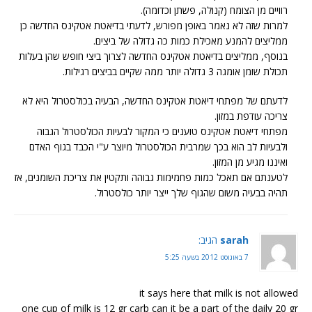
רוויים מן הצומח (קנולה, פשתן וכדומה).
למרות שזה לא נאמר באופן מפורש, לדעתי בדיאטת אטקינס החדשה כן
ממליצים להמנע מאכילת כמות כה גדולה של ביצים.
בנוסף, ממליצים בדיאטת אטקינס החדשה לצרוך ביצי חופש שהן בעלות
תכולת שומן אומגה 3 גדולה יותר ממה שקיים בביצים רגילות.
לדעתם של מפתחי דיאטת אטקינס החדשה, הבעיה בכולסטרול היא לא
צריכה עודפת במזון.
מפתחי דיאטת אטקינס טוענים כי המקור לבעיות הכולסטרול הגבוה
ולבעיות לב הוא בכך שמרבית הכולסטרול מיוצר ע"י הכבד בגוף האדם
ואיננו מגיע מן המזון.
לטענתם אם תאכל כמות פחמימות גבוהה ותקטין את צריכת השומנים, אז
תהיה בבעיה משום שהגוף שלך ייצר יותר כולסטרול.
sarah
הגיב:
7 באוגוסט 2012 בשעה 5:25
it says here that milk is not allowed
one cup of milk is 12 gr carb can it be a part of the daily 20 gr