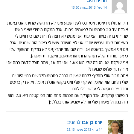
הודיה
הגיב:
14 ביולי 2013 בשעה 13:20
היי, התחלתי דיאטת אטקינס לפני שבוע ואני לא מרגישה שרזיתי. אני באמת
אוכלת עד 20 פחמימיות לפעמים פחות, אבל המקום היחידי שאני ראיתי
שהרזתי בו זה באזור הצלעות ואני ממש לא רוצה להרזות שם כי רואים לי
תעצמות קצת ועכשיו יותר!. אני לא חושבת שיש לי באזור הזה שומנים, אבל
אם אני אמשיך בדיאטה אני ירזה שם עוד יותר?[אני לא בודקת תמשקל שלי
כי אני פוחדת שלא ממש הרזתי ואז אתאכזב ואשבור תדיאטה].
אני שוקלת 62 והגובה שלי הוא 1.68 ואני בת 16, אתה תוכל לדעת כמה אני
ארזה תוך שלוש שבועות?
אתה מכיר אולי תחליף ללחם שאין בו הרבה פחמימות?פשוט בחיי היומיום
שלי הלחם הוא האוכל העיקרי שלי ואני בקושי אוכלת אוכל, אלא רק כריכים
וסנדוויצ'ים וקשה לי עכשיו בלי לחם..
חיפשתי קרקרים, אבל הקרקר עם הכמות פחמימות הכי קטנה היא 2.3 והוא
היה בגוגדל ציפורן שלי וזה לא ישביע אותי בכלל. :[
יורם בן אבו
הגיב:
14 ביולי 2013 בשעה 22:13