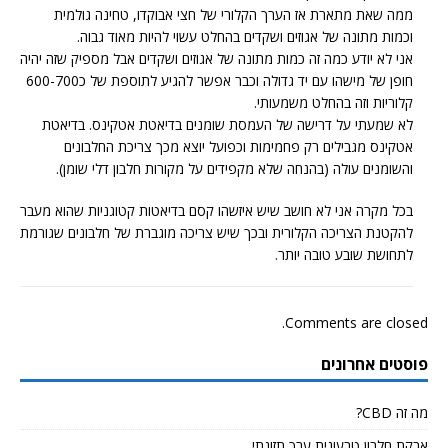
ממה שאת מתארת אז הערך הקלורי של חצי אבוקדו, טחינה גולמית
וכמות מתונה של אגוזים ושקדים בהחלט עשוי להיות מאוד גבוה.
אני לא יודע כמה זה כמות מתונה של אגוזים ושקדים אבל מספיק שזה יהיה
חופן של מישהו עם יד גדולה וכבר אפשר להגיע לתוספת של כ600-700
קלוריות וזה בהחלט משמעותי.
לא שמעתי על דרישה של העמסת שומנים בדיאטת אטקינס. בדיאטת
אטקינס מגבילים רק פחמימות וכפועל יוצא מכך צריכת החלבונים
והשומנים עולה (בהנחה שלא מקפידים על מקורות חלבון דלי שומן).
בכל מקרה אני לא חושב שיש איזשהו קסם בדיאטות קטוגניות שהוא מעבר
להקטנת הצריכה הקלורית ובכך שיש צריכה מוגברת של חלבונים שגורמת
לתחושת שובע טובה יותר.
Comments are closed.
פוסטים אחרונים
מה זה CBD?
אבקת חלבון טבעונית ערך תזונתי