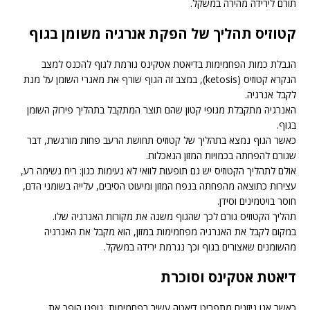
תורם לירידה מהירה במשקל.
קטוזיס תהליך של הפקת אנרגיה משומן בגוף
הגבלת כמות הפחמימות בדיאטת אטקינס גורמת לגוף להכנס למצב
הנקרא קטוזיס (ketosis), במצב זה הגוף שורף את מאגרי השומן על מנת
לקבל אנרגיה.
האנרגיה מתקבלת מגופי קטון שהם תוצר המתקבל בתהליך פירוק השומן
בגוף.
כאשר הגוף נמצא בתהליך של קטוזיס תחושת הרעב פחות מורגשת, דבר
שגורם להפחתה בכמויות המזון הנאכלות.
אולם לתהליך הקטוזיס יש גם תופעות לוואי לא נעימות כגון: ריח נשימה רע,
עצירות כתוצאה מהפחתה בנפח המזון ומיעוט הסיבים, עלייה בשומני הדם,
חוסר בויטמינים וסידן.
תהליך הקטוזיס גורם לכך שהגוף משנה את מקורות האנרגיה שלו.
במקום לקבל את האנרגיה מפחמימות במזון, הוא מקבל את האנרגיה
מהשומנים שאצורים בגוף וכך נגרמת ירידה במשקל.
דיאטת אטקינס וסוכרת
כאשר אנו ניזונים מתפריט דיאטה עשיר בפחמימות, גופנו הופך את