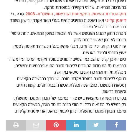
דיאטן קליני הוא מקצוע פארה רפואי ומי שהוכשר כדיאטן עוסק כתזונאי
במערכות הבריאות, שרותי הקהילה ובמוסדות מחקר.
חוק הסדרת העיסוק במקצועות הבריאות, התשס"ח- 2008
קובע, כי
דיאטן קליני
ו/או דיאטנית מחויבים להיות בעלי תואר אקדמי ורישיון משרד
הבריאות בכדי לטפל בציבור.
מטרת החוק למנוע מאנשים אשר לא הוכשרו באופן המתאים, לתת טיפול
תזונתי לא נכון שעשוי לגרום לנזק.
עד לפני חוק זה, יכול כל אדם, מבלי שיהיה בעל הכשרה מתאימה לספק
ייעוץ תזונתי ולטפל באנשים.
כיום דיאטן קליני נחשב כמי שסיים לימודים במוסד אקדמי המוכר ע"י משרד
הבריאות (3 המוסדות המוכרים ללימודי תזונה הם: אוניברסיטת ירושלים,
מכללת תל חי והמרכז האוניברסיטאי באריאל).
בנוסף ללימודי תזונה במוסד אקדמי מוכר, יש צורך בהכשרה מקצועית
(סטאז') הנמשכת כחצי שנה וכוללת הכשרה בבתי חולים, קופות חולים
ולשכות בריאות.
בסיום ההכשרה המקצועית, יש צורך במעבר של מבחן הסמכה ממשלתי.
רק במילוי כל התנאים הללו: לימודי תזונה במוסד מוכר, הכשרה מקצועית
ומעבר מבחן הסמכה ממשלתי, ניתן לעסוק כדיאטן או דיאטנית קלינית.