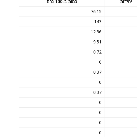
יחידות
כמות ב-100 גרם
76.15
143
12.56
9.51
0.72
0
0.37
0
0.37
0
0
0
0