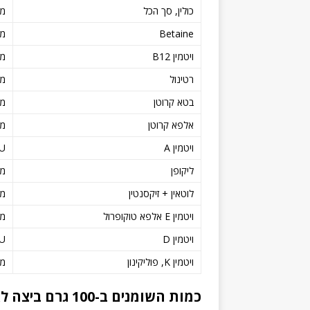
כולין, סך הכל
מי
Betaine
מי
ויטמין B12
מי
רטינול
מי
בטא קרוטן
מי
אלפא קרוטן
מי
ויטמין A
IU
ליקופן
מי
לוטאין + זיקסנטין
מי
ויטמין E אלפא טוקופרול
מי
ויטמין D
IU
ויטמין K, פוליקינון
מי
כמות השומנים ב-100 גרם ביצה לא מבושלת