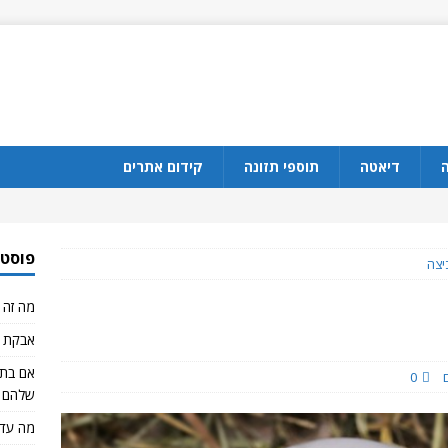
ה
דיאטה
תוספי תזונה
קידום אתרים
פוסטי
יצה
מה זה CBD?
אבקת ח
0
שלהם 
מה עדי