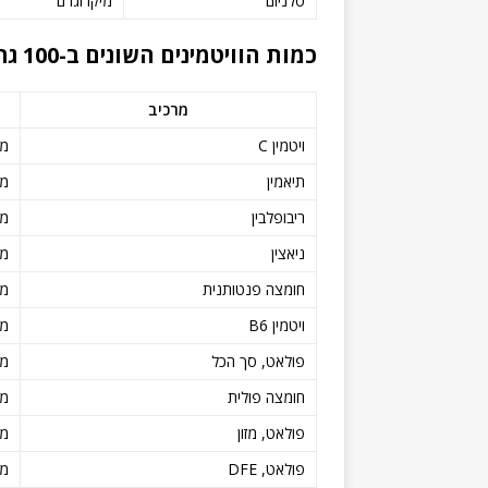
סלניום
מיקרוגרם
כמות הוויטמינים השונים ב-100 גרם ביצה לא מבושלת
מרכיב
ויטמין C
מי
תיאמין
מי
ריבופלבין
מי
ניאצין
מי
חומצה פנטותנית
מי
ויטמין B6
מי
פולאט, סך הכל
מי
חומצה פולית
מי
פולאט, מזון
מי
פולאט, DFE
מי