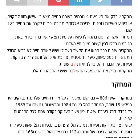
מחקר שבדק את השפעת 4 גורמים באורח החיים מצא כי: עישון,תזונה לקויה,
אי ביצוע פעילות גופנית וצריכת אלכוהול מרובה יכולים לקצר את החיים ב12
שנה.
המחקר אשר פורסם במגזין לרפואה פנימית מצא קשר ברור בין ארבעת
הגורמים הללו לבין קיצור משך חיי האדם.
מחקרים שונים כבר הראו את הקשר השלילי שיש לאורח חיים לא בריא הכולל
התנהגויות כמו: עישון, פעילות גופנית, צריכת אלכוהול ותזונה דלה בירקות
ופירות על הגברת הסיכון למחלות
לב
שונות.
מחקר זה בדק את ההשפעה המשולבת שיש להתנהגויות אלו.
המחקר
במחקר רואיינו 4,886 נבדקים מאנגליה על אורח החיים שלהם. הנבדקים היו
בגילאי 18 ויותר, המחקר החל בשנת 1984 והראיונות נמשכו עד 1985.
כל נבדק דורג בעזרת שיטת ציון אשר העניקה נקודה אחת לכל התנהגות
שלילית.
עישון, צריכת ירקות ופירות נמוכה מ3 פעמים ביום,פחות מ2 שעות פעילות
גופנית בשבוע וצריכה של יותר מ-112 גרם אלכוהול בנשים ו168 גרם