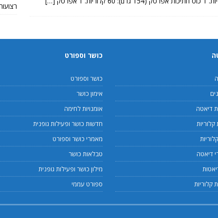
[…]
רצועות TRX מקוריות או חי
ה
כושר וספורט
ה
כושר וספורט
ים
אימון כושר
 דיאטה
אומנויות לחימה
קלוריות
חדשות כושר ופעילות גופנית
לוריות
מאמרי כושר וספורט
 דיאטה
טבלאות כושר
יאטות
מילון כושר ופעילות גופנית
 קלוריות
ספורט עממי