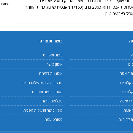
בגודל בינוני שוקל 4 קילו ו-518 גרם. משקל החלק האכיל של פלח
רצועות TRX מקוריות או חי
אבטיח/פרוסת אבטיח הוא כ286 גרם (כ1/16 מאבטיח שלם). כמות החומר
אכיל באבטיח
[…]
ה
כושר וספורט
ה
כושר וספורט
ים
אימון כושר
 דיאטה
אומנויות לחימה
קלוריות
חדשות כושר ופעילות גופנית
לוריות
מאמרי כושר וספורט
 דיאטה
טבלאות כושר
יאטות
מילון כושר ופעילות גופנית
 קלוריות
ספורט עממי