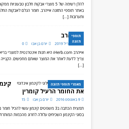
להלן רשימה של 5 מוצרי אבקות חלבון טבע
באתר תוספי התזונה אייהרב. חומר הגלם לאבקות החלבון
ותערובות
[…]
אייהרב
תוספי
תזונה
27 באפריל 2019
יורם בן אבו
0
אייהרב iHerb.com היא חנות אינטרנטית 
צריך לדעת לאתר את המוצר שאתם מחפשים. הקנייה באי
[…]
קינמו
מאמרי תוספי תזונה
את החומר הרעיל קומרין
9 באוגוסט 2016
יורם בן אבו
15
תמצית הכתבה ב3 משפטים קינמון עשוי להכ
בסוגי הקינמון השכיחים עלולה לחרוג מהכמות המותרת