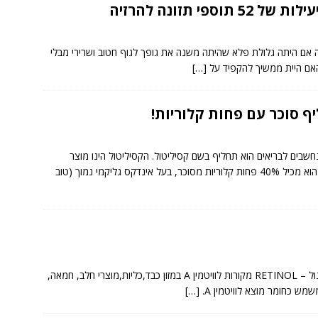
52 תוספי תזונה להרזיה
 אם היתה גלולת פלא שהיתה משנה את גופך לגוף חטוב ושרירי מבלי
אם היית ממשיך להקפיד על
[…]
יף סוכר עם פחות קלוריות!
בים לבריאים הוא תחליף בשם קסיליטול. הקסיליטול הינו מוצר
גליקמי נמוך (טוב
מידע מקיף על ויטמין A שמות הוויטמין ויטמין A – רטינול – RETINOL מקורות לוויטמין A במזון כבד,כליות,מוצרי חלב, חמאה,
שמש כחומר מוצא לוויטמין A.
[…]