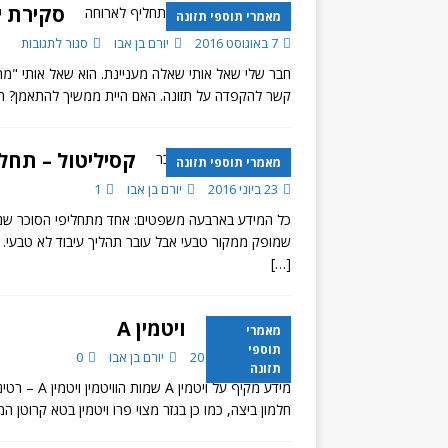
סקירת יעילות של 
מאמרי תוספי תזונה
7 באוגוסט 2016
יורם בן אבו
סגור לתגובות
חבר שלי שאל אותי שאלה מעניינת. הוא שאל אותי "מה
קשר להקפדה על תזונה. האם היית ממשיך להתאמן? ה
קסיליטול – תחל
מאמרי תוספי תזונה
23 ביוני 2016
יורם בן אבו
1
כל המידע בארבעה משפטים: אחד מתחליפי הסוכר שנחש
שמופק ממקור טבעי אבל עובר תהליך עיבוד לא טבעי. הוא מכיל 40% פחות קלוריות מסוכר, בעל אינדקס 
[…]
ויטמין A
מאמרי
תוספי
10 באפריל 2012
יורם בן אבו
0
תזונה
חלמון ביצה, כמו כן בגזר מצוי פרו ויטמין בטא קרוטן המ