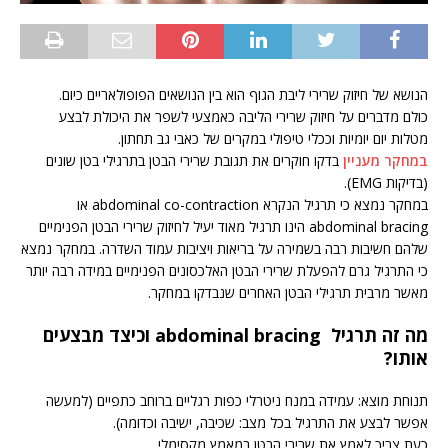
הנושא של חיזוק שרירי ליבת הגוף הוא בין הנושאים הפופולאריים כיום.
כולם מדברים על חיזוק שרירי הליבה כאמצעי לשפר את היכולת לבצע
מטלות יום יומיות וככלי טיפולי במקרים של כאבי גב תחתון.
במחקר מעניין
בדקו חוקרים את תגובת שרירי הבטן בתרגילי בטן שונים
(בדיקות EMG).
במחקר נמצא כי תרגיל הנקרא abdominal co-contraction או
abdominal bracing הינו תרגיל מאוד יעיל לחיזוק שרירי הבטן הפנימיים
שלהם חשיבות רבה בשמירה על בריאות ויציבות עמוד השדרה. במחקר נמצא
כי התרגיל גרם להפעלת שרירי הבטן האלכסונים הפנימיים במידה רבה יותר
מאשר מרבית תרגילי הבטן האחרים שנבדקו במחקר.
מה זה תרגיל abdominal bracing וכיצד מבצעים
אותו?
תנוחת מוצא: עמידה במנח ניטרלי כפות רגליים ברוחב כתפיים (למעשה
אפשר לבצע את התרגיל בכל מצב: שכיבה, ישיבה וכדומה).
כעת צריך לאמץ את שרירי הבטן במאמץ מקסימלי.