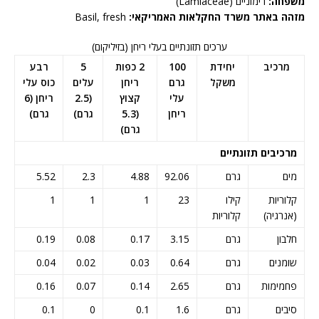
משפחה:
רימוניים (Lamiaceae)
מזהה באתר משרד החקלאות האמריקאי:
Basil, fresh
ערכים תזונתיים בעלי ריחן (בזיליקום)
מרכיב
יחידת
100
2 כפות
5
רבע
משקל
גרם
ריחן
עלים
כוס עלי
עלי
קצוץ
(2.5
ריחן (6
ריחן
(5.3
גרם)
גרם)
גרם)
מרכיבים תזונתיים
מים
גרם
92.06
4.88
2.3
5.52
קלוריות
קילו
23
1
1
1
(אנרגיה)
קלוריות
חלבון
גרם
3.15
0.17
0.08
0.19
שומנים
גרם
0.64
0.03
0.02
0.04
פחמימות
גרם
2.65
0.14
0.07
0.16
סיבים
גרם
1.6
0.1
0
0.1