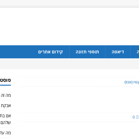
ה
דיאטה
תוספי תזונה
קידום אתרים
פוסטי
שיו (אגוז)
מה זה CBD?
אבקת ח
0
שלהם 
מה עדי