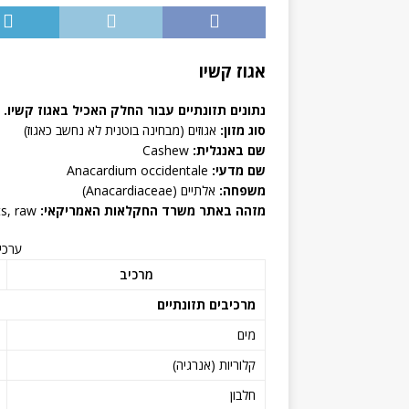
אגוז קשיו
נתונים תזונתיים עבור החלק האכיל באגוז קשיו.
סוג מזון:
אגוזים (מבחינה בוטנית לא נחשב כאגוז)
שם באנגלית:
Cashew
שם מדעי:
Anacardium occidentale
משפחה:
אלתיים (Anacardiaceae)
מזהה באתר משרד החקלאות האמריקאי:
Nuts, cashew nuts, raw
ערכים
מרכיב
מרכיבים תזונתיים
מים
קלוריות (אנרגיה)
חלבון