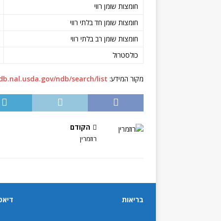
חומצות שומן רווי
חומצות שומן חד בלתי רווי
חומצות שומן רב בלתי רווי
כולסטרול
מקור המידע:
db.nal.usda.gov/ndb/search/list
הקודם
רוזמרין
בריאות
דיאט