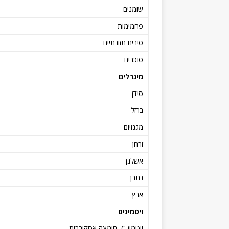
שומנים
פחמימות
סיבים תזונתיים
סוכרים
מינרלים
סידן
ברזל
מגנזיום
זרחן
אשלגן
נתרן
אבץ
ויטמינים
ויטמין C, חומצה אסקורבית