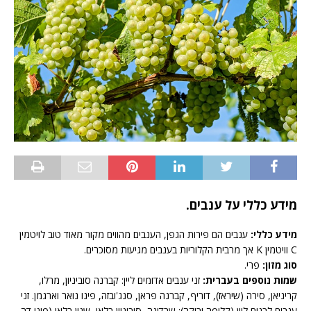
מידע כללי על ענבים.
מידע כללי:
ענבים הם פירות הגפן, הענבים מהווים מקור מאוד טוב לויטמין
C וויטמין K אך מרבית הקלוריות בענבים מגיעות מסוכרים.
סוג מזון:
פרי.
שמות נוספים בעברית:
זני ענבים אדומים ליין: קברנה סוביניון, מרלו,
קריניאן, סירה (שיראז), דוריף, קברנה פראן, סנג'ובזה, פינו נואר וארגמן. זני
ענבים לבנים ליין (קליפה ירוקה): שרדונה, סוביניון בלאן, שנין בלאן (פינו דה