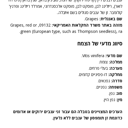
לואר), ריזלינג לבן, מוסקט לבן, מוסקט אלכסנדרוני, אמרלד ריזלינג ופרנץ'
קולומבר. זן של ענבים סגולים בשם איזבלה..
שם באנגלית:
Grapes.
מזהה באתר משרד החקלאות האמריקאי:
09132, Grapes, red or
green (European type, such as Thompson seedless), ra.
סיווג מדעי של הצמח
שם מדעי:
Vitis vinifera.
ממלכה:
צומח.
מערכה:
בעלי פרחים.
מחלקה:
דו-פסיגיים קדומים.
סדרה:
גפנאים.
משפחה:
גפניים.
סוג:
גפן.
מין:
גפן היין.
הערכים המצויינים בטבלה הם עבור זני ענבים ירוקים או אדומים
כדוגמת זן תומפסון של ענבים ללא גלעין.