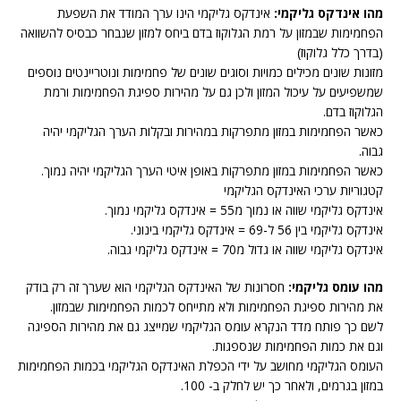
מהו אינדקס גליקמי:
אינדקס גליקמי הינו ערך המודד את השפעת
הפחמימות שבמזון על רמת הגלוקוז בדם ביחס למזון שנבחר כבסיס להשוואה
(בדרך כלל גלוקוז)
מזונות שונים מכילים כמויות וסוגים שונים של פחמימות ונוטריינטים נוספים
שמשפיעים על עיכול המזון ולכן גם על מהירות ספיגת הפחמימות ורמת
הגלוקוז בדם.
כאשר הפחמימות במזון מתפרקות במהירות ובקלות הערך הגליקמי יהיה
גבוה.
כאשר הפחמימות במזון מתפרקות באופן איטי הערך הגליקמי יהיה נמוך.
קטגוריות ערכי האינדקס הגליקמי
אינדקס גליקמי שווה או נמוך מ55 = אינדקס גליקמי נמוך.
אינדקס גליקמי בין 56 ל-69 = אינדקס גליקמי בינוני.
אינדקס גליקמי שווה או גדול מ70 = אינדקס גליקמי גבוה.
מהו עומס גליקמי:
חסרונות של האינדקס הגליקמי הוא שערך זה רק בודק
את מהירות ספיגת הפחמימות ולא מתייחס לכמות הפחמימות שבמזון.
לשם כך פותח מדד הנקרא עומס הגליקמי שמייצג גם את מהירות הספיגה
וגם את כמות הפחמימות שנספגות.
העומס הגליקמי מחושב על ידי הכפלת האינדקס הגליקמי בכמות הפחמימות
במזון בגרמים, ולאחר כך יש לחלק ב- 100.