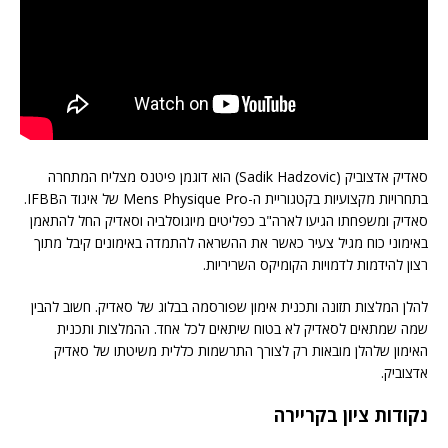
סאדיק אדצוביק (Sadik Hadzovic) הוא דוגמן פיטנס מצליח המתחרה
בתחרויות מקצועיות בקטגוריית ה-Mens Physique Pro של איגוד הIFBB.
סאדיק ומשפחתו הגיעו לארה"ב כפליטים מיוגוסלביה וסאדיק החל להתאמן
באימוני כוח מגיל צעיר כאשר את ההשראה להתמדה באימונים קיבל מתוך
רצון להידמות לדמויות הקומיקס השריריות.
להלן המלצות תזונה ותכנית אימון שפורסמה בבלוג של סאדיק. חשוב להבין
שמה שמתאים לסאדיק לא בטוח שיתאים לכל אחד. ההמלצות ותכנית
האימון שלהלן מובאות רק לצורך התרשמות כללית משיטתו של סאדיק
אדצוביק.
נקודות ציון בקריירה