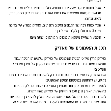
באופן איטי.
אכול מזונות ירוקים שעשירים בחומצה פולית. חומצה פולית מפחיתה את
תחושת העייפות ומשפרת את רמות האנרגיה (מזונות כגון: חסה, תרד,
לפת, וכרוב).
אכול כמות רבה של חלבונים וסיבים תזונתיים. סאדיק ממליץ על צריכה
של כ3 גרם חלבון לק"ג משקל גוף.
הימנע משתיית משקאות מוגזים וממותקים, שתה מים!
תכנית האימונים של סאדיק
סאדיק להלן פירוט תכנית האימונים של סאדיק שלטענתו הניבה עבורו
תוצאות מאוד יפות בבניית שרירים תוך שימוש בעקרון של מינון מינימלי
אפקטיבי.
זאת אומרת, שכאשר הגוף חטוב ורוצים רק להעלות במסת השרירים בצורה
נקייה, יש להתאמן במינימום המינון האפקטיבי.
לטענתו אם הוא מתאמן יותר מהמינון האפקטיבי שמתאים לו, זה פוגם
בהשפעת האימון ולכן תכנית האימון של סאדיק מאוד קצרה.
להלן תכנית האימונים של סאדיק שאותה הוא ממליץ לבעלי גוף חטוב עם
אחוזי שומן חד ספרתיים המעוניינים להעלות במסת השריר בצורה נקיה.