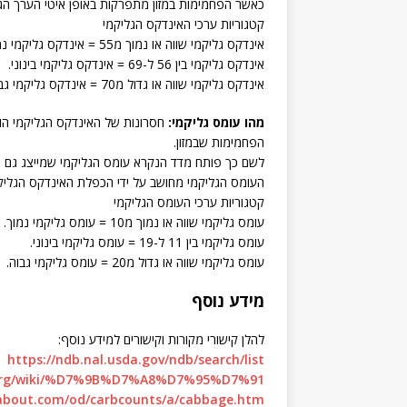
כאשר הפחמימות במזון מתפרקות באופן איטי הערך הגלי
קטגוריות ערכי האינדקס הגליקמי
אינדקס גליקמי שווה או נמוך מ55 = אינדקס גליקמי נמוך.
אינדקס גליקמי בין 56 ל-69 = אינדקס גליקמי בינוני.
אינדקס גליקמי שווה או גדול מ70 = אינדקס גליקמי גבוה.
מהו עומס גליקמי:
חסרונות של האינדקס הגליקמי הו
הפחמימות שבמזון.
לשם כך פותח מדד הנקרא עומס הגליקמי שמייצג גם 
העומס הגליקמי מחושב על ידי הכפלת האינדקס הגליקמי 
קטגוריות ערכי העומס הגליקמי
עומס גליקמי שווה או נמוך מ10 = עומס גליקמי נמוך.
עומס גליקמי בין 11 ל-19 = עומס גליקמי בינוני.
עומס גליקמי שווה או גדול מ20 = עומס גליקמי גבוה.
מידע נוסף
להלן קישורי מקורות וקישורים למידע נוסף:
https://ndb.nal.usda.gov/ndb/search/list
ia.org/wiki/%D7%9B%D7%A8%D7%95%D7%91
.about.com/od/carbcounts/a/cabbage.htm