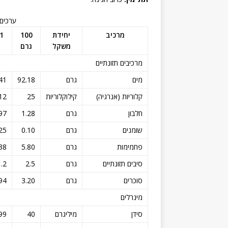
ערכים 
מרכיב
יחידת
100
משקל
גרם
מרכיבים תזונתיים
מים
גרם
92.18
41
קלוריות (אנרגיה)
קילוקלוריות
25
12
חלבון
גרם
1.28
97
שומנים
גרם
0.10
25
פחמימות
גרם
5.80
38
סיבים תזונתיים
גרם
2.5
.2
סוכרים
גרם
3.20
94
מינרלים
סידן
מיליגרם
40
99