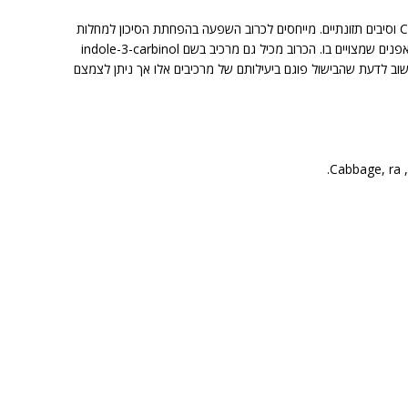
כרוב הוא מקור טוב לבטא קארוטן, ויטמין C וסיבים תזונתיים. מייחסים לכרוב השפעה בהפחתת הסיכון למחלות
סרטן בשל תכולת הגלוקוזינולאטים או מרכיבי הסולפוראפנים שמצויים בו. הכרוב מכיל גם מרכיב בשם indole-3-carbinol
שוב לדעת שהבישול פוגם ביעילותם של מרכיבים אלו אך ניתן לצמצם