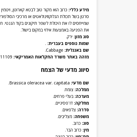
מידע כללי:
שמייחסים לו את היכולת לשפר תיקונים בקוד הגנטי. ח
את הפגיעה באמצעות אידוי במקום בישול.
סוג מזון:
ירק.
שמות נוספים בעברית:
.
שם באנגלית:
Cabbage.
מזהה באתר משרד החקלאות האמריקאי:
11109, Cabbage, ra.
סיווג מדעי של הצמח
שם מדעי:
Brassica oleracea var. capitata.
ממלכה:
צומח.
מערכה:
בעלי פרחים.
מחלקה:
דו־פסיגיים.
סדרה:
צלפאים.
משפחה:
מצליבים.
סוג:
כרוב.
מין:
כרוב הבר.
תת־מין:
כרוב הגינה.