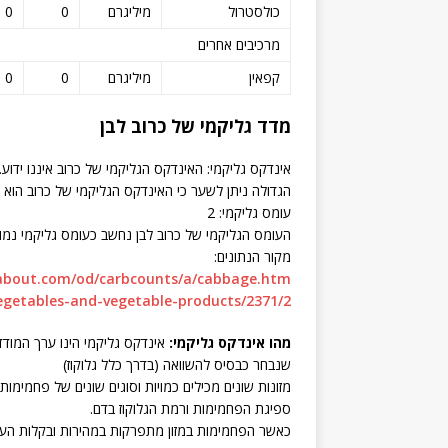
כולסטרול
מיליגרם
0
0
מרכיבים אחרים
קפאין
מיליגרם
0
0
מדד גליקמי של כרוב לבן
אינדקס גליקמי: האינדקס הגליקמי של כרוב איננו ידו
הגדולה ניתן לשער כי האינדקס הגליקמי של כרוב הוא נ
עומס גליקמי: 2
העומס הגליקמי של כרוב לבן נחשב כעומס גליקמי נמוך
מקור הנתונים:
.about.com/od/carbcounts/a/cabbage.htm
vegetables-and-vegetable-products/2371/2
מהו אינדקס גליקמי:
אינדקס גליקמי הינו ערך המוד
שנבחר כבסיס להשוואה (בדרך כלל גלוקוז)
מזונות שונים מכילים כמויות וסוגים שונים של פחמימות 
ספיגת הפחמימות ורמת הגלוקוז בדם.
כאשר הפחמימות במזון מתפרקות במהירות ובקלות הערך