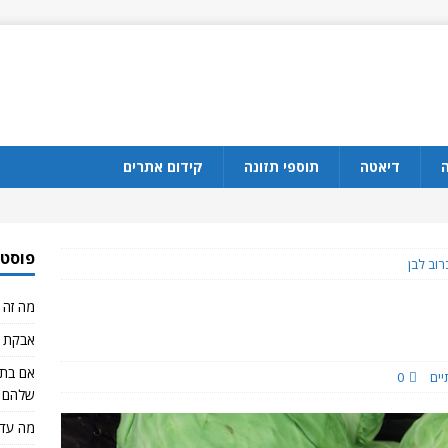
ה
דיאטה
תוספי תזונה
קידום אתרים
פוסטי
רוב לבן
מה זה CBD?
אבקת ח
יים
0
שלהם 
מה עדי