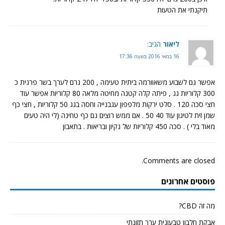
תיקנתי את הטעות
ליאור
הגיב:
16 במאי 2016 בשעה 17:36
אפשר גם לשבוע משאוורמה ביתית טעימה , 200 גרם לערך בשר פרגית כ
300 קלוריות גג , פיתה קלה קטנה מחיטה מלאה 80 קלוריות אפשר עוד
חצי סכה 120 . סלט ירקות מלפפון עגבנייה וחסה בגג 50 קלוריות , חצי כף
שמן זית לטיגון עוד 40 50 . אם ממש רוצים גם כף טחינה (לי היה טעים
מאוד בלי ) . סכה 450 קלוריות של נקיון ובריאות . בתאבון
Comments are closed.
פוסטים אחרונים
מה זה CBD?
אבקת חלבון טבעונית ערך תזונתי