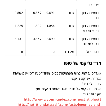
שומנים
חומצות שומן
גרם
0.691
0.857
0.802
רווי
חומצות שומן
גרם
1.056
1.309
1.225
חד בלתי רווי
חומצות שומן
גרם
2.699
3.347
3.131
רב בלתי רווי
כולסטרול
מיליגרם
0
0
0
מדד גליקמי של טופו
אינדקס גליקמי: כמות הפחמימות בטופו מאוד קטנה ולכן אין משמעות
לבדיקת אינדקס גליקמי.
עומס גליקמי: 2
העומס הגליקמי של טופו נחשב כעומס גליקמי נמוך.
מקור הנתונים:
http://www.glycemicindex.com/faqsList.php#8
http://nutritiondata.self.com/facts/legumes-and-