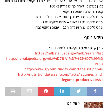
העומס הגליקמי מחושב על ידי הכפלת האינדקס הגליקמי בכמות הפחמימות
במזון בגרמים, ולאחר כך יש לחלק ב- 100.
קטגוריות ערכי העומס הגליקמי
עומס גליקמי שווה או נמוך מ10 = עומס גליקמי נמוך.
עומס גליקמי בין 11 ל-19 = עומס גליקמי בינוני.
עומס גליקמי שווה או גדול מ20 = עומס גליקמי גבוה.
מידע נוסף
להלן קישורי מקורות וקישורים למידע נוסף:
https://ndb.nal.usda.gov/ndb/search/list
http://he.wikipedia.org/wiki/%D7%A1%D7%95%D7%99%D
7%94
http://www.glycemicindex.com/faqsList.php#8
http://nutritiondata.self.com/facts/legumes-and-
legume-products/4468/2
הקודם