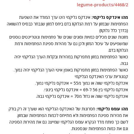
legume-products/4468/2
מהו אינדקס גליקמי:
אינדקס גליקמי הינו ערך המודד את השפעת
הפחמימות שבמזון על רמת הגלוקוז בדם ביחס למזון שנבחר כבסיס להשוואה
(בדרך כלל גלוקוז)
מזונות שונים מכילים כמויות וסוגים שונים של פחמימות ונוטריינטים נוספים
שמשפיעים על עיכול המזון ולכן גם על מהירות ספיגת הפחמימות ורמת
הגלוקוז בדם.
כאשר הפחמימות במזון מתפרקות במהירות ובקלות הערך הגליקמי יהיה
גבוה.
כאשר הפחמימות במזון מתפרקות באופן איטי הערך הגליקמי יהיה נמוך.
קטגוריות ערכי האינדקס הגליקמי
אינדקס גליקמי שווה או נמוך מ55 = אינדקס גליקמי נמוך.
אינדקס גליקמי בין 56 ל-69 = אינדקס גליקמי בינוני.
אינדקס גליקמי שווה או גדול מ70 = אינדקס גליקמי גבוה.
מהו עומס גליקמי:
חסרונות של האינדקס הגליקמי הוא שערך זה רק בודק
את מהירות ספיגת הפחמימות ולא מתייחס לכמות הפחמימות שבמזון.
לשם כך פותח מדד הנקרא עומס הגליקמי שמייצג גם את מהירות הספיגה
וגם את כמות הפחמימות שנספגות.