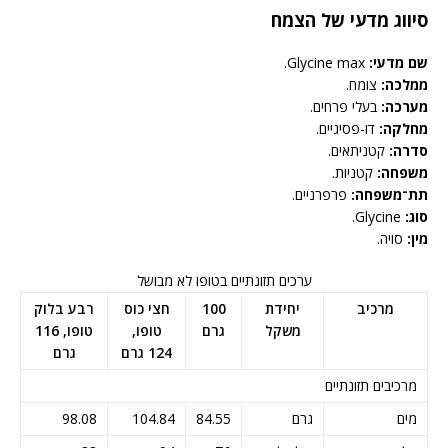
סיווג מדעי של הצמח
שם מדעי:
Glycine max.
ממלכה:
צומח.
מערכה:
בעלי פרחים.
מחלקה:
דו-פסיגיים.
סדרה:
קטניתאים.
משפחה:
קטניות.
תת־משפחה:
פרפרניים.
סוג:
Glycine.
מין:
סויה.
ערכים תזונתיים בטופו לא מבושל
מרכיב
יחידת
100
חצי כוס
רבע בלוק
משקל
גרם
טופו,
טופו, 116
124 גרם
גרם
מרכיבים תזונתיים
מים
גרם
84.55
104.84
98.08