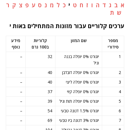
א
ב
ג
ד
ה
ו
ז
ח
ט
י
כ
ל
מ
נ
ס
ע
פ
צ
ק
ר
ש
ת
ערכים קלוריים עבור מזונות המתחילים באות י
מספר
שם המזון
קלוריות
מידע
סידורי
ב100 גרם
נוסף
1
יוגורט 0% יופלה בננה
32
–
וניל
2
יוגורט 0% יופלה דובדבן
40
–
3
יוגורט 0% יופלה ליצי
40
–
4
יוגורט 0% יופלה קיוי
37
–
5
יוגורט 0% יופלה תות וניל
39
–
6
יוגורט 1.5% דנונה טבעי
54
–
7
יוגורט 3% דנונה ביו טבעי
69
–
8
יוגורט 3% דנונה גרנולה
104
–