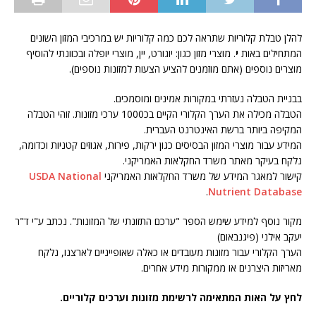
להלן טבלת קלוריות שתראה לכם כמה קלוריות יש במרכיבי המזון השונים
המתחילים באות
י
. מוצרי מזון כגון: יוגורט, יין, מוצרי יופלה ובכוונתי להוסיף
מוצרים נוספים (אתם מוזמנים להציע הצעות למזונות נוספים).
בבניית הטבלה נעזרתי במקורות אמינים ומוסמכים.
הטבלה מכילה את הערך הקלורי הקיים בכ1000 ערכי מזונות. זוהי הטבלה
המקיפה ביותר ברשת האינטרנט העברית.
המידע עבור מוצרי המזון הבסיסים כגון ירקות, פירות, אגוזים קטניות וכדומה,
נלקח בעיקר מאתר משרד החקלאות האמריקני.
קישור למאגר המידע של משרד החקלאות האמריקני
USDA National
.
Nutrient Database
מקור נוסף למידע שימש הספר "ערכם התזונתי של המזונות". נכתב ע"י ד"ר
יעקב אילני (פיגנבאום)
הערך הקלורי עבור מזונות מעובדים או כאלה שאופייניים לארצנו, נלקח
מאריזות היצרנים או ממקורות מידע אחרים.
לחץ על האות המתאימה לרשימת מזונות וערכים קלוריים.