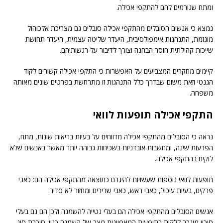
ומתח שגורמים להם להתקפי אכילה.
נמצא כי אנשים הסובלים מהתקפי אכילה סובלים גם מצריכת אלכוהול
מוגזמת, התנהגות אימפולסיבית, היעדר שליטה עצמית, היעדר תחושת
שייכות קהילתית חוסר הבחנה וצורך לדיבור על רגשותיהם.
קיימים מחקרים המצביעים על האפשרות כי התקפי אכילה קשורים לקוד
הגנטי וזאת משום שבדרך כלל התנהגות זו מתרחשת בפרטים שונים מאותה
משפחה.
התקפי אכילה תופעות לוואי
נראה כי הסובלים מהתקפי אכילה מדווחים על בעיות בריאות שונות, מתח,
הפרעות שינה, ומחשבות אובדניות בשכיחות גבוהה יותר מאשר באנשים שלא
לוקים בהתקפי אכילה.
תופעות לוואי נוספות שעשויות להיגרם כתוצאה מהתקפי אכילה הם: כאבי
פרקים, בעיות עיכול, כאבי ראש, כאבי שרירים ומחזור לא סדיר.
אנשים הסובלים מהתקפי אכילה הם בעלי נטייה להשמנה ולכן הם גם בעלי
סיכון מוגבר ללקות בתופעות המאפיינות מצב של השמנה כגון: סוכרת סוג