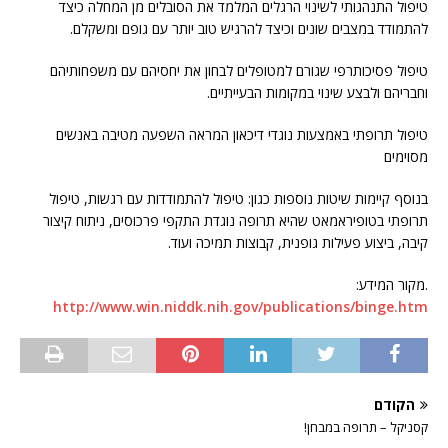
טיפול התנהגותי לשינוי הרגלים המלמד את הסובלים מן המחלה כיצד
להתמודד במצבים שונים וכיצד להרגיש טוב יותר עם גופם ומשקלם.
טיפול פסיכותרפי שגורם למטופלים לבחון את יחסיהם עם משפחותיהם
וחבריהם ולבצע שינוי במקומות הבעייתיים.
טיפול תרופתי באמצעות נוגדי דיכאון המראה השפעה מטיבה באנשים
מסוימים
בנוסף קיימות שיטות נוספות כגון: טיפול להתמודדות עם רגשות, טיפול
תרופתי בטופיראמאט שהיא תרופה נוגדת התקפי פרכוסים, ניתוח קיצור
קיבה, ביצוע פעילות גופנית, קבוצות תמיכה ועוד.
.מקור המידע:
http://www.win.niddk.nih.gov/publications/binge.htm
הקודם
קסניקל – תרופה במבחן!