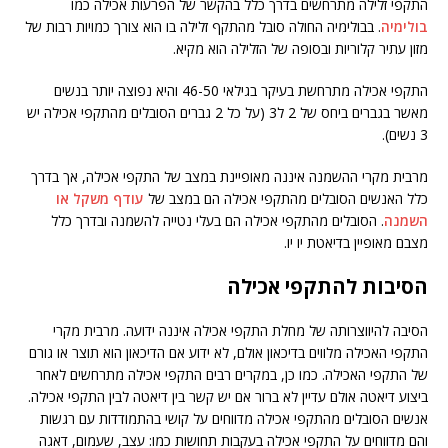
התקפי זלילה מתרחשים בדרך כלל בהקשר של הפרעות אכילה כמו
בולימיה
. בבולימיה החולה סובל מהתקף זלילה בו הוא צורך כמויות רבות של
מזון עתיר קלוריות ובסופה של הזלילה הוא מקיא.
התקפי אכילה מתרחשת בעיקר בגילאי 46-50 והיא נפוצה יותר בנשים
מאשר בגברים ביחס של 2 ל3 (על כל 2 גברים הסובלים מהתקפי אכילה יש
3 נשים).
מרבית מקרי ההשמנה איננה מאופיינת במצב של התקפי אכילה, אך בדרך
כלל האנשים הסובלים מהתקפי אכילה הם במצב של
עודף משקל או
השמנה
. הסובלים מהתקפי אכילה הם בעלי נטייה להשמנה ובדרך כלל
מצבם מאופיין בדיאטת יו יו.
הסיבות להתקפי אכילה
הסיבה להיווצרותה של מחלת התקפי אכילה איננה ידועה. מרבית מקרי
התקפי האכילה מלווים בדיכאון אולם, לא ידוע אם הדיכאון הוא תוצר או גורם
של התקפי האכילה. כמו כן, במקרים רבים התקפי אכילה מתרחשים לאחר
ביצוע דיאטה אולם עדיין לא ברור אם יש קשר בין דיאטה לבין התקפי אכילה.
אנשים הסובלים מהתקפי אכילה מדווחים על קושי בהתמודדות עם רגשות
והם מדווחים על התקפי אכילה בעקבות תחושות כמו: עצב, שעמום, דאגה