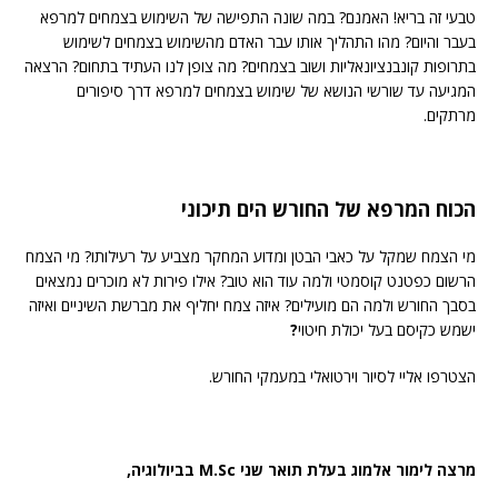
טבעי זה בריא! האמנם? במה שונה התפישה של השימוש בצמחים למרפא
בעבר והיום? מהו התהליך אותו עבר האדם מהשימוש בצמחים לשימוש
בתרופות קונבנציונאליות ושוב בצמחים? מה צופן לנו העתיד בתחום? הרצאה
המגיעה עד שורשי הנושא של שימוש בצמחים למרפא דרך סיפורים
מרתקים.
הכוח המרפא של החורש הים תיכוני
מי הצמח שמקל על כאבי הבטן ומדוע המחקר מצביע על רעילותו? מי הצמח
הרשום כפטנט קוסמטי ולמה עוד הוא טוב? אילו פירות לא מוכרים נמצאים
בסבך החורש ולמה הם מועילים? איזה צמח יחליף את מברשת השיניים ואיזה
ישמש כקיסם בעל יכולת חיטוי
?
הצטרפו אליי לסיור וירטואלי במעמקי החורש.
מרצה לימור אלמוג בעלת תואר שני
c
M.S
בביולוגיה,