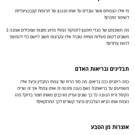
מי אילו הצמחים אשר עובדים על אותו מנגנון של תרופות קונבנציונליות
לשיפור הזיכרון?
מה חשיבותם של נוגדי חימצון לתפקוד המח? מדוע מזונות שמכילים אומגה 3
חשובים לקיום פעילות מוחית טובה? אילו עקרונות חשוב ליישם כדי להמשיך
להיות צלולים?
תבלינים ובריאות האדם
כמה ריחניים ככה בריאים. מה סוד הריח של צמחי התבלין וכיצד אילו
משפיעים על בריאותנו? האם נענה ומנטה זה אותו צמח? איך זה שריח
הקימל וריח הנענה כל כך שונים ועדיין מורכבים מאותו חומר בדיוק? מהו
הצמח אותו הביאו הצלבנים וכיצד קשורים לכך המרוקאים?
אוצרות מן הטבע