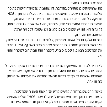
המרכיבים השונים במוצר.
מה שהמשווקים כן מתארים בהרחבה, זה שהאצות שלכאורה קיימות בתוסף
שלהם, הן בעלות השפעה הומיאופתית המדמה את פעילות הורמון ה-HCG.
מבדיקה של מוצר דיאטת HCG הנמכר בארץ מצאתי כי אחד המשווקים
מצהיר כי מרכיבי המוצר הם: מים, אלכוהול, מיצוי של אצות אונדריה חומות,
למינריה והאי זאו. יש שמוסיפים גם סלניום ויש שימכרו לכם את ערכת
הדיאטה עם תה ירוק.
בשירות הלקוחות של האתר prodiet (שלמיטב הבנתי מנוהל ע"י בועז שוורץ
וד"ר ראול רודריגז) נאמר לי כי התרסיס שהם מוכרים בשם ProHcg+ מכיל
את המרכיבים הבאים: ג'ינסנג סיבירי, ג'ימנמה ואת אצות הים למינריה והאי
זאו.
לא נראה לכם מוזר שמשווקים שונים מוכרים מוצרים שונים ובאופן מפתיע כל
המוצרים אמורים לחקות את פעולת הורמון ה-HCG? אני מקווה שאתם לא
מאמינים שבאמת כל כך קל לרקוח תכשיר שמדמה את פעילותו של הורמון
כזה או אחר.
כאשר מחפשים במקורות מדעיים מידע על האצות השונות שמרכיבות
לכאורה את התוסף שבו משתמשים לביצוע "דיאטת HCG" מגלים שהמידע
הקיים הוא מצומצם ואיננו מספק בכדי לקבוע באופן חד משמעי שצריכת