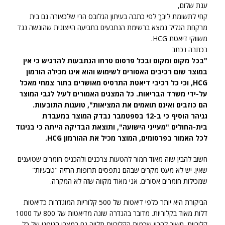
ענת שלום,
קחי לתשומת ליבךֱ לפי כתבה בעיתון הגלובס הרי שלכאורה גם בית
מרקחת הגליל נמצא ברשימת הנתבעים בתביעה הייצוגית שהוגשה נגד
משווקי דיאטת HCG.
בכתבה נכתב
"בכל מקום ומקום ובכל פרסום טרחו הנתבעות להדגיש כי אין
במוצר שום רכיבים האסורים לשימוש והוא אינו מכילה הורמון
HCG, וכי כל רכיבי דיאטת התרסיס מאושרים בתור צמחי מאכל
על-ידי משרד הבריאות. כל המצגים האמורים לעיל לגבי המוצר
הם כוזבים ואינם תואמים את המציאות", טוענות התובעות.
גניהר הוסיף כי ב-12 בספטמבר נבדק המוצר במעבדת
בית-החולים "מעייני הישועה", ותוצאת הבדיקה הייתה כי בניגוד
לכל האמור בפרסומים, המוצר מכיל את ההורמון HCG.
חשוב להבין שזה מאוד חמור להטעות צרכנים ולהכניס חומרים שטוענים
שאין. יש לא מעט מקרים שבהם נתפסים תרופות הרזיה "טבעיות"
שמכילות חומרים אסורים. אני מאוד מקווה שזה לא המקרה.
הביקורת היא יותר כלפי דיאטות של 500 קלוריות המוגדרות כדיאטות
דלות מאוד בקלוריות. מדובר בהגדרה שונה מדיאטות של 800 עד 1000
קלוריות. חשוב להבין שכמות הקלוריות תלויה גם במצבו הגופני של כל