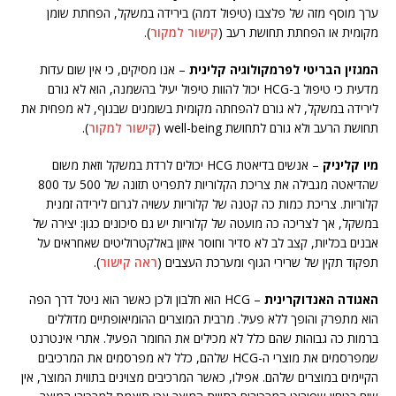
ערך מוסף מזה של פלצבו (טיפול דמה) בירידה במשקל, הפחתת שומן
מקומית או הפחתת תחושת רעב (
קישור למקור
).
המגזין הבריטי לפרמקולוגיה קלינית
– אנו מסיקים, כי אין שום עדות
מדעית כי טיפול ב-HCG יכול להוות טיפול יעיל בהשמנה, הוא לא גורם
לירידה במשקל, לא גורם להפחתה מקומית בשומנים שבגוף, לא מפחית את
תחושת הרעב ולא גורם לתחושת well-being (
קישור למקור
).
מיו קליניק
– אנשים בדיאטת HCG יכולים לרדת במשקל וזאת משום
שהדיאטה מגבילה את צריכת הקלוריות לתפריט תזונה של 500 עד 800
קלוריות. צריכת כמות כה קטנה של קלוריות עשויה לגרום לירידה זמנית
במשקל, אך לצריכה כה מועטה של קלוריות יש גם סיכונים כגון: יצירה של
אבנים בכליות, קצב לב לא סדיר וחוסר איזון באלקטרוליטים שאחראים על
תפקוד תקין של שרירי הגוף ומערכת העצבים (
ראה קישור
).
האגודה האנדוקרינית
– HCG הוא חלבון ולכן כאשר הוא ניטל דרך הפה
הוא מתפרק והופך ללא פעיל. מרבית המוצרים ההומיאופתיים מדוללים
ברמות כה גבוהות שהם כלל לא מכילים את החומר הפעיל. אתרי אינטרנט
שמפרסמים את מוצרי ה-HCG שלהם, כלל לא מפרסמים את המרכיבים
הקיימים במוצרים שלהם. אפילו, כאשר המרכיבים מצוינים בתווית המוצר, אין