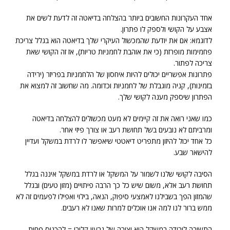
אחד העקרונות החשובים ביותר בהצלחה בדיאטה זה לדעת לשים את
אצבע על הקושי ולספק לו פתרון.
לדוגמא: אם את יודעת שהמכשול העיקרי שלך בדיאטה הוא בגלל צריכת
פחמימות מופרזת (כי את אוהבת לחמניות טריות), אז זה הקושי שאת
צריכה לפתור.
פתרונות אפשריים יכולים להיות איחסון של הלחמניות בפריזר (ירידה
בזמינות), קניה מוגבלת של לחמניות וכדומה. מה שחשוב זה למצוא את
הפתרון שיספק מענה לקושי שלך.
כמו שאני רואה את זה קיימים לא מעט מכשולים להצלחה בדיאטה
ומרביתם לא נובעים בשל תחושת רעב או צורך פיזי אחר.
כל אחד יכול להיזון מתפריט דיאטטי שיאפשר לו לרדת במשקל ועדיין
להישאר שבע.
הסיבה לקושי שלנו לשמור על המשקל או לרדת במשקל איננה בגלל
תחושת רעב אלא, משום שיש כל כך הרבה פיתויים (מזון טעים) ובגלל
שהמזון הפך בשבילנו לאמצעי סיפוק, הנאה, בילוי ואפילו לפעמים זה לא
ממש ברור לנו למה אנו אוכלים למרות שאנו לא רעבים.
התשובה לירידה במשקל היא יצירה של גרעון קלורי = להכניס פחות