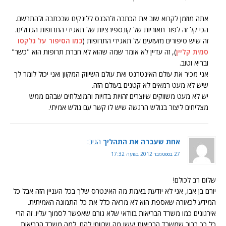
אתה מוזמן לקרוא שוב את הכתבה ולהכנס ללינקים שבכתבה ולהתרשם.
הכי קל זה לפזר תאוריות של קונספירציות של תאגידי התרופות הגדולים.
זה שיש סיפורים מזעזעים על תאגידי התרופות (
כמו הסיפור על גלקסו
סמית קליין
), זה עדיין לא אומר שמה שהוא לא חברת תרופות הוא "כשר"
ובריא וטוב.
אני מכיר את עולם האינטרנט ואת עולם השיווק המקוון ואני יכול לומר לך
שיש לא מעט רמאים לא קטנים בעולם הזה.
יש לא מעט משווקים שיוצרים זהויות בדויות והמוצלחים שבהם ממש
מצליחים ליצור בגולש הרגשה שיש לו קשר עם גולש אמיתי.
אחת שעברה את התהליך
הגיב:
27 בספטמבר 2012 בשעה 17:32
שלום רב לכולם!
יורם בן אבו, אני לא יודעת באמת מה האינטרס שלך בכל העניין הזה אבל כל
המידע לכאורה שאספת הוא לא מראה כלל את כל התמונה האמיתית.
אירגונים כמו משרד הבריאות בוודאי שלא גורם שאפשר לסמוך עליו. זה הרי
כל כך ברור שמשרד הבריאות יעשו מה שרווחי להם. למה משרד הבריאות