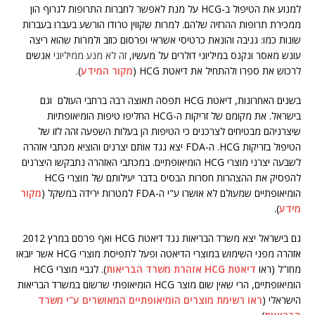
למנוע את הטיפול ב-HCG על מנת לאפשר לחברות התרופות לגרוף הון
ממכירת תרופות ההרזיה שלהם. למרות שקווין טרודו הורשע בעברו בעברות
שונות כמו: גניבה והונאת כרטיסי אשראי ופרסום כוזב ולמרות שהוא ריצה
עונש מאסר ונקנס במיליוני דולרים על מעשיו,
זה לא מנע ממיליוני
אנשים
לרכוש את ספרו ולהתחיל את דיאטת HCG (
מקור המידע
).
בשנים האחרונות, דיאטת HCG תפסה תאוצה רבה ברחבי העולם וגם
בישראל. את מקומם של זריקות ה-HCG החליפו טיפות הומ
י
אופתיות
שיצרניהם מבטיחים לצרכנים כי הטיפות הן בעלות השפעה זהה לזו של
הטיפול בזריקות HCG. ה-FDA יצא נגד אותם יצרנים והוציא מכתבי אזהרה
לשבעה יצרני מוצרי HCG הומיאופתיים. במכתבי האזהרה נתבקשו היצרנים
להפסיק את ההצהרות חסרות הבסיס בדבר יעילותם של מוצרי HCG
הומיאופתיים שמעולם לא אושרו ע"י ה-FDA למטרות ירידה במשקל (
מקור
מידע
).
גם בישראל יצא משרד הבריאות נגד דיאטת HCG ואף פרסם במרץ 2012
אזהרה מפני השימוש במוצרי הדיאטה ופעל לתפיסת מוצרי HCG אשר יובאו
מחו"ל (ראו
דיאטת HCG אזהרת משרד הבריאות
). לגביי מוצרי HCG
הומיאופתיים, הרי שאין שום מוצר HCG הומיאופתי שרשום במשרד הבריאות
הישראלי (
ראו רשימת מוצרים הומיאופתיים המאושרים ע"י משרד