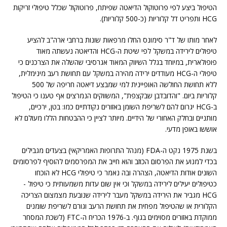
הטיפול ביצע לפי פרוטוקול הדיאטה שפיתח, פרוטוקול שכלל טיפולי זריקות
HCG ותפריט דל קלוריות (כ-500 קלוריות).
לאחר מותו של ד"ר סימונס החלו מרפאות שונות ברחבי ארה"ב להציע
טיפולים לירידה במשקל לפי שיטת ה-HCG והדיאטה נעשתה מאוד
פופולארית, במיוחד בגלל השיווק המאוד אגרסיבי שהשלה את הצרכנים כי
טיפולי ה-HCG מעודדים ירידה מהירה במשקל עם תחושת רעב מינימלית,
ללא תחושת החולשה האופיינית למי שמבצע דיאטה חריפה של 500
קלוריות ביום. "והדובדבן שבקצפת", המשווקים הנמרצים אף טענו כי הטיפול
ב-HCG יגרום להם לשריפת השומן באזורים נקודתיים כמו: בטן, ירכיים,
מותניים ובחלק האחורי של הידיים. מיותר לציין כי ההבטחות הללו מעולם לא
אוששו באופן מדעי.
בשנת 1975 נקט ה-FDA (מנהל התרופות האמריקאי) בצעדים מגבילים
בכדי למנוע את הפרסום הכוזב והוא חייב את המפרסמים להוסיף לפרסומים
השונים אודות הדיאטה, הצהרה ובה נאמר כי טיפולי HCG לא הוכחו
כטיפולים יעילים לירידה במשקל וכי אין שום עדות משמעותית כי טיפול -
HCG מגביר את הירידה במשקל מעבר לירידה שנובעת מצמצום הצריכה
הקלורית או שהטיפול מפחית את תחושת הרעב וגורם לשריפת שומנים
ממוקדת באזורים מסוימים בגוף. ב-1976 הכריח ה-FTC (לשכת המסחר