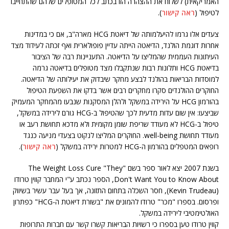
האמריקאית) לשלוח את ההצהרה הזו בכתב לכל המטופלים שלהם שהתחייבו
לטיפול (
ראה קישור
).
צעדים אלו גרמו להיעלמותה של דיאטת HCG מארה"ב, אם כי במדינות
אחרות דוגמת הולנד, הדיאטה הייתה עדיין פופולארית ואף זכתה לעידוד מצד
העיתונות העממית שהמליצו על הדיאטה. התעניינות רבה של הציבור
בדיאטת HCG ותלונות רבות שנתקבלו מצד מטופלים בדיאטה גרמה
למוסדות הבריאות בהולנד לבצע מחקר שיבדוק את יעילותה של הדיאטה.
החוקרים ההולנדים סקרו מחקרים רבים אשר בדקו את השפעת הטיפול
בהורמון HCG על הירידה במשקל ולהלן המסקנות שנבעו מהמחקר המעמיק
שביצעו: אין שום עדות מדעית לכך שהטיפול ב-HCG גורם לירידה במשקל,
טיפול ב-HCG לא מעודד שריפת שומן מקומית ולא מדכא תחושת רעב או
מעודד תחושת well-being. החוקרים המליצו לנקוט בצעדי מניעה כנגד
רופאים המטפלים בהורמון ה-HCG למטרות ירידה במשקל (
ראה קישור
).
בשנת 2007 יצא לאור ספר בשם The Weight Loss Cure "They"
Don't Want You to Know About, הספר נכתב ע"י המחבר קווין טרודו
(Kevin Trudeau), חסר השכלה בתחום התזונה, אך בעל עבר עשיר בשיווק
ופרסום. בספרו "מכר" טרודו להמונים את "בשורת דיאטת ה-HCG" כפתרון
האולטימטיבי לירידה במשקל.
קווין טרודו טען בספרו כי רשויות הבריאות קשרו קשר עם חברות התרופות