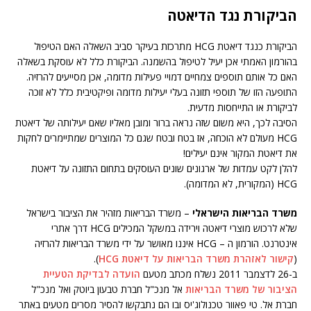
הביקורת נגד הדיאטה
הביקורת כנגד דיאטת HCG מתרכזת בעיקר סביב השאלה האם הטיפול
בהורמון האמתי אכן יעיל לטיפול בהשמנה. הביקורת כלל לא עוסקת בשאלה
האם כל אותם תוספים צמחיים דמויי פעילות מדומה, אכן מסייעים להרזיה.
התופעה הזו של תוספי תזונה בעלי יעילות מדומה ופיקטיבית כלל לא זוכה
לביקורת או התייחסות מדעית.
הסיבה לכך, היא משום שזה נראה ברור ומובן מאליו שאם יעילותה של דיאטת
HCG מעולם לא הוכחה, אז בטח ובטח שגם כל המוצרים שמתיימרים לחקות
את דיאטת המקור אינם יעילים!
להלן לקט עמדות של ארגונים שונים העוסקים בתחום התזונה על דיאטת
HCG (המקורית, לא המדומה).
משרד הבריאות הישראלי
– משרד הבריאות מזהיר את הציבור בישראל
שלא לרכוש מוצרי דיאטה וירידה במשקל המכילים HCG דרך אתרי
אינטרנט. הורמון ה – HCG איננו מאושר על ידי משרד הבריאות להרזיה
(
קישור לאזהרת משרד הבריאות על דיאטת HCG
).
ב-26 לדצמבר 2011 נשלח מכתב מטעם
הועדה לבדיקת הטעיית
הציבור של משרד הבריאות
אל מנכ"ל חברת טבעון ביוטק ואל מנכ"ל
חברת אל. טי פאוור טכנולוג'יס ובו הם נתבקשו להסיר מסרים מטעים באתר