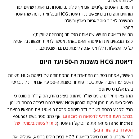
יעילות ממשית.
רופאים, דיאטנים קליניים, אנדוקרינולוגים, מוסדות בריאות רשמיים ועוד
מומחים וגופים רבים יוצאים נגד דיאטת HCG ובכל זאת נדמה שהדיאטה
ממשיכה לצבור פופולאריות בארץ ובעולם.
למה?
מה יש בדיאטה הזו שעושה אותה מצליחה (מבחינה שיווקית)?
כיצד מבצעים את הדיאטה? והאם באמת אפשר לראות תוצאות בדיאטה?
על כל השאלות הללו אני אנסה לענות בכתבה שבפניכם…
דיאטת HCG משנות ה-50 ועד היום
ראשית, אפתח בסקירה המתארת את התפתחותה של דיאטת HCG משנות
ה-50 ועד היום. דיאטת HCG פותחה בשנות ה-50 ע"י אנדוקרינולוג בריטי
בשם אלברט סימונס.
מממצאי מחקרים שונים שד"ר סימונס ביצע בהודו, הסיק ד"ר סימונס כי
טיפול באמצעות מתן זריקות הורמון HCG עשוי לגרום לירידה במסת השומן
מבלי לפגוע במסת השריר. ד"ר סימונס פרסם ב-1954 את ממצאיו במאמר
בכתב העת המדעי לרפואה ה-Lancet
ואף כתב ספר בשם Pounds
and Inches המתאר את פרוטוקול הדיאטה (
ניתן לצפות בעותק של
הספרון בקישור הבא
).
ד"ר אלברט סימונס טיפל בדיאטת HCG בבית חולים ברומא, איטליה ואת