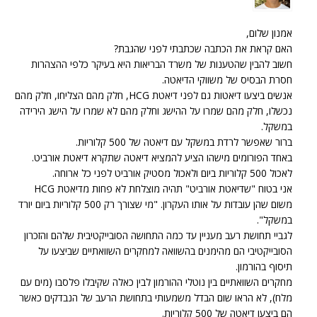
אמנון שלום,
האם קראת את הכתבה שכתבתי לפני שהגבת?
חשוב להבין שהטענות של משרד הבריאות היא בעיקר כלפי ההצהרות
חסרת הבסיס של משווקי הדיאטה.
אנשים ביצעו דיאטות גם לפני דיאטת HCG, חלק מהם הצליחו, חלק מהם
נכשלו, חלק מהם שמרו על ההישג וחלק מהם לא שמרו על הישג הירידה
במשקל.
ברור שאפשר לרדת במשקל עם דיאטה של 500 קלוריות.
באחד הפורומים מישהו הציע להמציא דיאטה שתקרא דיאטת אורביט.
לאכול 500 קלוריות ביום ולאכול מסטיק אורביט לפני כל ארוחה.
אני בטוח "שדיאטת אורביט" תהיה מוצלחת לא פחות מדיאטת HCG
משום שהן עובדות על אותו העקרון. "מי שצורך רק 500 קלוריות ביום יורד
במשקל".
לגביי תחושת רעב מעניין עד כמה התחושה הסובייקטיבית שלהם והזכרון
הסובייקטיבי הם מהימנים בהשוואה למחקרים השוואתיים שביצעו על
תיסוף בהורמון.
מחקרים השוואתיים בין נוטלי ההורמון לבין כאלה שקיבלו פלסבו (מים עם
מלח), לא הראו שום הבדל משמעותי בתחושת הרעב של הנבדקים כאשר
הם ביצעו דיאטה של 500 קלוריות.