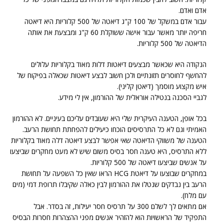
אדם ואדם.
עבור אדם במשקל של 100 ק"ג דיאטה של 500 קלוריות היא דיאטה
חריפה יותר מאשר עבור אישה ששוקלת 60 ק"ג ומבצעת את אותה
הדיאטה של 500 קלוריות.
הנקודה היא שכאשר מבצעים דיאטות דלות מאוד בקלוריות עלולים
להחשף לחוסרים תזונתיים ולכן חשוב לבצע דיאטות שכאלה בפיקוח של
איש מקצוע מוסמך (דיאטן קליני).
לגביי הסכנה בנטילה אוראלית של ההורמון, אין לי מידע.
בכל אופן, הטענה העיקרית שלי היא שעובדים עליכם בעיניים. לא ההורמון
האמיתי וגם לא כל התרסיסים הוכחו כיעילים להפחתת תחושת הרעב.
הטענה של משווקי הדיאטה שאי אפשר לבצע דיאטה דלה מאוד בקלוריות
ללא התרסיס, היא טענה חסר בסיס משום שיש לא מעט מחקרים שביצעו
על אנשים שביצעו דיאטה של 500 קלוריות.
במחקרים שבוצעו על דיאטת HCG הראו שאין כל השפעה על תחושת
הרעב בין נבדקים שנטלו את ההורמון לבין כאלה שקיבלו תרופת דמי (מים
עם מלח).
אם מתאים לך לשלם 300 על תרסיס חסר יעילות, זה בסדר. אבל
התפקיד של הראשויות הוא להזהיר אנשים מפני ההצהרות חסרות הבסיס