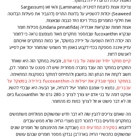
האצות יכולה לגרום לירידה במשקל.
צריכת אצות כדוגמת למינריה (Laminaria) והאי זאו (Sargassum
Seaweed) יכולות להשפיע על בלוטת התריס (להגביר את פעילות הבלוטה
ואת חילוף החומרים) בגלל ריכוז היוד הגבוה שבאצות.
אצות חומות שנקראות אונדריה (Undaria pinnatifida) מכילות חומר
שנקרא fucoxanthin שבמספר מחקרים מאוד מצומצם נראה כי לחומר
הזה יכולה להיות השפעה על ירידה במשקל, אך כמות המחקרים ואיכותם
עדיין איננה מספקת בכדי לקבוע באופן חד משמעי שהחומר יכול אכן לסייע
לאנשים לרזות.
קיים מחקר יחיד שנעשה על בני אדם
, והבעיה במחקר הזה היא שאחד
החוקרים במחקר הזה עובד בחברה מסחרית שיש לה פטנט על החומר. לכן,
חשוב לקחת את הנתון הזה בחשבון ולהתייחס למחקר בספקנות המתאימה.
במחקר נוסף שבדק את יעילות ה-fucoxanthin בירידה במשקל על
עכברים
, נמצא כי אומנם החומר יעיל להרזיה, אך הבעיה היא שבכדי להשיג
אפקט דומה על בני אדם יש צורך לצרוך כ-280 גרם של fucoxanthin ביום.
וזה לא דבר פשוט או זול לצרוך כמות כזו מהחומר.
מה שאתם צריכים להבין שזה לא דבר חדש שמשווקים ממולחים משתמשים
במחקרים מדעיים בכדי למכור לכם מוצרי הרזיה שלא ממש עובדים.
לדוגמא
בסקירה המדעית הזו
(שבדקה את מהימנותם של חומרים שונים
שמשווקים כתכשירי הרזיה בארה"ב) נבדקו מספר חומרים שבהם עושים