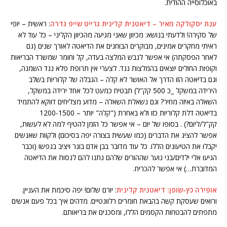
באוכלוסייה ההודית.
ענת יסקולקה מאיר – דיאטנית קלינית גרייט שייפ גדרה
: ראשית – יופי
של סקירה! ולדעתי בנושא: מכיוון שאני מגיעה מהכיוון הקליני – כל עוד לא
ראיתי מחקרים אמינים, מבוקרים הבוחנים את הדיאטה לאורך שנים (גם
לאחר הפסקתה) אי אפשר לגבש המלצה בעדה, קל וחומר שמשרד הבריאות
וקופות החולים יוצאים בהמלצות נגד. לצערי אין תרופת פלא נגד השמנה,
וגם בדיאטה הזו הדרך אל האושר לא קלה – הגבלה של קלוריות בשלב
הירידה במשקל _כ 500 קק"ל) תבטיח כמעט לכל אחד ירידה במשקל,
השאלה באיזה מחיר? וגם נשאלת השאלה – מדוע מצליחים דווקא להתמיד
בדיאטה דלת קלוריות כזו ולא באחרת ("קלה" יותר – 1200-1500
קק"ל/ליום?) . בסופו של יום – אי אפשר כל הזמן להטיף למה לא לעשות,
אפשר להציג את הדברים (כמו שעשית בצורה יפה בסיכום) ולקוות שאנשים
יקבלו את הטיעונים הללו. כל עוד מדובר בבן אדם בוגר ויציב בנפשו (וכבר
הגיעו אלי ילדים/בני נוער שההורים שלהם נתנו להם לנסות את הדיאטה
המדוברת…) אי אפשר להכריח.
אופירה כץ-שופן: דיאטנית קלינית
: יורם שלום! יפה סיכמת את העניין.
ורואים שעסקת קשה בהבאת חומרים רלוונטיים. מדהים איך בכל פעם אנשים
מתפתים להבטחות הקסמים הללו, ומסכנים את בריאותם.