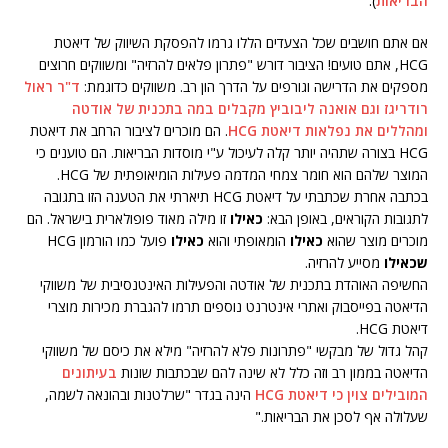
הבריאות
).
אם אתם חושבים שכל הצעדים הללו גרמו להפסקת השיווק של דיאטת
HCG, אתם טועים! הציבור דורש "פתרון פלאים להרזיה" ומשווקים חרוצים
מספקים את הדרישה וגורפים על הדרך הון רב. משווקים כדוגמת:
ד"ר ראול
רודריגז וגם אואנה ליבוביץ מקבלים במה בתכנית של אודטה
ומהללים את נפלאות דיאטת HCG
. הם מוכרים לציבור הרחב את דיאטת
HCG בצורה שתהיה יותר קלה לעיכול ע"י מוסדות הבריאות. הם טוענים כי
המוצר שלהם הוא חומר צמחי המדמה פעילות הומיאופתית של HCG.
בכתבה אחרת שכתבתי על דיאטת HCG תיארתי את הטענה הזו בתגובה
לתגובות הקוראים, באופן הבא:
כאילו
זו מילה מאוד פופולארית בישראל. הם
מוכרים מוצר שהוא
כאילו
הומאופתי והוא
כאילו
פועל כמו הורמון HCG
שכאילו
מסייע להרזיה.
החשיפה האוהדת בתכנית של אודטה והפעילות האינטנסיבית של משווקי
הדיאטה בפייסבוק ואתרי אינטרנט נוספים תרמו להגברת מכירות מוצרי
דיאטת HCG.
קהל גדול של מבקשי "פתרונות פלא להרזיה" מילא את כיסם של משווקי
הדיאטה בממון רב וזה כלל לא שינה להם שבכתבות שונות
בעיתונים
המובילים צוין כי דיאטת HCG
הינה בגדר "שרלטנות ובהונאה לשמה,
שעלולה אף לסכן את הבריאות."