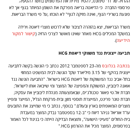
ההרזיה של דר' סימונס, להסיר מידית את הפרסומים בחשד להטעיה.
פרסומי החברה כי הדיאטה בריאה מפרקת את השומן המיותר בגוף אך לא
פוגעת בשרירי הגוף, ואינה מזיקה לגוף" לא הוכחו ,על פי משרד הבריאות.
משרד הבריאות, יצא בהזהרה לציבור שלא לרכוש מוצרי דיאטה וירידה
במשקל המכילים HCG מאחר שאינו מאושר לצרכי הרזיה (
קישור למקור
הידיעה
).
תביעה ייצוגית נגד משווקי דיאטת HCG
בכתבה בגלובס
מה-23 לספטמבר 2012 נכתב כי הוגשה בקשה לתביעה
ייצוגית בהיקף של 3.15 מיליארד שקל הוגשה לבית המשפט המחוזי
בתל-אביב נגד המשווקות של דיאטת HCG בישראל. "התביעה הוגשה נגד
אואנה ליבוביץ, המשווקת והמפיצה של המוצר ומי שייבאה אותו לישראל;
חברת אל.טי פאוור טכנולג'יס, שבאמצעותה מנהלת ליבוביץ את עסקיה;
חברת טונר פרינט, המייצרת תוספי מזון; ובית-מרקחת הגליל, המייצר ומפיץ
מוצרים הומאופתים בארץ ובעולם." בנוסף, נכתב כי מי שמייצג את התובעים
עו"ד אוריאל גניהר דיווח כי "ב-12 בספטמבר נבדק המוצר במעבדת
בית-החולים "מעייני הישועה", ותוצאת הבדיקה הייתה כי בניגוד לכל האמור
בפרסומים, המוצר מכיל את ההורמון HCG."