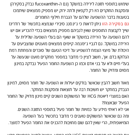
שימוש בתוספי תזונה לירידה במשקל (גם ה-fucoxanthin נבדק בסקירה)
ומסקנות החוקרים היו רק לקפאין ולתה ירוק יש מספיק ממצאים שיתמכו
בטענות בדבר ההשפעה שלהם על הגברת חילוף החומרים.
גם בסקירה הזו
ניתן לראות כי ג'ינסנג סיבירי שנמצא בתכשיר של רודריגז
שייך לקבוצת התוספים שאין לגביהם מספיק ממצאים בכדי להכריע אם יש
להם השפעה על הירידה במשקל או שאף הם בעלי השפעה שלילית על
הירידה במשקל. גם לגביי ג'ימנמה קיימים ממצאים מועטים שמצביעים על
היכולת של מיצוי הצמח להשפיע על דיכוי הטעם של סוכרים והפחתת רמת
הגלוקוז בדם. אך, חשוב לציין כי מדובר במספר מחקרים מועט שנעשה על
בעלי חיים ולא על בני אדם וכמו כן השפעת החומר הפעיל נבדקה במינון
מסוים ומדויק של החומר.
מאוד חשוב להבין שכאשר בודקים יעילות או השפעה של חומר מסוים, למינון
הנבדק במחקר יש חשיבות רבה על תוצאות ומסקנות המחקר.
האם במוצרי דיאטת HCG של המשווקים השונים קיים מינון מדויק של החומר
הפעיל שבאצות?
אני לא ראיתי מידע על כמויות של חומר פעיל בתוספי התזונה השונים.
ומה גם שכאשר המשווקים טוענים כי מדובר בתכשיר בעל השפעה
הומיאופתית, הרי שאין להם שום מחויבות להכניס את החומר הפעיל למוצר.