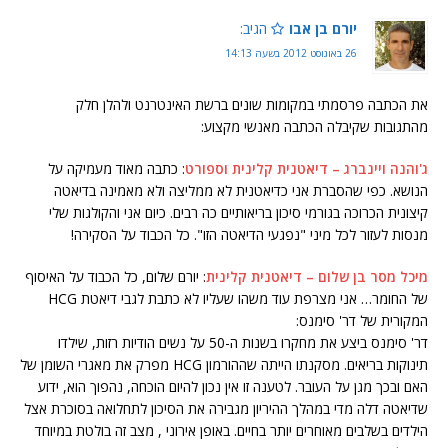
יורם בן אבו
הגיב:
26 באוגוסט 2012 בשעה 14:13
את הכתבה פרסמתי במקומות שונים ברשת האינטרנט ולהלן חלק
מהתגובות שקיבלה הכתבה מאנשי מקצוע:
ג'והנה ויינברג – דיאטנית קלינית וספורט
: כתבה מאוד מעמיקה על
הנושא. כפי שהסברת אני כדיאטנית לא ממליצה ולא מאמינה בדיאטה
קיצונית הכרוכה בגורמי סיכון בריאותיים כה רבים. כיום אני והקולגות שלי
מנסות לעזור לכל מיני "נפגעי הדיאטה הזו". כל הכבוד על הסקירה!
מיכל מסר בן שלום – דיאטנית קלינית
: יורם שלום, כל הכבוד על האיסוף
של החומר… אני מצרפת עוד משהו שעליו לא כתבת לגבי דיאטת HCG
המקורית של דר' סימנס:
דר' סימנס ביצע את מחקרו בשנות ה-50 על נשים הודיות רזות, שילדו
תינוקות בריאים. מסקנתו הייתה שההורמון HCG מפרק את מאגרי השומן של
האם ובכך מגן על העובר. לטענה זו אין נכון להיום הוכחה, נהפוך הוא, ידוע
שדיאטה דלה מדי במהלך ההיריון מגבירה את הסיכון לתחלואה בסוכרת אצל
הילדים בשלבים מאוחרים יותר בחיים. באופן אירוני , מצב זה בולטת במיוחד