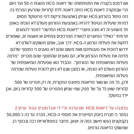
אם לסכם בקצרה את התפתחותה של דיאטה HCG משנות ה-50 ועד היום.
הרי שבמקורה דיאטת HCG היתה דיאטה דלת קלוריות שהרעיון המרכזי בה
היה טיפול בהורמון HCG שניתן באמצעות זריקות לפי פרוטוקול מסוים.
למרות שיעילות הטיפול להרזיה באמצעות ההורמון מעולם לא הוכחה באופן
חד משמעי זה לא מונע מיוצרי "דיאטת HCG החדשה" למכור להמונים
תרסיסי "כאילו" המיוצרים לכאורה ממרכיבים צמחיים או מאצות ים, שאמורים
לחקות את פעילות הורמון ה-HCG. דרך אגב, אותם משווקים לעולם לא
ידרשו להוכיח את טענותיהם וזאת משום שהם לא טוענים כי התוסף שלהם
מדמה את פעילות ההורמון אלא, הם טוענים שהתוסף שהם מוכרים "מדמה
פעילות הומיאופתית של ההורמון". ההבדל הוא שפעילות הומיאופתית של
ההורמון מעולם לא הוכחה, אז כמובן שגם לא ניתן להוכיח פעילות שמדמה
פעילות הומיאופתית.
ולכן, כל מה שנשאר מדיאטת סימונס המקורית, זה רק תפריט של 500
קלוריות שאין כל צל של ספק שמי שניזון מתפריט של 500 קלוריות ביום, אכן
יירד במשקל.
בכתבה על דיאטת HCG שנערכה ע"י לי אברמוביץ עבור ערוץ 2
נמסר כי חברת ביוטק המייצרת את תוספי ה-HCG, מכרה עד כה כ-50,000
בקבוקונים (עשו חישוב כמה זה יוצא), מדובר בפופולאריות רבה ובכסף רב
שמשווקי הדיאטה גורפים.