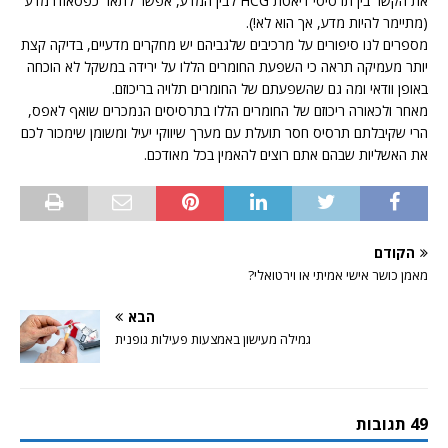
את הקשר בין תרסיסי דיאטת HCG לבין המדע, אפשר לתאר כפסאודו מדע
(מתיימר להיות מדע, אך הוא לא!).
מספרים לנו סיפורים על מרכיבים שלגביהם יש מחקרים מדעיים, בדיקה קצת
יותר מעמיקה תראה כי השפעת החומרים הללו על ירידה במשקל לא הוכחה
באופן וודאי ומה גם שהשפעתם של החומרים תלויה בריכוזם.
מאחר ולכאורה ריכוזם של החומרים הללו בתרסיסים הנמכרים שואף לאפס,
הרי שקיבלתם תרסיס חסר תועלת עם מערך שיווקי יעיל ומשומן שימכור לכם
את האשליות שבהם אתם רוצים להאמין בכל מאודכם.
הקודם
מאמן כושר אישי אמיתי או וירטואלי?
הבא
גמילה מעישון באמצעות פעילות גופנית
49 תגובות