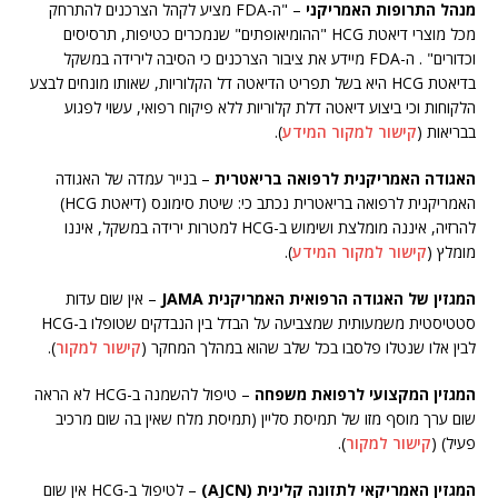
מנהל התרופות האמריקני
– "ה-FDA מציע לקהל הצרכנים להתרחק
מכל מוצרי דיאטת HCG "ההומיאופתים" שנמכרים כטיפות, תרסיסים
וכדורים" . ה-FDA מיידע את ציבור הצרכנים כי הסיבה לירידה במשקל
בדיאטת HCG היא בשל תפריט הדיאטה דל הקלוריות, שאותו מונחים לבצע
הלקוחות וכי ביצוע דיאטה דלת קלוריות ללא פיקוח רפואי, עשוי לפגוע
בבריאות (
קישור למקור המידע
).
האגודה האמריקנית לרפואה בריאטרית
– בנייר עמדה של האגודה
האמריקנית לרפואה בריאטרית נכתב כי: שיטת סימונס (דיאטת HCG)
להרזיה, איננה מומלצת ושימוש ב-HCG למטרות ירידה במשקל, איננו
מומלץ (
קישור למקור המידע
).
המגזין של האגודה הרפואית האמריקנית JAMA
– אין שום עדות
סטטיסטית משמעותית שמצביעה על הבדל בין הנבדקים שטופלו ב-HCG
לבין אלו שנטלו פלסבו בכל שלב שהוא במהלך המחקר (
קישור למקור
).
המגזין המקצועי לרפואת משפחה
– טיפול להשמנה ב-HCG לא הראה
שום ערך מוסף מזו של תמיסת סליין (תמיסת מלח שאין בה שום מרכיב
פעיל) (
קישור למקור
).
המגזין האמריקאי לתזונה קלינית (AJCN)
– לטיפול ב-HCG אין שום