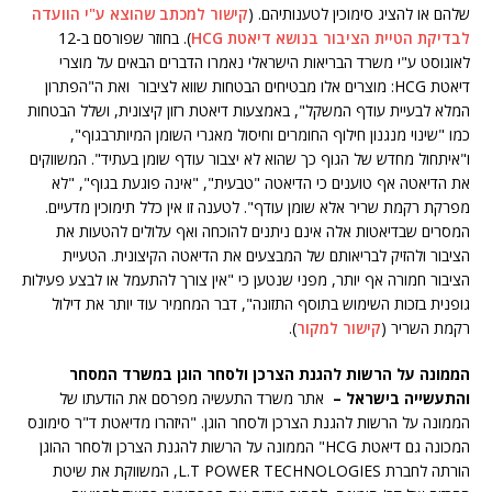
שלהם או להציג סימוכין לטענותיהם. (
קישור למכתב שהוצא ע"י הוועדה
לבדיקת הטיית הציבור בנושא דיאטת HCG
). בחוזר שפורסם ב-12
לאוגוסט ע"י משרד הבריאות הישראלי נאמרו הדברים הבאים על מוצרי
דיאטת HCG: מוצרים אלו מבטיחים הבטחות שווא לציבור ואת ה"הפתרון
המלא לבעיית עודף המשקל", באמצעות דיאטת רזון קיצונית, ושלל הבטחות
כמו "שינוי מנגנון חילוף החומרים וחיסול מאגרי השומן המיותרבגוף",
ו"איתחול מחדש של הגוף כך שהוא לא יצבור עודף שומן בעתיד". המשווקים
את הדיאטה אף טוענים כי הדיאטה "טבעית", "אינה פוגעת בגוף", "לא
מפרקת רקמת שריר אלא שומן עודף". לטענה זו אין כלל תימוכין מדעיים.
המסרים שבדיאטות אלה אינם ניתנים להוכחה ואף עלולים להטעות את
הציבור ולהזיק לבריאותם של המבצעים את הדיאטה הקיצונית. הטעיית
הציבור חמורה אף יותר, מפני שנטען כי "אין צורך להתעמל או לבצע פעילות
גופנית בזכות השימוש בתוסף התזונה", דבר המחמיר עוד יותר את דילול
רקמת השריר (
קישור למקור
).
הממונה על הרשות להגנת הצרכן ולסחר הוגן במשרד המסחר
והתעשייה בישראל –
אתר משרד התעשיה מפרסם את הודעתו של
הממונה על הרשות להגנת הצרכן ולסחר הוגן. "היזהרו מדיאטת ד"ר סימונס
המכונה גם דיאטת HCG" הממונה על הרשות להגנת הצרכן ולסחר ההוגן
הורתה לחברת L.T POWER TECHNOLOGIES, המשווקת את שיטת