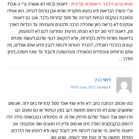
חגית גרוס זילבר-דיאטנית קלינית
: דיאטת HCG לא אושרה ע"י ה-FDA
וע"י משרד הבריאות ולא נמצא מחקרית שהיא אכן גורמת להרזיה. היא אפילו
מסוכנת בעקבות הנחיות לצריכה של 500 קלוריות בלבד. אגב גם דיאטת
אטקינס לא בריאה כיוון שמכילה הרבה חלבונים ומעמיסה על הכליות לאורך
זמן, דיאטה לפי סוג דם לא הוכחה מדעית. ממליצה לכם לא להתעסק
בדיאטות מוזרות ודלות בקלוריות, אלא להקשיב לגוף שלכם,לעשות שינויים
קטנים בהרגלי האכילה, להגדיר מטרות ולנסות להבין מדוע אתם אוכלים, מה
אתם מרוויחים ומפסידים מהאכילה ומההשמנה ולעבוד על שינוי חשיבה,דמיון
מודרך…
רועי
הגיב:
8 בספטמבר 2012 בשעה 19:05
כמו שכותב הכתבה כתב: לא פלא שמי אוכל 500 קלוריות ביום ירזה. ואנשים
שחושבים שהם לא מרגישים תחושת רעב בזמן הטיפול אז הם טועים. הם
מרגישים אבל השכל שלהם מדחיק את זה. זה פסיכולוגי נטו.באותה מידה יכלו
להשים בבקבוקונים האלה מים ואנשים עדיין היו טוענים שזה אפקטיבי. אין
דיאטת פלאים. מי שרוצה להרזות חייב לעבוד קשה ולא לחפש את הדרכים
הקלות. תחשבו על זה קצת יותר לעומק. שבוע טוב