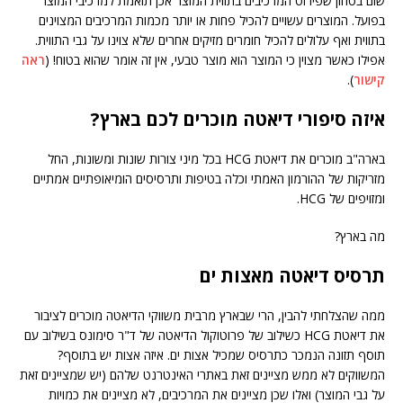
שום בטחון שפירוט המרכיבים בתווית המוצר אכן תואמת למרכיבי המוצר
בפועל. המוצרים עשויים להכיל פחות או יותר מכמות המרכיבים המצוינים
בתווית ואף עלולים להכיל חומרים מזיקים אחרים שלא צוינו על גבי התווית.
אפילו כאשר מצוין כי המוצר הוא מוצר טבעי, אין זה אומר שהוא בטוח! (
ראה
קישור
).
איזה סיפורי דיאטה מוכרים לכם בארץ?
בארה"ב מוכרים את דיאטת HCG בכל מיני צורות שונות ומשונות, החל
מזריקות של ההורמון האמתי וכלה בטיפות ותרסיסים הומיאופתיים אמתיים
ומזויפים של HCG.
מה בארץ?
תרסיס דיאטה מאצות ים
ממה שהצלחתי להבין, הרי שבארץ מרבית משווקי הדיאטה מוכרים לציבור
את דיאטת HCG כשילוב של פרוטוקול הדיאטה של ד"ר סימונס בשילוב עם
תוסף תזונה הנמכר כתרסיס שמכיל אצות ים. איזה אצות יש בתוסף?
המשווקים לא ממש מציינים זאת באתרי האינטרנט שלהם (יש שמציינים זאת
על גבי המוצר) ואלו שכן מציינים את המרכיבים, לא מציינים את כמויות