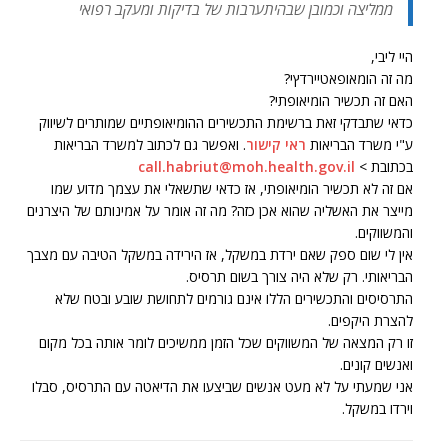
ממליצה וכמובן שבהיתערבות של בדיקות ומעקב רפואי
היי ליבי,
מה זה הומאופאטיירדץי?
האם זה תכשיר הומיאופתי?
כדאי שתבדקי זאת ברשימת התכשירים ההומיאופתיים שמותרים לשיווק
ע"י משרד הבריאות
ראי קישור
. ואפשר גם לכתוב למשרד הבריאות
בכתובת >
call.habriut@moh.health.gov.il
אם זה לא תכשיר הומיאופתי, אז כדאי שתשאלי את עצמך מדוע שמו
מייצר את האשליה שהוא אכן כזה? מה זה אומר על אמינותם של היצרנים
והמשווקים.
אין לי שום ספק שאם ירדת במשקל, אז הירידה במשקל הטיבה עם מצבך
הבריאותי. רק שלא היה צורך בשום תרסיס.
התרסיסים והתכשירים הללו אינם גורמים לתחושת שובע ובטח שלא
להצרת היקפים.
זו רק המצאה של המשווקים שכל הזמן ממשיכים לומר אותה בכל מקום
ואנשים קונים.
אני שמעתי על לא מעט אנשים שביצעו את הדיאטה עם התרסיס, סבלו
וירדו במשקל.