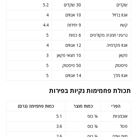
שקדים
30 שקדים
5.2
אגוז ברזיל
10 אגוזים
4
קשיו
9 יחידות
4.4
גרעיני חמניה מקולפים
6 כפות
5
אגוז מקדמיה
12 אגוזים
4
פקאן
10 חצאי פקאן
3
פיסטוק
50 פיסטוק
5
אגוז מלך
14 אגוזים
5
תכולת פחמימות נקיות בפירות
הפרי
כמות מוצר
כמות פחמימה (גרם)
אוכמניות
¼ כוס
5.1
פטל
¼ כוס
3.6
תות שדה
¼ כוס
2.6