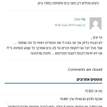
ביצים מכילים רק כחצי גרם פחמימה ב100 גרם.
היי
הגיב:
22 באפריל 2014 בשעה 10:45
היי יורם ,
לא הבנתי בדיוק איך אני בונה לי את התפריט ראיתי כל מה שמותר ….
אבל מכל דבר אני לוקחת דברים עד 25 גרם ואחרכך כל שבוע מוסיפה 5 ??
אני לא יודעת לבנות לעצמי תפריטים … חייבת עזרהההה
Comments are closed.
פוסטים אחרונים
מה זה CBD?
אבקת חלבון טבעונית ערך תזונתי
אם בתזונה אין מספיק ויטמין E וכולין, כדאי לצרוך תוספים שלהם להשלמה