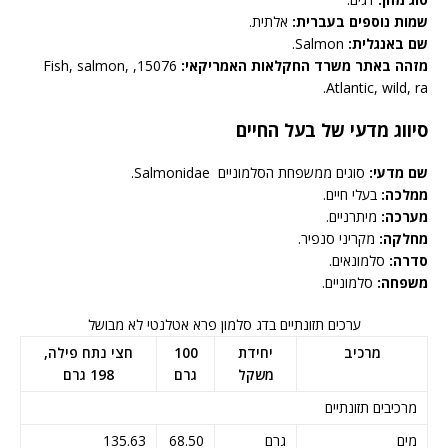
שמות נוספים בעברית:
אלתית.
שם באנגלית:
Salmon.
מזהה באתר משרד החקלאות האמריקאי:
15076, Fish, salmon,
Atlantic, wild, ra.
סיווג מדעי של בעל החיים
שם מדעי:
סוגים ממשפחת הסלמוניים Salmonidae.
ממלכה:
בעלי חיים.
מערכה:
מיתרניים.
מחלקה:
מקריני סנפיר.
סדרה:
סלמונאים.
משפחה:
סלמוניים.
ערכים תזונתיים בדג סלמון פרא אטלנטי לא מבושל
מרכיב
יחידת
100
חצי נתח פילה,
משקל
גרם
198 גרם
מרכיבים תזונתיים
מים
גרם
68.50
135.63