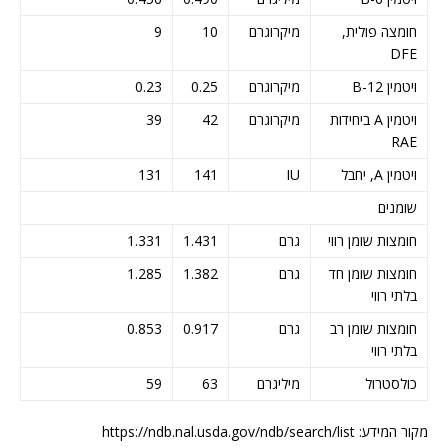
חומצה פולית,
מיקרוגרם
10
9
DFE
ויטמין B-12
מיקרוגרם
0.25
0.23
ויטמין A ביחידות
מיקרוגרם
42
39
RAE
ויטמין A, יחבל
IU
141
131
שומנים
חומצות שומן רווי
גרם
1.431
1.331
חומצות שומן חד
גרם
1.382
1.285
בלתי רווי
חומצות שומן רב
גרם
0.917
0.853
בלתי רווי
כולסטרול
מיליגרם
63
59
מקור המידע: https://ndb.nal.usda.gov/ndb/search/list