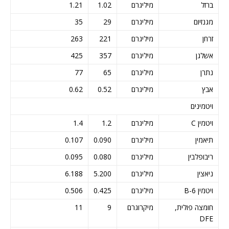
ברזל
מיליגרם
1.02
1.21
מגנזיום
מיליגרם
29
35
זרחן
מיליגרם
221
263
אשלגן
מיליגרם
357
425
נתרן
מיליגרם
65
77
אבץ
מיליגרם
0.52
0.62
ויטמינים
ויטמין C
מיליגרם
1.2
1.4
תיאמין
מיליגרם
0.090
0.107
ריבופלבין
מיליגרם
0.080
0.095
ניאצין
מיליגרם
5.200
6.188
ויטמין B-6
מיליגרם
0.425
0.506
חומצה פולית,
מיקרוגרם
9
11
DFE