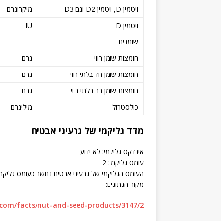
ויטמין D, ויטמין D2 וגם D3
מיקרוגרם
ויטמין D
IU
שומנים
חומצות שומן רווי
גרם
חומצות שומן חד בלתי רווי
גרם
חומצות שומן רב בלתי רווי
גרם
כולסטרול
מיליגרם
מדד גליקמי של גרעיני אבטיח
אינדקס גליקמי: לא ידוע
עומס גליקמי: 2
העומס הגליקמי של גרעיני אבטיח נחשב כעומס גליקמי
מקור הנתונים:
f.com/facts/nut-and-seed-products/3147/2