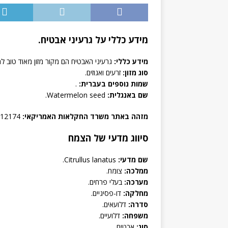
מידע כללי על גרעיני אבטיח.
מידע כללי:
גרעיני האבטיח הם מקור מזון מאוד טוב למג
סוג מזון:
זרעים ואגוזים.
שמות נוספים בעברית:
.
שם באנגלית:
Watermelon seed.
מזהה באתר משרד החקלאות האמריקאי:
12174, Seeds, watermelon seed kernels, dried.
סיווג מדעי של הצמח
שם מדעי:
Citrullus lanatus.
ממלכה:
צומח.
מערכה:
בעלי פרחים.
מחלקה:
דו-פסיגיים.
סדרה:
דלועאים.
משפחה:
דלועיים.
סוג:
אבטיח.