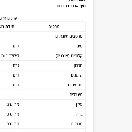
מין:
אבטיח תרבותי.
ערכים תזונ
מרכיב
יחידת מ
מרכיבים תזונתיים
מים
גרם
קלוריות (אנרגיה)
קילוקלוריות
חלבון
גרם
שומנים
גרם
פחמימות
גרם
מינרלים
סידן
מיליגרם
ברזל
מיליגרם
מגנזיום
מיליגרם