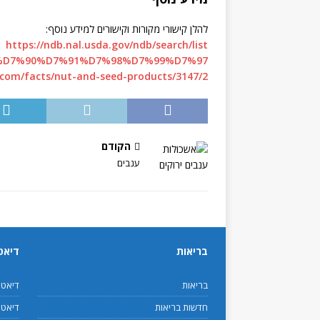
להלן קישורי מקורות וקישורים למידע נוסף:
https://ndb.nal.usda.gov/ndb/search/list
wiki/%D7%90%D7%91%D7%98%D7%99%D7%97
f.com/facts/nut-and-seed-products/3147/2
הקודם
ענבים
בריאות
דיאט
בריאות
דיאט
חדשות בריאות
דיאטנ