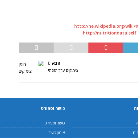
http://he.wikipedia.org/
http://nutritiondata.sel
הבא
צימוקים ערך תזונתי
ה
כושר וספורט
ה
כושר וספורט
ים
אימון כושר