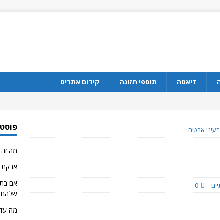
ה
דיאטה
תוספי תזונה
קידום אתרים
פוסטי
רעיני אבטיח
מה זה CBD?
אבקת ח
יים
0
שלהם 
מה עדי