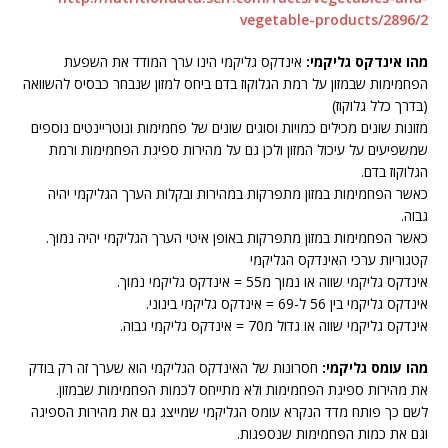
vegetable-products/2896/2
מהו אינדקס גליקמי:
אינדקס גליקמי הינו ערך המודד את השפעת
הפחמימות שבמזון על רמת הגלוקוז בדם ביחס למזון שנבחר כבסיס להשוואה
(בדרך כלל גלוקוז)
מזונות שונים מכילים כמויות וסוגים שונים של פחמימות ונוטריינטים נוספים
שמשפיעים על עיכול המזון ולכן גם על מהירות ספיגת הפחמימות ורמת
הגלוקוז בדם.
כאשר הפחמימות במזון מתפרקות במהירות ובקלות הערך הגליקמי יהיה
גבוה.
כאשר הפחמימות במזון מתפרקות באופן איטי הערך הגליקמי יהיה נמוך.
קטגוריות ערכי האינדקס הגליקמי
אינדקס גליקמי שווה או נמוך מ55 = אינדקס גליקמי נמוך.
אינדקס גליקמי בין 56 ל-69 = אינדקס גליקמי בינוני.
אינדקס גליקמי שווה או גדול מ70 = אינדקס גליקמי גבוה.
מהו עומס גליקמי:
חסרונות של האינדקס הגליקמי הוא שערך זה רק בודק
את מהירות ספיגת הפחמימות ולא מתייחס לכמות הפחמימות שבמזון.
לשם כך פותח מדד הנקרא עומס הגליקמי שמייצג גם את מהירות הספיגה
וגם את כמות הפחמימות שנספגות.