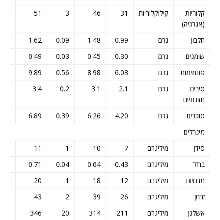
קלוריות
קילוקלוריות
31
46
3
51
37
(אנרגיה)
חלבון
גרם
0.99
1.48
0.09
1.62
1.18
שומנים
גרם
0.30
0.45
0.03
0.49
0.36
פחמימות
גרם
6.03
8.98
0.56
9.89
7.18
סיבים
גרם
2.1
3.1
0.2
3.4
2.5
תזונתיים
סוכרים
גרם
4.20
6.26
0.39
6.89
5.00
מינרלים
סידן
מיליגרם
7
10
1
11
8
ברזל
מיליגרם
0.43
0.64
0.04
0.71
0.51
מגנזיום
מיליגרם
12
18
1
20
14
זרחן
מיליגרם
26
39
2
43
31
אשלגן
מיליגרם
211
314
20
346
251