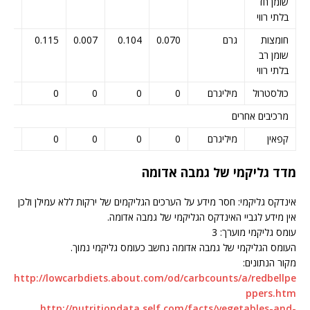
שומן חד
בלתי רווי
חומצות
גרם
0.070
0.104
0.007
0.115
083
שומן רב
בלתי רווי
כולסטרול
מיליגרם
0
0
0
0
0
מרכיבים אחרים
קפאין
מיליגרם
0
0
0
0
0
מדד גליקמי של גמבה אדומה
אינדקס גליקמי: חסר מידע על הערכים הגליקמים של ירקות ללא עמילן ולכן
אין מידע לגביי האינדקס הגליקמי של גמבה אדומה.
עומס גליקמי מוערך: 3
העומס הגליקמי של גמבה אדומה נחשב כעומס גליקמי נמוך.
מקור הנתונים:
http://lowcarbdiets.about.com/od/carbcounts/a/redbellpe
ppers.htm
http://nutritiondata.self.com/facts/vegetables-and-