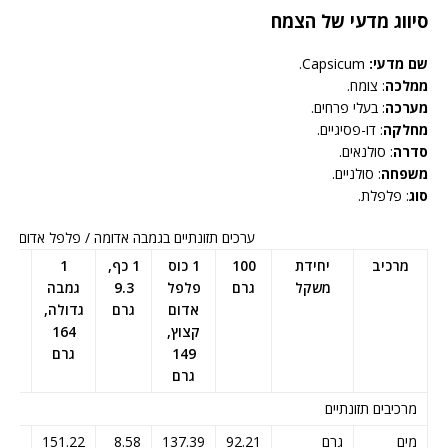
סיווג מדעי של הצמח
שם מדעי:
Capsicum.
ממלכה
: צומח.
מערכה
: בעלי פרחים.
מחלקה
: דו-פסיגיים.
סדרה
: סולנאים.
משפחה
: סולניים.
סוג
: פלפלת.
ערכים תזונתיים בגמבה אדומה / פלפל אדום
מרכיב
יחידת
100
1 כוס
1 כף,
1
1 
משקל
גרם
פלפל
9.3
גמבה
בינו
אדום
גרם
גדולה,
19
קצוץ,
164
גר
149
גרם
גרם
מרכיבים תזונתיים
מים
גרם
92.21
137.39
8.58
151.22
.73