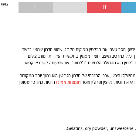
רצועות TRX מקוריות או חי
יבש) וחסר טעם. את הג'לטין מפיקים מקולגן שהוא חלבון שמצוי בבשר
 כלל כמרכיב מייצב וחומר מסמיך בתעשיות המזון, תרופות, צילום
מרות שהחלבון הוא המרכיב העיקרי בג'לטין 98-99% ממשקלו היבש, ערכו התזונתי של חלבון הג'לטין הוא נמוך יותר ממקורות
לא חיוניות: גליצין ופרולין וחסר
חומצות אמינו
חיוניות כמו: טריפטופן