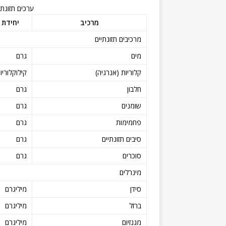
ערכים תזונת
מרכיב
יחידת
מרכיבים תזונתיים
מים
גרם
קלוריות (אנרגיה)
קילוקלוריו
חלבון
גרם
שומנים
גרם
פחמימות
גרם
סיבים תזונתיים
גרם
סוכרים
גרם
מינרלים
סידן
מיליגרם
ברזל
מיליגרם
מגנזיום
מיליגרם