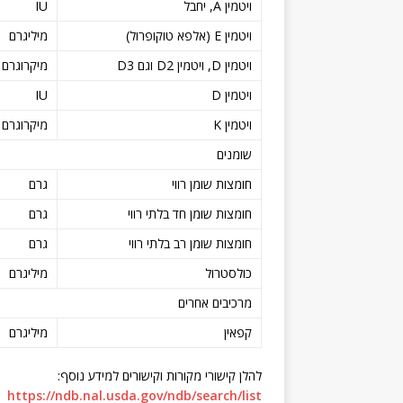
ויטמין A, יחבל
IU
ויטמין E (אלפא טוקופרול)
מיליגרם
ויטמין D, ויטמין D2 וגם D3
מיקרוגרם
ויטמין D
IU
ויטמין K
מיקרוגרם
שומנים
חומצות שומן רווי
גרם
חומצות שומן חד בלתי רווי
גרם
חומצות שומן רב בלתי רווי
גרם
כולסטרול
מיליגרם
מרכיבים אחרים
קפאין
מיליגרם
להלן קישורי מקורות וקישורים למידע נוסף:
https://ndb.nal.usda.gov/ndb/search/list