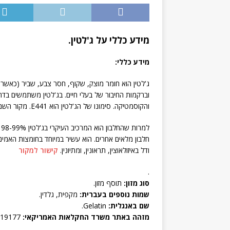
מידע כללי על ג'לטין.
מידע כללי:
ג'לטין הוא חומר מוצק, שקוף, חסר צבע, שביר (כאשר 
וברקמות החיבור של בעלי חיים. בג'לטין משתמשים בדרך
והקוסמטיקה. סימונו של הג'לטין הוא E441. מקור השם ג'לטין הוא מהמילה הלטינית "ג'לטוס", שמשמעותה קשיח או קפוא.
ל
חלבון מלאים אחרים. הוא עשיר במיוחד בחומצות האמינו ה
ודל באיזולאוצין, תראונין, ומתיונין.
קישור למקור
.
סוג מזון:
תוסף מזון.
שמות נוספים בעברית:
מקפית, גלדין.
שם באנגלית:
Gelatin.
מזהה באתר משרד החקלאות האמריקאי:
19177, Gelatins, dry powder, unsweetene.