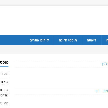
ה
דיאטה
תוספי תזונה
קידום אתרים
פוסטי
'לטין
מה זה CBD?
אבקת ח
יים
0
שלהם 
מה עדי