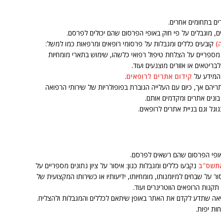
ים בתחומים אחרים.
, מוגבלים על פי חוק באופי הפרסום שהם יכולים לפרסם.
)
קובעים כללים ומגבלות על פרסומי רופאים ומרפאות כמו למשל:
ם מספריים על הצלחת טיפול רפואי כלשהו, שימוש בתארי מומחיות
יטאים או אזורים מוצנעים ועוד.
 המידע על
קידום אתרים לרופאים
.
ריהם אך, כיום עם העלייה הגוברת בפופולריות של שירותי הרפואה
בונים אתרים ומקדמים אותם.
וגל וגם בניית אתרים לרופאים.
באופי הפרסום שהם רשאים לפרסם.
 התשס"ב
נקבעו כללים ומגבלות כגון: איסור על ציון נתונים מספריים על
ר על שבחים למיומנותו, מומחיותו, ידיעותיו או כשירותו המקצועית של
קנות הרופאים הווטרינרים ועוד.
בקיאה שתדע לקדם את האתר באופן שיתאם לכללים והמגבלות ולהצליח.
ות יפות.