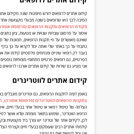
קידום אתרים לרופאים דורש מיומנות שונה מקידום אתר
הסיבה לכך היא שרופאים בשונה מבעלי מקצועות אחרים
פקודת הרופאים ותקנות הרופאים (פרסומת אסורה
איסור על פרסום עובדות שגויות או מטעות, ציון נתוני
שאינם מאושרים על פי תקנות הרופאים, תמונות של סלבר
כתבתי על כך באתר שלי ואתה יכול לקרוא על כך בדף
בעבר רק רופאי שיניים ומנתחים פלסטיים קידמו את את
הפרטיים, גם רופאים פרטיים מתחומי מומחיות נוספים 
אני מציע גם שירות של קידום אתרים אורגני לרופאים בג
קידום אתרים לווטרינרים
באופן דומה לתקנות הרופאים, גם וטרינרים מוגבלים 
בתקנות הרופאים הווטרינרים (פרסומת אסורה),
הצלחה של טיפול רפואי או טיפול אחר בבעלי חיים, איסו
הרופא הווטרינר, שימוש בתואר מומחה שלא אושר לפי ת
לכן, לקידום אתר של וטרינר יש צורך ביד מקצועית ו
קידמתי אתרים רבים שעוסקים בבעלי חיים וקצרתי הצלח
אני יכול לעשות זאת גם עבורך.