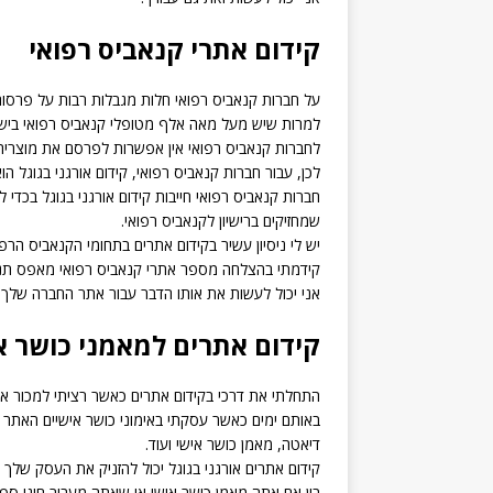
קידום אתרי קנאביס רפואי
על חברות קנאביס רפואי חלות מגבלות רבות על פרסום
למרות שיש מעל מאה אלף מטופלי קנאביס רפואי בישר
לחברות קנאביס רפואי אין אפשרות לפרסם את מוצריה
לכן, עבור חברות קנאביס רפואי, קידום אורגני בגוגל ה
חברות קנאביס רפואי חייבות קידום אורגני בגוגל בכדי
שמחזיקים ברישיון לקנאביס רפואי.
יש לי ניסיון עשיר בקידום אתרים בתחומי הקנאביס הרפו
קידמתי בהצלחה מספר אתרי קנאביס רפואי מאפס תנו
אני יכול לעשות את אותו הדבר עבור אתר החברה שלך.
קידום אתרים למאמני כושר א
התחלתי את דרכי בקידום אתרים כאשר רציתי למכור את
באותם ימים כאשר עסקתי באימוני כושר אישיים האתר ש
דיאטה, מאמן כושר אישי ועוד.
קידום אתרים אורגני בגוגל יכול להזניק את העסק שלך ק
בין אם אתה מאמן כושר אישי או שאתה מעביר חוגי ספורט 