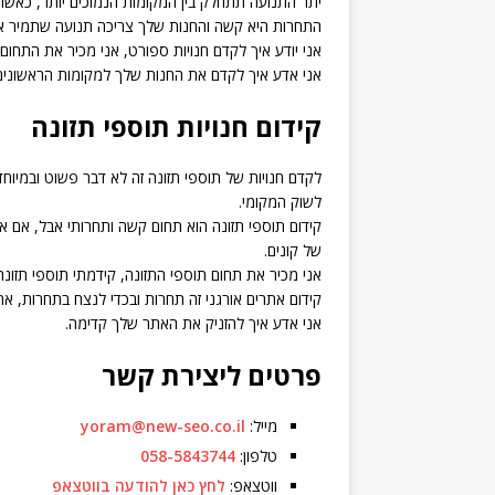
יתר התנועה תתחלק בין המקומות הנמוכים יותר, כאשר מקום 10 יקבל רק 2.7%
התחרות היא קשה והחנות שלך צריכה תנועה שתמיר את
אני יודע איך לקדם חנויות ספורט, אני מכיר את התחום
אני אדע איך לקדם את החנות שלך למקומות הראשונים ב
קידום חנויות תוספי תזונה
לשוק המקומי.
קידום תוספי תזונה הוא תחום קשה ותחרותי אבל, אם
של קונים.
אני מכיר את תחום תוספי התזונה, קידמתי תוספי תזונה
קידום אתרים אורגני זה תחרות ובכדי לנצח בתחרות, א
אני אדע איך להזניק את האתר שלך קדימה.
פרטים ליצירת קשר
מייל:
yoram@new-seo.co.il
טלפון:
058-5843744
ווטצאפ:
לחץ כאן להודעה בווטצאפ