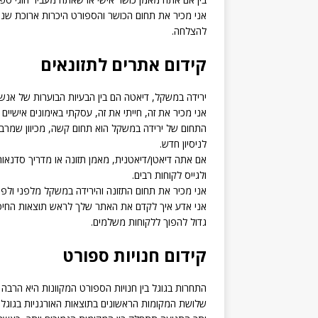
אני מכיר את תחום הכושר והספורט היכרות ארוכת שנים
להצלחה.
קידום אתרים לתזונאים
ירידה במשקל, דיאטה הם בין הבעיות הבוערות של אנשי
אני מכיר את זה, חייתי את זה, עסקתי באימונים אישיים
התחום של ירידה במשקל הוא תחום קשה, מכיוון שמרב
לניסיון חדש.
אם אתה דיאטן/דיאטנית, מאמן תזונה או מדריך סדנאות 
ולגייס לקוחות רבים.
אני מכיר את תחום התזונה והירידה במשקל מלפני ולפנ
אני אדע איך לקדם את האתר שלך לראש תוצאות החיפוש 
גדול להפוך ללקוחות משלמים.
קידום חנויות ספורט
התחרות בגוגל בין חנויות הספורט המקוונות היא הרבה 
שלושת המקומות הראשונים בתוצאות האורגניות בגוגל יגרפו 67.6% מ