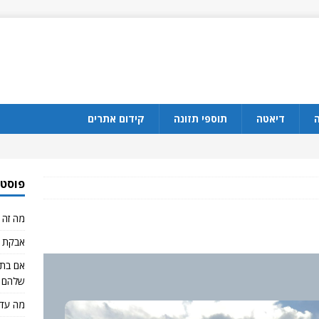
ה
דיאטה
תוספי תזונה
קידום אתרים
פוסטי
מה זה CBD?
אבקת ח
שלהם 
מה עדי