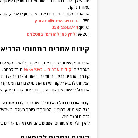
אם יש לך אתר בתחום הבריאות ואתה מעוניין בשיתוף 
מאוד ממוקד.
אם אתה מעוניין בפרסום באתר או שיתוף פעולה, אתה מ
מייל:
yoram@new-seo.co.il
טלפון:
058-5843744
ווטצאפ:
לחץ כאן להודעה בווטצאפ
קידום אתרים בתחומי הבריאו
אני מספק שירותי קידום אתרים אורגני לבעלי מקצועות 
באתר שלי
קידום אתרים – New SEO
תוכל להתרשם מ
קידמתי אתרים רבים בתחומי הבריאות וקצרתי הצלחות 
הצלחתי להביא ללקוחותיי תנועת גולשים רבה וממוקדת 
אני יכול לעשות את אותו הדבר גם עבור אתר העסק של
קידום אורגני בגוגל הוא תהליך שמטרתו לדרג את דפי 
גוגל הוא מנוע החיפוש הפופולרי ביותר בעולם ובישראל
גדולים ומצליחים.
להלן חלק מהתחומים השונים בהם אני מקדם אתרים בקיד
קידום אתרים לרופאים