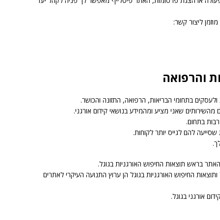
פעולה או הצגת פרסומות, האתר פיטלייף מאפשר לך פניה לקהל יעד
וזמן ליצור קשר:
ת והרפואה
ולעסקים בתחומי הבריאות, הרפואה, התזונה והכושר.
השירותים שאני מציע ומהמידע בנושאי קידום אורגני.
רבות בתחום.
שסייעה להם לגייס יותר לקוחות.
ך.
האתר בראש תוצאות החיפוש האורגניות בגוגל.
 ותוצאות החיפוש האורגניות בגוגל הן ערוץ התנועה העיקרי לאתרים
ום אורגני בגוגל.