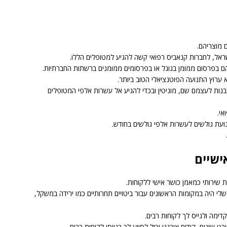
 מוצריהם.
אל, לחברות קנאביס רפואי קשה להגיע למטופלים הללו.
ם בפרסום ממומן בגוגל או בפרסומים ממומנים ברשתות החברתיות.
וא ערוץ התנועה הפוטנציאלי הטוב ביותר.
 לבנות לעצמם שם, מוניטין ובכדי להגיע אל עשרות אלפי המטופלים
אי.
עת גולשים לעשרות אלפי גולשים בחודש.
ישיים
 שירותי כמאמן כושר אישי ללקוחות.
לי היה במקומות הראשונים עבור ביטויים תחרותיים כמו ירידה במשקל,
דימה ולגייס לך לקוחות רבים.
שונים, קידום אורגני יכול לסייע לך בגיוסי לקוחות רבים.