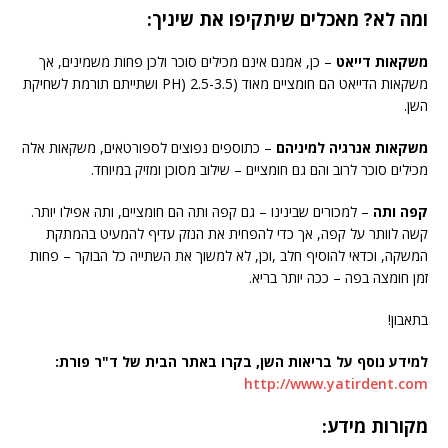
ומה לא? מאכלים שיתקיפו את שיניך:
משקאות דייאט
– כן, אמנם אינם מכילים סוכר ולכן פחות משמינים, אך
משקאות הדייאט הם חומציים מאוד (2.5-3.5 (PH ושתייתם תורמת לשחיקת
השן.
משקאות אנרגיה למיניהם
– כתוספים נפוצים לספורטאים, משקאות אלה
מכילים סוכר לרוב והם גם חומציים – שילוב מסוכן ומזיק במיוחד.
קפה ותה
– למכורים שבינינו – גם קפה ותה הם חומציים, ותה אפילו יותר.
קשה לוותר על קפה, אך כדי להפחית את הנזק עדיף להמעיט בהמתקת
המשקה, וכדאי להוסיף חלב ,וכן, לא למשוך את השתייה כל הבוקר – פחות
זמן חומצה בפה – ככה יותר בריא.
בתאבון!
למידע נוסף על בריאות השן, בקרו באתר הבית של ד"ר פורת:
http://www.yatirdent.com
מקורות מידע: