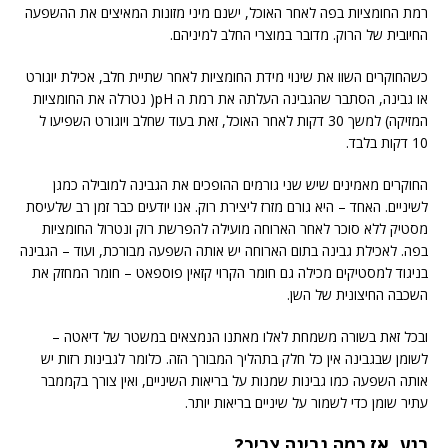
רמת החומציות בפה לאחר האוכל, ישנם מיני מזונות המאיצים את ההשפעה
החיובית של הרוק. מדובר במוצרי החלב למיניהם.
כשהחוקרים השוו את שינוי מידת החומציות לאחר שתיית חלב, אכילת יוגורט
או גבינה, הסתבר שהגבינה העלתה את רמת ה pH( נטרלה את החומציות
המזיקה) למשך 30 דקות לאחר האוכל, זאת בעוד שחלב ויוגורט השפיעו ל
10 דקות בלבד.
החוקרים מאמינים שיש שני גורמים ההופכים את הגבינה למובילה כמגן
לשיניים. האחד – היא גורם מזרז ליצירת רוק. אנו יודעים כבר זמן רב שלעיסת
מסטיק ללא סוכר לאחר הארוחה מועילה להפרשת רוק ונטרול החומציות
בפה. לאכילת גבינה בתום הארוחה יש אותה השפעה מבורכת, ועוד – הגבינה
בניגוד למסטיקים מכילה גם חומר הקרוי קזאין פוספאט – חומר המחזק את
השכבה החיצונית של השן.
ובכל זאת בשורה משמחת לאלו מאתנו הנמצאים במשטר של דיאטה –
לשומן שבגבינה אין כל חלק בתהליך המבורך הזה. כלומר לגבינות רזות יש
אותה השפעה כמו גבינות שמנות על בריאות השיניים, ואין צורך בקממבר
עתיר שומן כדי לשמור על שיניים בריאות יותר.
רגע, אז כמה גבינה צריך?