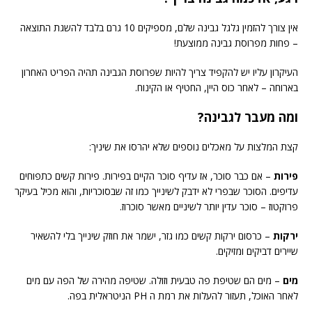
אין צורך להזמין גלגל גבינה שלם, מספיקים 10 גרם בלבד להשגת התוצאה
– פחות מפרוסת גבינה ממוצעת!
העיקרון עליו יש להקפיד צריך להיות שפרוסת הגבינה תהיה הפריט האחרון
בארוחה – לאחר כוס היין, החטיף או הקינוח.
ומה מעבר לגבינה?
קצת המלצות על מאכלים נוספים שלא יהרסו את שיניך:
פירות
– אם כבר סוכר, אז עדיף סוכר הקיים בפירות. פירות קשים כתפוחים
עדיפים. הסוכר שבפרי לא ידבק לשינייך כמו זה שבסוכריות, והוא מכיל בעיקר
פרוקטוז – סוכר עדין יותר לשיניים מאשר סוכרוז.
ירקות
– כרסום ירקות קשים כמו גזר, ישמר את חוזק שינייך בלי להשאיר
שיירים דביקים ומזיקים.
מים
– מים הם שטיפת פה טבעית וזולה. שטיפה מהירה של הפה עם מים
לאחר האוכל, תעזור להעלות את רמת ה PH הניטראלית בפה.