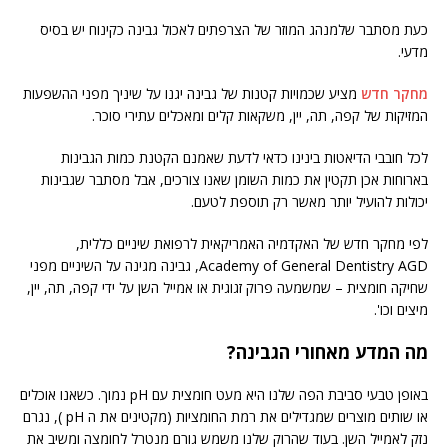
כעת מסתבר שלמנהג המוזר של הצרפתים לאכול גבינה כקינוח יש בסיס
מדעי.
מחקר חדש
מציע שכמויות קטנות של גבינה יגנו על שיניך מפני ההשפעות
המזיקות של קפה, תה, יין, משקאות קלים ומאכלים עתירי סוכר.
לכל חובבי הדיאטות בינינו כדאי לדעת שאמנם הקטנת כמות הגבינות
בארוחות אכן תקטין את כמות השומן שאנו צורכים, אבל מסתבר שגבינות
יכולות להועיל יותר מאשר רק תוספת לטעם.
לפי מחקר חדש של האקדמיה האמריקאית לרפואת שיניים כללית,
Academy of General Dentistry AGD, גבינה מגינה על השיניים מפני
שחיקה חומצית – שמשמעה פרוק זגוגית או אמייל השן על ידי קפה, תה, יין,
מיצים וכו'.
מה המדע מאחורי הגבינה?
באופן טבעי סביבת הפה שלנו היא מעט חומצית עם pH נמוך. כשאנו אוכלים
או שותים מוצרים שמגדילים את רמת החומציות (מקטינים את ה pH ), נגרם
נזק לאמייל השן. בעוד שהרוק שלנו משמש גורם מנטרל לחומצה ומשיב את