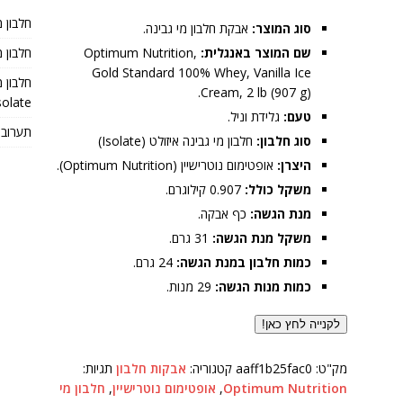
חלבון מ
סוג המוצר:
אבקת חלבון מי גבינה.
שם המוצר באנגלית:
Optimum Nutrition,
חלבון מי 
Gold Standard 100% Whey, Vanilla Ice
Cream, 2 lb (907 g).
olate)
טעם:
גלידת וניל.
תערובת
סוג חלבון:
חלבון מי גבינה איזולט (Isolate)
היצרן:
אופטימום נוטרישיין (Optimum Nutrition).
משקל כולל:
0.907 קילוגרם.
מנת הגשה:
כף אבקה.
משקל מנת הגשה:
31 גרם.
כמות חלבון במנת הגשה:
24 גרם.
כמות מנות הגשה:
29 מנות.
לקנייה לחץ כאן!
מק"ט:
aaff1b25fac0
קטגוריה:
אבקות חלבון
תגיות:
Optimum Nutrition
,
אופטימום נוטרישיין
,
חלבון מי