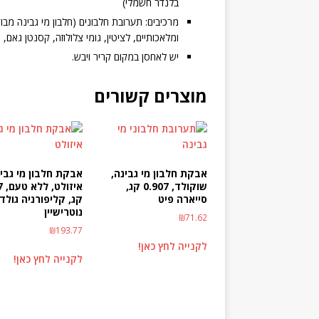
בלנדר חשמלי)
מרכיבים: תערובת חלבונים (חלבון מי גבינה מבוד
ומלאכותיים, לציטין, גומי צלולוזה, קסנטן גאם
יש לאחסן במקום קריר ויבש.
מוצרים קשורים
אבקת חלבון מי גבינה,
אבקת חלבון מי גבי
שוקולד, 0.907 קג,
איז
סייארה פיט
קג, קליפורניה גולד
נוטרישיין
₪
71.62
₪
193.77
לקנייה לחץ כאן!
לקנייה לחץ כאן!