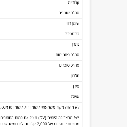
קלוריות
סה"כ שומנים
שומן רווי
כולסטרול
נתרן
סה"כ פחמימות
סה"כ סוכרים
חלבון
סידן
אשלגן
לא מהווה מקור משמעותי לשומן רווי, לשומן טראנס, לסיבים 
*% מהצריכה היומית (DV) מציג א
מתייחס לתפריט של 2,000 קלוריות ליום ומשמש כהנחיה תזונתית כללית.